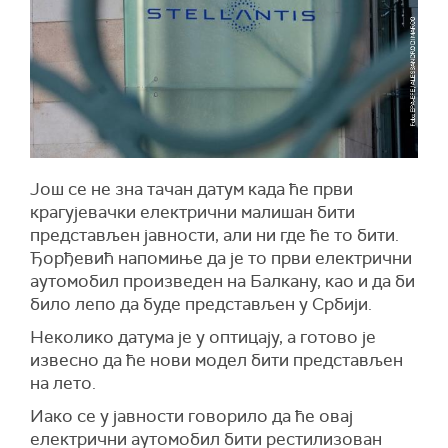
Још се не зна тачан датум када ће први
крагујевачки електрични малишан бити
представљен јавности, али ни где ће то бити.
Ђорђевић напомиње да је то први електрични
аутомобил произведен на Балкану, као и да би
било лепо да буде представљен у Србији.
Неколико датума је у оптицају, а готово је
извесно да ће нови модел бити представљен
на лето.
Иако се у јавности говорило да ће овај
електрични аутомобил бити рестилизован