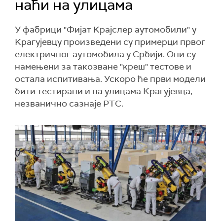
наћи на улицама
У фабрици "Фијат Kрајслер аутомобили" у
Kрагујевцу произведени су примерци првог
електричног аутомобила у Србији. Они су
намењени за такозване "креш" тестове и
остала испитивања. Ускоро ће први модели
бити тестирани и на улицама Крагујевца,
незванично сазнаје РТС.