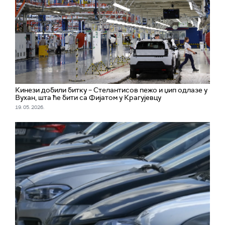
Кинези добили битку – Стелантисов пежо и џип одлазе у
Вухан, шта ће бити са Фијатом у Крагујевцу
19. 05. 2026.