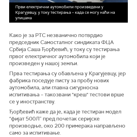
Први електрични аутомобили произведени у
Крагујевцу, у току тестирања – када се могу наћи на
улицама
Како је за РТС незванично потврдио
председник Самосталног синдиката ФЦА
Србија Саша Ђорђевић, у току су тестирања
првог електричног аутомобила који је
произведен у нашој земљи.
Прва тестирања су обављена у Крагујевцу, јер
фабрика поседује писту за пробу нових
аутомобила, али главна сигурносна
испитивања – такозвани "креш" тестови врше
се у иностранству.
Ђорђевић каже да је, када је тестиран модел
“фијат 500Л” пред почетак серијске
производње, око 200 примерака направљено
само за испитивање.