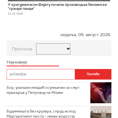
У крагујевачком Фијату почела производња бензинске
"гранде панде"
21. 01. 2026.
недеља, 09. август 2026.
Прогноза
Најновије
Бор, ухапшен младић осумњичен за смрт
мушкарца у Петровцу на Млави
Будимпешта без крузера, спруд испод
Маргаретиног моста – низак водостај