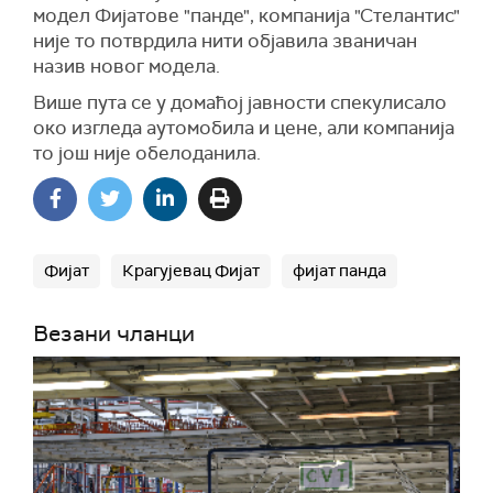
модел Фијатове "панде", компанија "Стелантис"
није то потврдила нити објавила званичан
назив новог модела.
Више пута се у домаћој јавности спекулисало
око изгледа аутомобила и цене, али компанија
то још није обелоданила.
Фијат
Крагујевац Фијат
фијат панда
Везани чланци