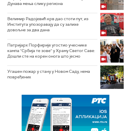
Дунава мења слику региона
Велимир Радојевић крв дао стоти пут, из
Института упозоравају да су залихе
довољне за два дана
Патријарх Порфирије угостио учеснике
кампа "Србија те зове" у Храму Светог Саве:
Дошли сте на корен онога што јесмо
Угашен пожар у стану у Новом Саду, нема
повређених