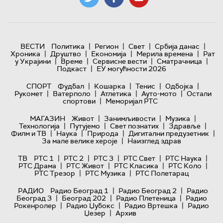
|
|
|
|
ВЕСТИ
Политика
Регион
Свет
Србија данас
|
|
|
|
Хроника
Друштво
Економија
Мерила времена
Рат
|
|
|
|
у Украјини
Време
Сервисне вести
Сматрачница
|
Подкаст
ЕУ могућности 2026
|
|
|
|
СПОРТ
Фудбал
Кошарка
Тенис
Одбојка
|
|
|
|
Рукомет
Ватерполо
Атлетика
Ауто-мото
Остали
|
спортови
Меморијал РТС
|
|
|
МАГАЗИН
Живот
Занимљивости
Музика
|
|
|
|
Технологијa
Путујемо
Свет познатих
Здравље
|
|
|
|
Филм и ТВ
Наука
Природа
Дигитални предузетник
|
За мале велике хероје
Наизглед здрав
|
|
|
|
|
ТВ
РТС 1
РТС 2
РТС 3
РТС Свет
РТС Наука
|
|
|
|
РТС Драма
РТС Живот
РТС Класика
РТС Коло
|
|
РТС Трезор
РТС Музика
РТС Полетарац
|
|
РАДИО
Радио Београд 1
Радио Београд 2
Радио
|
|
|
Београд 3
Београд 202
Радио Плетеница
Радио
|
|
|
Рокенролер
Радио Џубокс
Радио Вртешка
Радио
|
Џезер
Архив