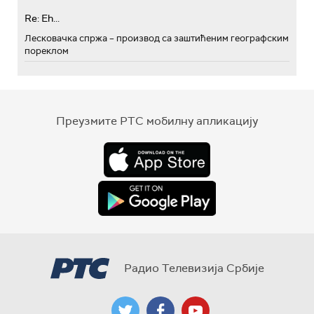
Re: Eh...
Лесковачка спржа – производ са заштићеним географским
пореклом
Преузмите РТС мобилну апликацију
Радио Телевизија Србије