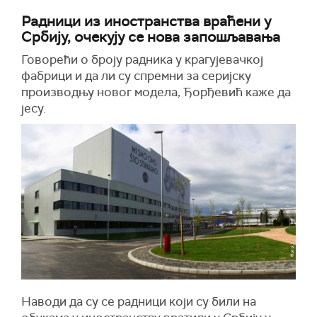
Радници из иностранства враћени у
Србију, очекују се нова запошљавања
Говорећи о броју радника у крагујевачкој
фабрици и да ли су спремни за серијску
производњу новог модела, Ђорђевић каже да
јесу.
Наводи да су се радници који су били на