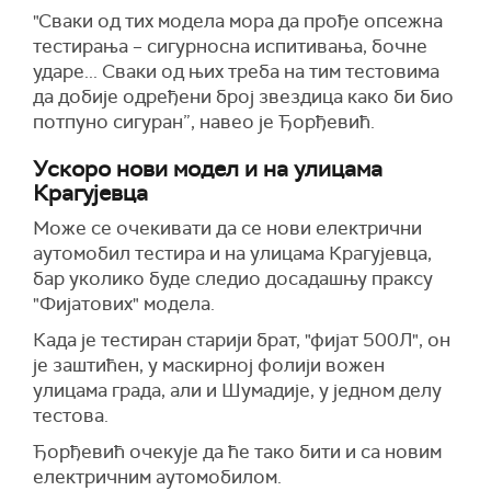
"Сваки од тих модела мора да прође опсежна
тестирања – сигурносна испитивања, бочне
ударе... Сваки од њих треба на тим тестовима
да добије одређени број звездица како би био
потпуно сигуран”, навео је Ђорђевић.
Ускоро нови модел и на улицама
Крагујевца
Може се очекивати да се нови електрични
аутомобил тестира и на улицама Крагујевца,
бар уколико буде следио досадашњу праксу
"Фијатових" модела.
Када је тестиран старији брат, "фијат 500Л", он
је заштићен, у маскирној фолији вожен
улицама града, али и Шумадије, у једном делу
тестова.
Ђорђевић очекује да ће тако бити и са новим
електричним аутомобилом.