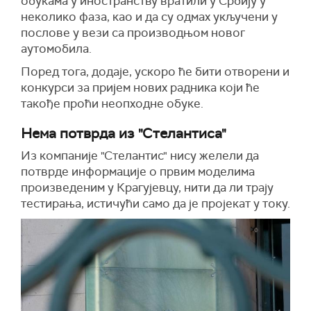
обукама у иностранству вратили у Србију у
неколико фаза, као и да су одмах укључени у
послове у вези са производњом новог
аутомобила.
Поред тога, додаје, ускоро ће бити отворени и
конкурси за пријем нових радника који ће
такође проћи неопходне обуке.
Нема потврда из "Стелантиса"
Из компаније "Стелантис" нису желели да
потврде информације о првим моделима
произведеним у Крагујевцу, нити да ли трају
тестирања, истичући само да је пројекат у току.