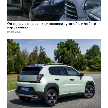
Од сајма до огласа – који половни аутомобили ће бити
најтраженији
04. 04. 2026.