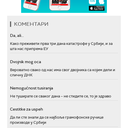
КОМЕНТАРИ
Da, ali...
Како преживети прва три дана катастрофе у Србији, и за
шта нас припрема ЕУ
Dvojnik mog oca
Вероватно свако од нас има свог двојника са којим дели и
сличну ДНК
Nemogućnost tusiranja
Не туширате се сваког дана – не стидите се, то је здраво
Cestitke za uspeh
Да ли сте знали да се најбоље грамофонске ручице
производе у Србији