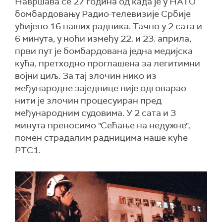
Навршава се 27 година од када је у НАТО
бомбардовању Радио-телевизије Србије
убијено 16 наших радника. Тачно у 2 сата и
6 минута, у ноћи између 22. и 23. априла,
први пут је бомбардована једна медијска
кућа, претходно проглашена за легитимни
војни циљ. За тај злочин нико из
међународне заједнице није одговарао
нити је злочин процесуиран пред
међународним судовима. У 2 сата и 3
минута преносимо "Сећање на недужне",
помен страдалим радницима наше куће –
РТС1.