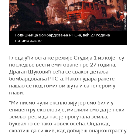
Годишњица бомбардовања РТС-а, већ 27 година
питамо зашто
Гледајући остатке режије Студија 1 из којег су
последње вести емитоване пре 27 година,
Драган Шуковић сећа се сваког детаља
бомбардовања РТС-а. Након удара ракете
нашао се под гомилом шута и са гелером у
глави.
"Ми нисмо чули експлозију јер смо били у
епицентру експлозије, мислили смо да је неки
земљотрес и да нас је прогутала земља,
буквално се тако човек осећа. Онда кад
схватиш да си жив, кад добијеш онај контраст у