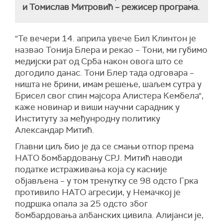
и Томислав Митровић – режисер програма.
"Те вечери 14. априла увече Бил Клинтон је
назвао Тонија Блера и рекао – Тони, ми губимо
медијски рат од Срба након овога што се
догодило данас. Тони Блер тада одговара –
ништа не брини, имам решење, шаљем сутра у
Брисел свог спин мајсора Алистера Кембела",
каже новинар и виши научни сарадник у
Институту за међунродну политику
Александар Митић.
Главни циљ био је да се смањи отпор према
НАТО бомбардовању СРЈ. Митић наводи
податке истраживања која су касније
објављена – у том тренутку се 98 одсто Грка
противило НАТО агресији, у Немачкој је
подршка опала за 25 одсто због
бомбардовања албанских цивила. Алијанси је,