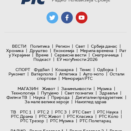
|
|
|
|
ВЕСТИ
Политика
Регион
Свет
Србија данас
|
|
|
|
Хроника
Друштво
Економија
Мерила времена
Рат
|
|
|
|
у Украјини
Време
Сервисне вести
Сматрачница
|
Подкаст
ЕУ могућности 2026
|
|
|
|
СПОРТ
Фудбал
Кошарка
Тенис
Одбојка
|
|
|
|
Рукомет
Ватерполо
Атлетика
Ауто-мото
Остали
|
спортови
Меморијал РТС
|
|
|
МАГАЗИН
Живот
Занимљивости
Музика
|
|
|
|
Технологијa
Путујемо
Свет познатих
Здравље
|
|
|
|
Филм и ТВ
Наука
Природа
Дигитални предузетник
|
За мале велике хероје
Наизглед здрав
|
|
|
|
|
ТВ
РТС 1
РТС 2
РТС 3
РТС Свет
РТС Наука
|
|
|
|
РТС Драма
РТС Живот
РТС Класика
РТС Коло
|
|
РТС Трезор
РТС Музика
РТС Полетарац