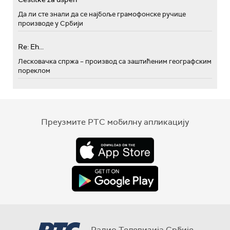
Да ли сте знали да се најбоље грамофонске ручице
производе у Србији
Re: Eh...
Лесковачка спржа – производ са заштићеним географским
пореклом
Преузмите РТС мобилну апликацију
Радио Телевизија Србије