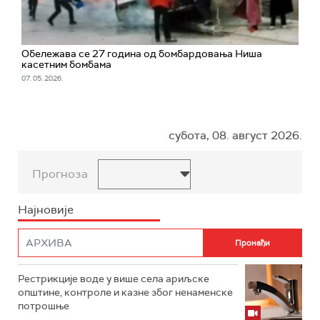
Обележава се 27 година од бомбардовања Ниша
касетним бомбама
07. 05. 2026.
субота, 08. август 2026.
Прогноза
Најновије
Рестрикције воде у више села ариљске
општине, контроле и казне због ненаменске
потрошње