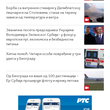
Борба са ватреном стихијом у Делиблатској
пешчари и на Столовима, стање на терену
зависи од температуре и ветра
Званична посета председника Украјине
Володимира Зеленског Србији - у фокусу
европски пут, економска и безбедносна
питања
Хитна помоћ: Четири особе повређене у три
удеса у Београду
Од Београда ка више од 100 дестинација –
Ер Србија проширује флоту и мрежу летова