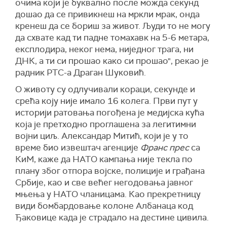
очима који је буквално после можда секунд
дошао да се привикнеш на мркли мрак, онда
кренеш да се бориш за живот. Људи то не могу
да схвате кад ти падне томахавк на 5-6 метара,
експлодира, неког нема, ниједног трага, ни
ДНК, а ти си прошао како си прошао", рекао је
радник РТС-а Драган Шуковић.
О животу су одлучивали кораци, секунде и
срећа коју није имало 16 колега. Први пут у
историји ратовања погођена је медијска кућа
која је претходно проглашена за легитимни
војни циљ. Александар Митић, који је у то
време био извештач агенције
Франс прес
са
КиМ, каже да НАТО кампања није текла по
плану због отпора војске, полиције и грађана
Србије, као и све већег негодовања јавног
мњења у НАТО чланицама. Као прекретницу
види бомбардовање колоне Албанаца код
Ђаковице када је страдало на дестине цивила.