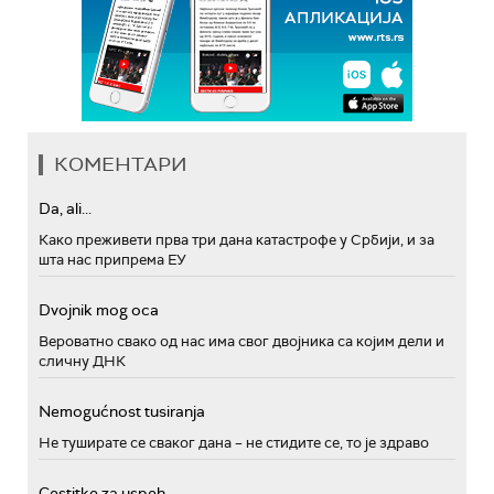
КОМЕНТАРИ
Da, ali...
Како преживети прва три дана катастрофе у Србији, и за
шта нас припрема ЕУ
Dvojnik mog oca
Вероватно свако од нас има свог двојника са којим дели и
сличну ДНК
Nemogućnost tusiranja
Не туширате се сваког дана – не стидите се, то је здраво
Cestitke za uspeh