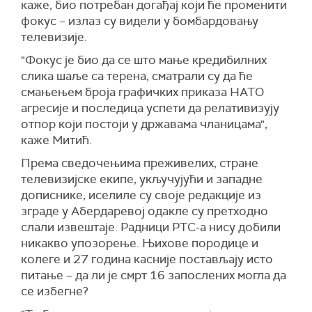
каже, био потребан догађај који ће променити
фокус – излаз су видели у бомбардовању
телевизије.
"Фокус је био да се што мање кредибилних
слика шаље са терена, сматрали су да ће
смањењем броја графичких приказа НАТО
агресије и последица успети да релативизују
отпор који постоји у државама чланицама",
каже Митић.
Према сведочењима преживелих, стране
телевизијске екипе, укључујући и западне
дописнике, иселиле су своје редакције из
зграде у Абердаревој одакле су претходно
слали извештаје. Радници РТС-а нису добили
никакво упозорење. Њихове породице и
колеге и 27 година касније постављају исто
питање – да ли је смрт 16 запослених могла да
се избегне?