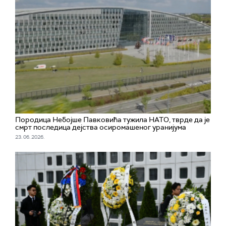
Породица Небојше Павковића тужила НАТО, тврде да је
смрт последица дејства осиромашеног уранијума
23. 06. 2026.