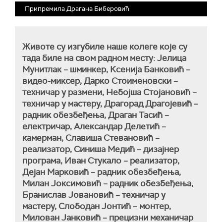
Припремила Драгана Биберовић
Животе су изгубиле наше колеге које су
тада биле на свом радном месту: Јелица
Мунитлак – шминкер, Ксенија Банковић –
видео-миксер, Дарко Стоименовски –
техничар у размени, Небојша Стојановић –
техничар у мастеру, Драгорад Драгојевић –
радник обезбеђења, Драган Тасић –
електричар, Александар Делетић –
камерман, Славиша Стевановић –
реализатор, Синиша Медић – дизајнер
програма, Иван Стукало – реализатор,
Дејан Марковић – радник обезбеђења,
Милан Јоксимовић – радник обезбеђења,
Бранислав Јовановић – техничар у
мастеру, Слободан Јонтић – монтер,
Милован Јанковић – прецизни механичар