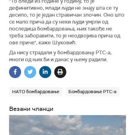
"То бледи из године у годину, то је
дефинитивно, млади људи не знају шта се ту
десило, то је један стравичан злочин. Оно што
се мало прича да су неки људи умрли од
последица бомбардовања, њих такође не
треба заборавити, то је неодвојива прича од
ове приче", каже Шуковић.
Да нису страдали у бомбардовању РТС-а,
многи од њих би и данас у њему радили.
НАТО бомбардовање
Бомбардовање РТС-а
Везани чланци