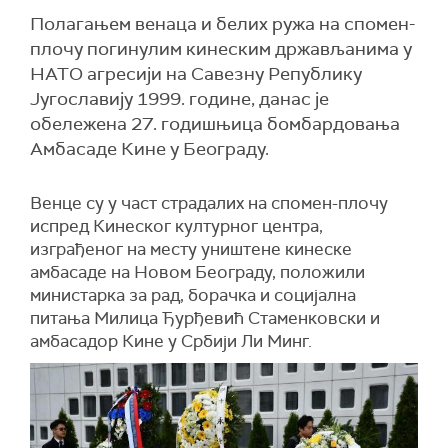
Полагањем венаца и белих ружа на спомен-
плочу погинулим кинеским држављанима у
НАТО агресији на Савезну Републику
Југославију 1999. године, данас је
обележена 27. годишњица бомбардовања
Амбасаде Кине у Београду.
Венце су у част страдалих на спомен-плочу
испред Кинеског културног центра,
изграђеног на месту уништене кинеске
амбасаде на Новом Београду, положили
министарка за рад, борачка и социјална
питања Милица Ђурђевић Стаменковски и
амбасадор Кине у Србији Ли Минг.