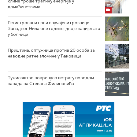
климе троше трећину енергије у
домаћинствима
Регистровани први случајеви грознице
Западног Нила ове године, двоје пацијената
у болници
Приштина, оптужница против 20 особа за
наводне ратне злочине у Ђаковици
Тужилаштво покренуло истрагу поводом
напада на Стевана Филиповића