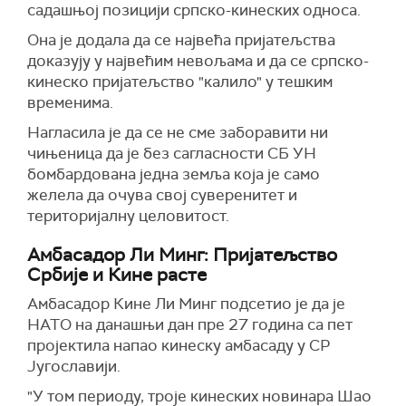
садашњој позицији српско-кинеских односа.
Она је додала да се највећа пријатељства
доказују у највећим невољама и да се српско-
кинеско пријатељство "калило" у тешким
временима.
Нагласила је да се не сме заборавити ни
чињеница да је без сагласности СБ УН
бомбардована једна земља која је само
желела да очува свој суверенитет и
територијалну целовитост.
Амбасадор Ли Минг: Пријатељство
Србије и Кине расте
Амбасадор Кине Ли Минг подсетио је да је
НАТО на данашњи дан пре 27 година са пет
пројектила напао кинеску амбасаду у СР
Југославији.
"У том периоду, троје кинеских новинара Шао