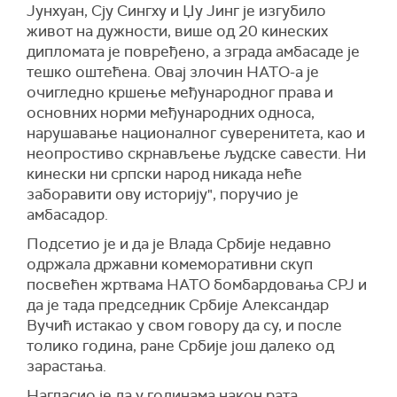
Јунхуан, Сју Сингху и Џу Јинг је изгубило
живот на дужности, више од 20 кинеских
дипломата је повређено, а зграда амбасаде је
тешко оштећена. Овај злочин НАТО-а је
очигледно кршење међународног права и
основних норми међународних односа,
нарушавање националног суверенитета, као и
неопростиво скрнављење људске савести. Ни
кинески ни српски народ никада неће
заборавити ову историју", поручио је
амбасадор.
Подсетио је и да је Влада Србије недавно
одржала државни комеморативни скуп
посвећен жртвама НАТО бомбардовања СРЈ и
да је тада председник Србије Александар
Вучић истакао у свом говору да су, и после
толико година, ране Србије још далеко од
зарастања.
Нагласио је да у годинама након рата