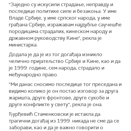
"Заједно су искусили страдање, неправду и
последице политике силе и безакоња. У име
Владе Србије, у име српског народа, у име
грађана Србије, изражавам најдубље саучешће
породицама страдалих, кинеском народу и
државном руководству Кине", рекла је
министарка.
Додала је да је из тог догађаја изникло
челично пријатељство Србије и Кине, као и да
је 1999. године, сем народа, страдало и
међународно право.
"Ми данас сносимо последице тог преседана и
видимо колико је он постао изговор за друга
жаришта, друге фронтове, друге сукобе и
друге конфликте у свету", рекла је она.
Ђурђевић Стаменковски је истакла да
трагични догађај из 1999. никада не сме да се
заборави, као и да је важно говорити о