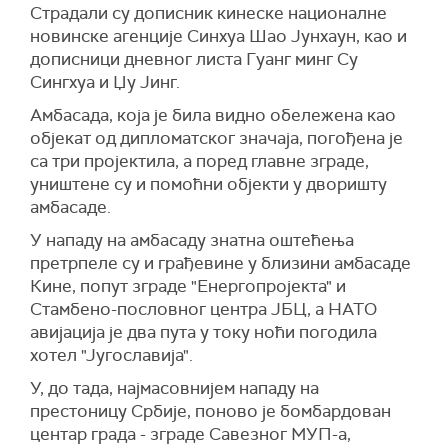
Страдали су дописник кинеске националне
новинске агенције Синхуа Шао Јунхаун, као и
дописници дневног листа Гуанг минг Су
Сингхуа и Џу Јинг.
Амбасада, која је била видно обележена као
објекат од дипломатског значаја, погођена је
са три пројектила, а поред главне зграде,
уништене су и помоћни објекти у дворишту
амбасаде.
У нападу на амбасаду знатна оштећења
претрпеле су и грађевине у близини амбасаде
Кине, попут зграде "Енергопројекта" и
Стамбено-пословног центра ЈБЦ, а НАТО
авијација је два пута у току ноћи погодила
хотел "Југославија".
У, до тада, најмасовнијем нападу на
престоницу Србије, поново је бомбардован
центар града - зграде Савезног МУП-а,