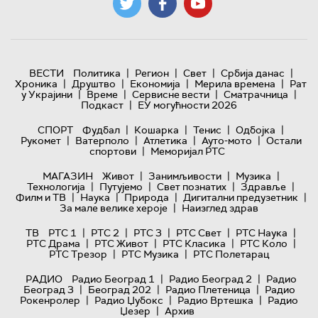
|
|
|
|
ВЕСТИ
Политика
Регион
Свет
Србија данас
|
|
|
|
Хроника
Друштво
Економија
Мерила времена
Рат
|
|
|
|
у Украјини
Време
Сервисне вести
Сматрачница
|
Подкаст
ЕУ могућности 2026
|
|
|
|
СПОРТ
Фудбал
Кошарка
Тенис
Одбојка
|
|
|
|
Рукомет
Ватерполо
Атлетика
Ауто-мото
Остали
|
спортови
Меморијал РТС
|
|
|
МАГАЗИН
Живот
Занимљивости
Музика
|
|
|
|
Технологијa
Путујемо
Свет познатих
Здравље
|
|
|
|
Филм и ТВ
Наука
Природа
Дигитални предузетник
|
За мале велике хероје
Наизглед здрав
|
|
|
|
|
ТВ
РТС 1
РТС 2
РТС 3
РТС Свет
РТС Наука
|
|
|
|
РТС Драма
РТС Живот
РТС Класика
РТС Коло
|
|
РТС Трезор
РТС Музика
РТС Полетарац
|
|
РАДИО
Радио Београд 1
Радио Београд 2
Радио
|
|
|
Београд 3
Београд 202
Радио Плетеница
Радио
|
|
|
Рокенролер
Радио Џубокс
Радио Вртешка
Радио
|
Џезер
Архив