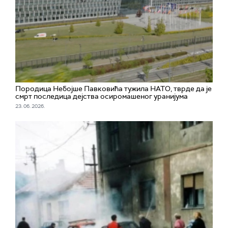
Породица Небојше Павковића тужила НАТО, тврде да је
смрт последица дејства осиромашеног уранијума
23. 06. 2026.