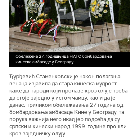
Обележена 27. годишњица НАТО бомбардовања
кинеске амбасаде у Београду
Ђурђевић Стаменковски је након полагања
венаца изјавила да стара кинеска мудрост
каже да народи који пролазе кроз олује треба
да стоје заједно у истом чамцу, као и да је
данас, приликом обележавања 27 година од
бомбардовања амбасаде Кине у Београду, та
порука важнија него икад јер подсећа да су
српски и кинески народ 1999. године прошли
кроз заједничку олују.