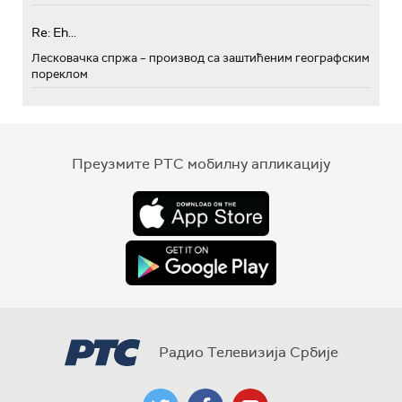
Re: Eh...
Лесковачка спржа – производ са заштићеним географским
пореклом
Преузмите РТС мобилну апликацију
Радио Телевизија Србије