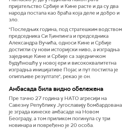
пријатељство Србије и Кине расте и да су два
народа постала као браћа која деле и добро и
зло.
"Последњих година, под стратешким водством
председника Си Ђинпинга и председника
Александра Вучића, односи Кине и Србије
достигли су нови историјски ниво, а изградња
заједнице Кине и Србије са заједничком
будућношћу у новој ери и висококвалитетна
изградња иницијативе Појас и пут постигла је
опипљиве резултате", рекао је он.
Амбасада била видно обележена
Пре тачно 27 година у НАТО агресији на
Савезну Републику Југославију бомбардована
је зграда кинеске амбасаде на Новом
Београду, а том приликом погинула су три
новинара и повређено је 20 особа.