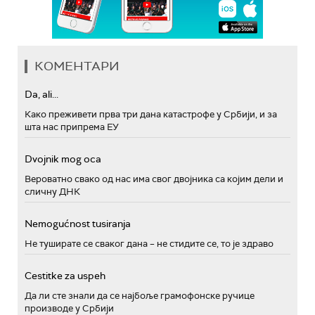
КОМЕНТАРИ
Da, ali...
Како преживети прва три дана катастрофе у Србији, и за
шта нас припрема ЕУ
Dvojnik mog oca
Вероватно свако од нас има свог двојника са којим дели и
сличну ДНК
Nemogućnost tusiranja
Не туширате се сваког дана – не стидите се, то је здраво
Cestitke za uspeh
Да ли сте знали да се најбоље грамофонске ручице
производе у Србији