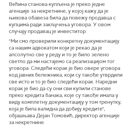
Већина станова купљена је преко једне
агенције за некретнине, у којој кажу да је
њихова обавеза била да повежу продавца с
купцима ради закључења уговора. У овом
случају продавац је инвеститор.
"Ми смо проверили конкретну документацију
са нашим адвокатом који је рекао да је
апсолутно све у реду и то је било зелено
светло да ми настајемо са реализацијом тог
уговора. Следећи корак је био овере уговора
код јавних бележника, који су такође утврдили
све исто и то је био следећи корак. Наредни
корак је био да су они сви купили станове
преко кредита банака, које су такође имала у
виду комплетну документацију у том тренутку,
која је била валидна да добију кредите",
објашњава Дејан Томовић, директор агенције
за некретнине.