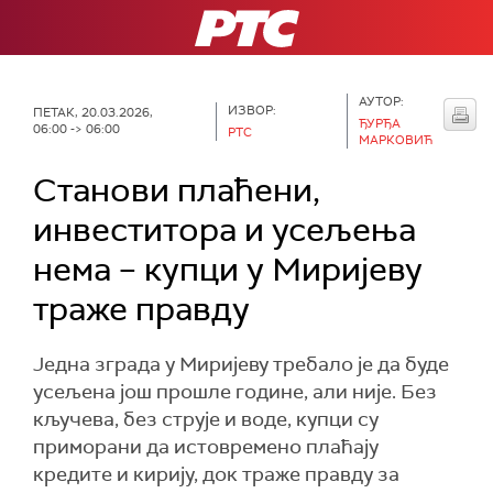
РТС
АУТОР:
ИЗВОР:
ПЕТАК, 20.03.2026,
ЂУРЂА
06:00 -> 06:00
РТС
МАРКОВИЋ
Станови плаћени,
инвеститора и усељења
нема – купци у Миријеву
траже правду
Једна зграда у Миријеву требало је да буде
усељена још прошле године, али није. Без
кључева, без струје и воде, купци су
приморани да истовремено плаћају
кредите и кирију, док траже правду за