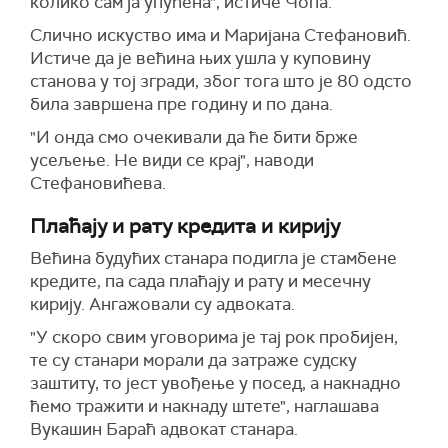
колико сам ја упућена", истиче Чопа.
Слично искуство има и Маријана Стефановић.
Истиче да је већина њих ушла у куповину
станова у тој згради, због тога што је 80 одсто
била завршена пре годину и по дана.
"И онда смо очекивали да ће бити брже
усељење. Не види се крај", наводи
Стефановићева.
Плаћају и рату кредита и кирију
Већина будућих станара подигла је стамбене
кредите, па сада плаћају и рату и месечну
кирију. Ангажовали су адвоката.
"У скоро свим уговорима је тај рок пробијен,
те су станари морали да затраже судску
заштиту, то јест увођење у посед, а накнадно
ћемо тражити и накнаду штете", наглашава
Вукашин Бараћ адвокат станара.