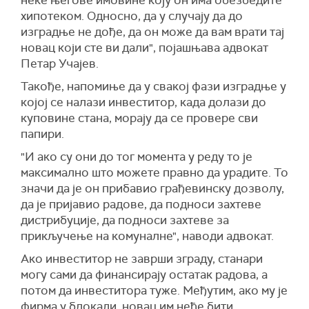
неке његове имовине коју он има обезбедите
хипотеком. Односно, да у случају да до
изградње не дође, да он може да вам врати тај
новац који сте ви дали", појашњава адвокат
Петар Учајев.
Такође, напомиње да у свакој фази изградње у
којој се налази инвеститор, када долази до
куповине стана, морају да се провере сви
папири.
"И ако су они до тог момента у реду то је
максимално што можете правно да урадите. То
значи да је он прибавио грађевинску дозволу,
да је пријавио радове, да подноси захтеве
дистрибуције, да подноси захтеве за
прикључење на комуналне", наводи адвокат.
Ако инвеститор не заврши зграду, станари
могу сами да финансирају остатак радова, а
потом да инвеститора туже. Међутим, ако му је
фирма у блокади, новац им неће бити