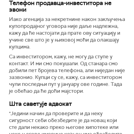
Телефон продавца-инвеститора не
звони
Иако агенција за некретнине након закључења
купопродајног уговора није даље надлежна,
кажу да ће настојати да прате ову ситуацију и
учине све што је у њиховој моћи да олакшају
купцима.
Са инвеститором, кажу, не могу да ступе у
контакт. И ми смо покушали. Од станара смо
добили пет бројева телефона, али ниједан није
зазвонио. Купци су се, кажу, са инвеститором
чули последњи пут у јануару ове године. Тада
је обећао да ће доћи мајстори.
Шта саветује адвокат
"Једини начин да проверите и да неку
сигурност себи обезбедите је да новац који
сте дали некако преко његове хипотеке или