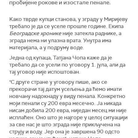
пробијене рокове и изостале пенале.
Kако тврде купци станова, у зграду у Миријеву
требало је да се уселе прошле године. Екипа
Београдске хронике
није затекла раднике, а
зграда нема ни улазна врата. Унутра има
материјала, а у подруму воде.
Једна од купаца, Татјана Чопа каже да је
требало да се усели по уговору 1. јула, али да
тај уговор није испоштован.
"С друге стране у уговору пише, ако се
прекорачи тај датум усељења да ћемо имати
новчану надокнаду у виду пенала. Конкретно
моји пенали су 200 евра месечно. Ја никада
нисам добила 200 евра, ниједан месец ми није
исплаћен. Оно што је најгоре у целој ситуацији
за све нас је што зграда није прикључена на
струју и воду. Јер она је завршена 90 одсто