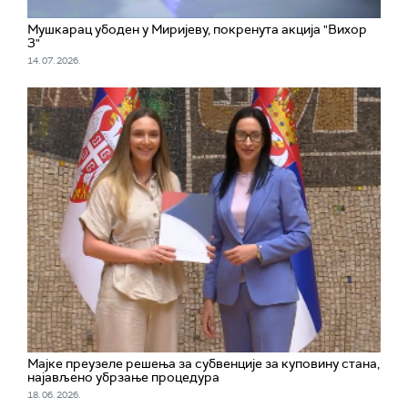
Мушкарац убоден у Миријеву, покренута акција "Вихор
3"
14. 07. 2026.
Мајке преузеле решења за субвенције за куповину стана,
најављено убрзање процедура
18. 06. 2026.