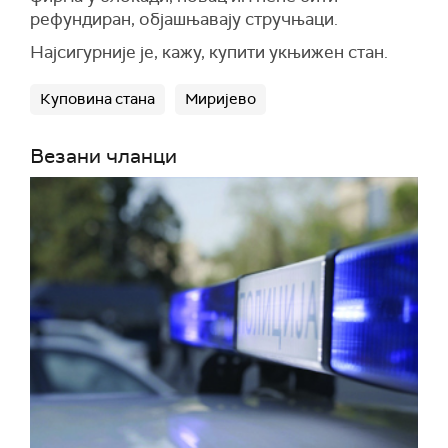
рефундиран, објашњавају стручњаци.
Најсигурније је, кажу, купити укњижен стан.
Куповина стана
Миријево
Везани чланци