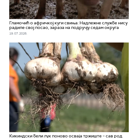
Гламочић о афричкој куги свиња: Надлежне службе нису
радиле свој посао, зараза на подручју седам округа
19. 07. 2026.
Кикиндски бели лук поново осваја тржиште – сав род