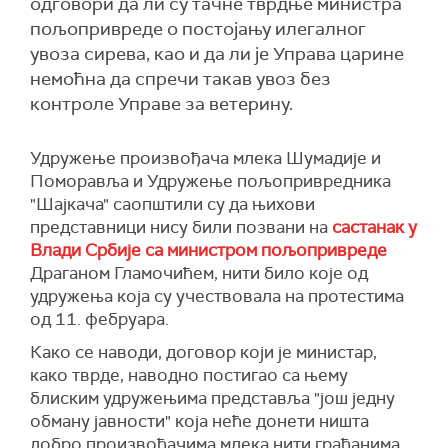
одговори да ли су тачне тврдње министра
пољопривреде о постојању илегалног
увоза сирева, као и да ли је Управа царине
немоћна да спречи такав увоз без
контроле Управе за ветерину.
Удружење произвођача млека Шумадије и
Поморавља и Удружење пољопривредника
"Шајкача" саопштили су да њихови
представници нису били позвани на
састанак у
Влади Србије са министром пољопривреде
Драганом Гламочићем, нити било које од
удружења која су учествовала на протестима
од 11. фебруара.
Како се наводи, договор који је министар,
како тврде, наводно постигао са њему
блиским удружењима представља "још једну
обману јавности" која неће донети ништа
добро произвођачима млека нити грађанима