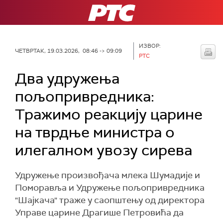
РТС
ИЗВОР:
ЧЕТВРТАК, 19.03.2026, 08:46 -> 09:09
РТС
Два удружења
пољопривредника:
Тражимо реакцију царине
на тврдње министра о
илегалном увозу сирева
Удружење произвођача млека Шумадије и
Поморавља и Удружење пољопривредника
"Шајкача" траже у саопштењу од директора
Управе царине Драгише Петровића да