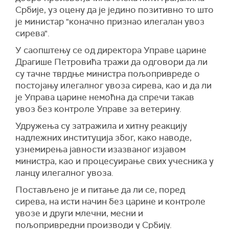
Србије, уз оцену да је једино позитивно то што
је министар "коначно признао илегалан увоз
сирева".
У саопштењу се од директора Управе царине
Драгише Петровића тражи да одговори да ли
су тачне тврдње министра пољопривреде о
постојању илегалног увоза сирева, као и да ли
је Управа царине немоћна да спречи такав
увоз без контроле Управе за ветерину.
Удружења су затражила и хитну реакцију
надлежних институција због, како наводе,
узнемирења јавности изазваног изјавом
министра, као и процесуирање свих учесника у
ланцу илегалног увоза.
Постављено је и питање да ли се, поред
сирева, на исти начин без царине и контроле
увозе и други млечни, месни и
пољопривредни производи у Србију.