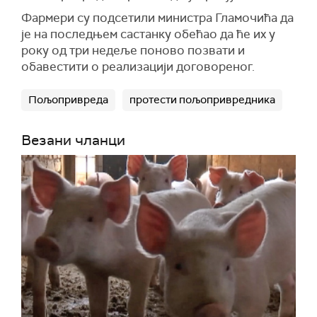
Фармери су подсетили министра Гламочића да
је на последњем састанку обећао да ће их у
року од три недеље поново позвати и
обавестити о реализацији договореног.
Пољопривреда
протести пољопривредника
Везани чланци