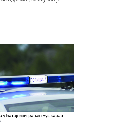
 у Батајници, рањен мушкарац
.