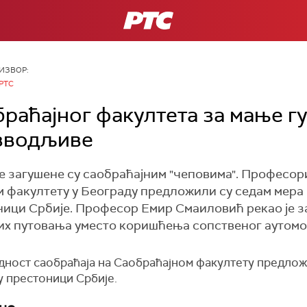
РТС
ИЗВОР:
РТС
раћајног факултета за мање гу
изводљиве
е загушене су саобраћајним "чеповима". Професор
 факултету у Београду предложили су седам мера 
ници Србије. Професор Емир Смаиловић рекао је за
их путовања уместо коришћења сопственог аутомо
ност саобраћаја на Саобраћајном факултету предложи
у престоници Србије.