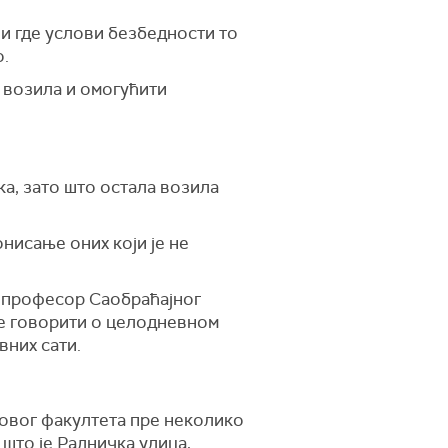
 и где услови безбедности то
о.
к возила и омогућити
а, зато што остала возила
онисање оних који је не
ли професор Саобраћајног
же говорити о целодневном
вних сати.
говог факултета пре неколико
 што је Радничка улица,