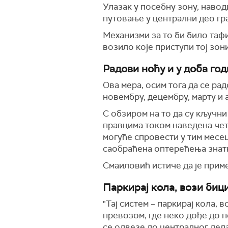
Улазак у посебну зону, навод
путовање у централни део гр
Механизми за то би било таф
возило које приступи тој зон
Радови ноћу и у доба год
Ова мера, осим тога да се ра
новембру, децембру, марту и 
С обзиром на то да су кључни
правцима током наведена чети
могуће спровести у тим месец
саобраћена оптерећења знат
Смаиловић истиче да је приме
Паркирај кола, вози биц
"Тај систем – паркирај кола, 
превозом, где неко дође до 
се одвезе до централног дела