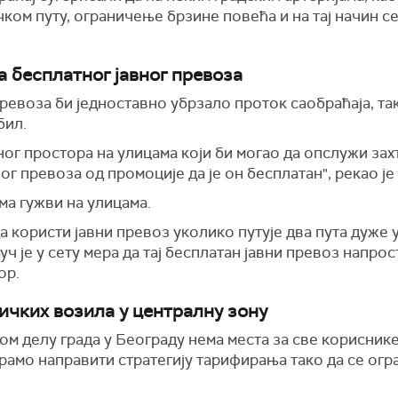
чком путу, ограничење брзине повећа и на тај начин
бесплатног јавног превоза
ревоза би једноставно убрзало проток саобраћаја, та
бил.
ног простора на улицама
који би могао да о
п
служи зах
г превоза од промоције да је он бесплатан", рекао ј
ма гужви на улицама.
а користи јавни превоз уколико путује два пута дуже
 је у сету мера да тај бесплатан јавни превоз напро
ор.
ичких возила у централну зону
ом делу града у Београду нема места за све корисник
рамо направити стратегију тарифирања тако да се огр