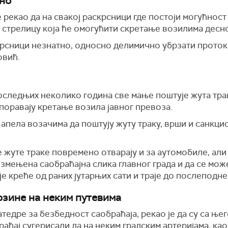
сно
рекао да на свакој раскрсници где постоји могућност
 стрелицу која ће омогућити скретање возилима десн
аскрсници незнатно, односно делимично убрзати прото
овић.
оследњих неколико година све мање поштује жута трак
споравају кретање возила јавног превоза.
д апела возачима да поштују жуту траку, врши и санкци
 се жуте траке повремено отварају и за аутомобиле, а
измењена саобраћајна слика главног града и да се мо
е креће од раних јутарњих сати и траје до послеподне
зине на неким путевима
едре за безбедност саобраћаја, рекао је да су са ње
раћај сугерисали да на неким градским артеријама, као