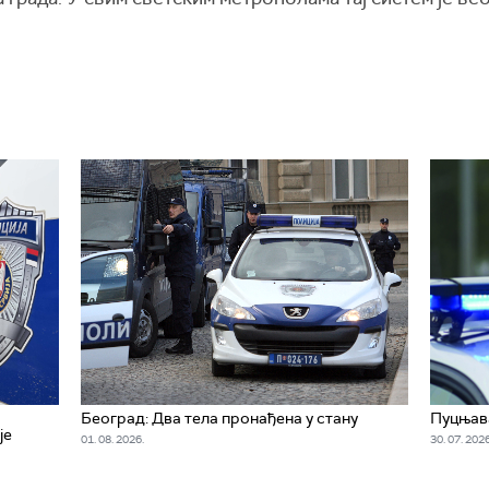
Београд: Два тела пронађена у стану
Пуцњава
је
01. 08. 2026.
30. 07. 2026