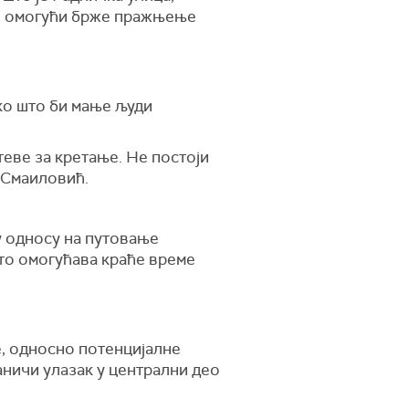
 се омогући брже пражњење
ко што би мање људи
теве за кретање.
Не постоји
е Смаиловић.
 у односу на путовање
сто омогућава краће време
е, односно потенцијалне
аничи улазак у централни део