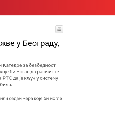
жве у Београду,
и Катедре за безбедност
које би могле да рашчисте
 РТС да је кључ у систему
била.
ли седам мера које би могле