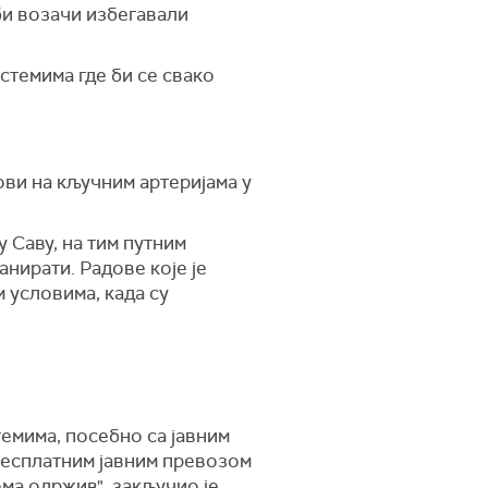
 би возачи избегавали
стемима где би се свако
ови на кључним артеријама у
 Саву, на тим путним
нирати. Радове које је
 условима, када су
темима, посебно са јавним
бесплатним јавним превозом
ома одржив", закључио је