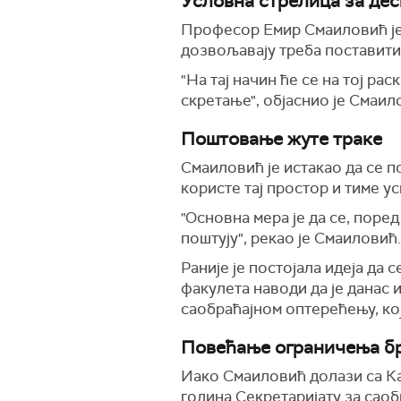
Условна стрелица за де
Професор Емир Смаиловић је 
дозвољавају треба поставити
"На тај начин ће се на тој р
скретање", објаснио је Смаил
Поштовање жуте траке
Смаиловић је истакао да се п
користе тај простор и тиме у
"Основна мера је да се, поре
поштују", рекао је Смаиловић.
Раније је постојала идеја да
факулета наводи да је данас 
саобраћајном оптерећењу, кој
Повећање ограничења бр
Иако Смаиловић долази са Кат
година Секретаријату за саоб