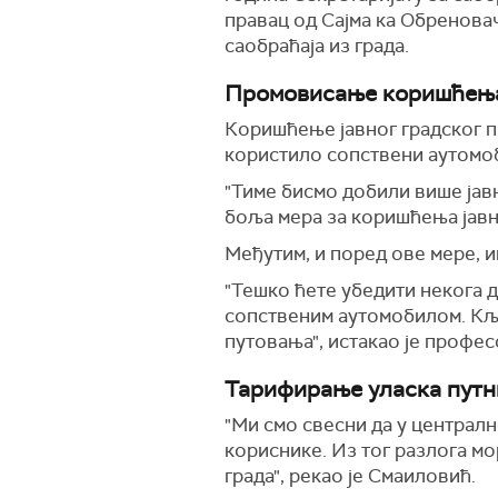
правац од Сајма ка Обренова
саобраћаја из града.
Промовисање коришћења 
Коришћење јавног градског п
користило сопствени аутомо
"Тиме бисмо добили више јав
боља мера за коришћења јавно
Међутим, и поред ове мере, и
"Тешко ћете убедити некога д
сопственим аутомобилом. Кључ
путовања", истакао је профес
Тарифирање уласка путн
"Ми смо свесни да у централн
кориснике. Из тог разлога мо
града", рекао је Смаиловић.