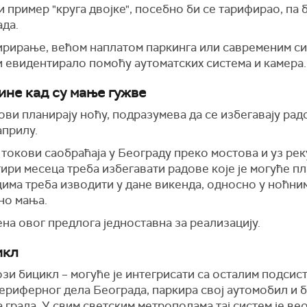
и пример "круга двојке", посебно би се тарифирао, па
ада.
ирирање, већом наплатом паркинга или савременим си
и евидентирало помоћу аутоматских система и камера.
ине кад су мање гужве
дови планирају ноћу, подразумева да се избегавају рад
априлу.
 токови саобраћаја у Београду преко мостова и уз реку
ри месеца треба избегавати радове које је могуће пла
има треба изводити у дане викенда, односно у ноћним
но мања.
на овог предлога једноставна за реализацију.
икл
вози бицикл – могуће је интегрисати са осталим подсис
периферног дела Београда, паркира свој аутомобил и 
 града. У свим светским метрополама тај систем је ве