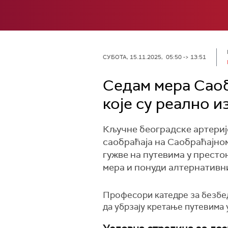
СУБОТА, 15.11.2025, 05:50 -> 13:51
Седам мера Саоб
које су реално 
Кључне београдске артериј
саобраћаја на Саобраћајном
гужве на путевима у престо
мера и понуди алтернативн
Професори катедре за безбед
да убрзају кретање путевима 