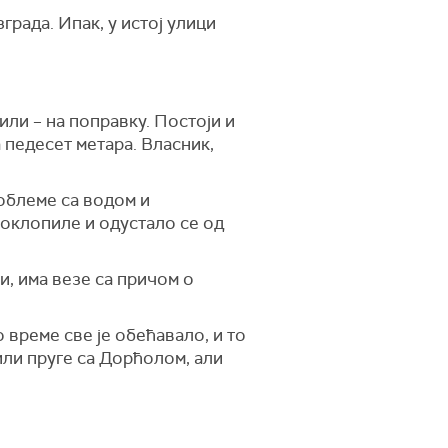
града. Ипак, у истој улици
.
или – на поправку. Постоји и
а педесет метара. Власник,
роблеме са водом и
поклопиле и одустало се од
и, има везе са причом о
о време све је обећавало, и то
или пруге са Дорћолом, али