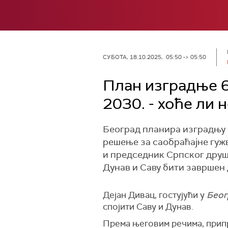
СУБОТА, 18.10.2025, 05:50 -> 05:50
План изградње 6
2030. - хоће ли 
Београд планира изградњу 6
решење за саобраћајне гуж
и председник Српског друштв
Дунав и Саву бити завршен 
Дејан Дивац, гостујући у
Беог
спојити Саву и Дунав.
Према његовим речима, припр