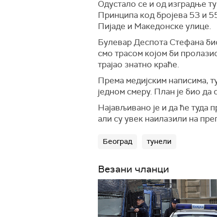
Одустало се и од изградње ту
Принципа код бројева 53 и 55
Пијаде и Македонске улице.
Булевар Деспота Стефана био
смо трасом којом би пролазио 
трајао знатно краће.
Према медијским написима, ту
једном смеру. План је био да 
Најављивано је и да ће туда 
али су увек наилазили на преп
Београд
тунели
Везани чланци