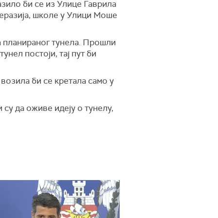
азило би се из Улице Гаврила
Теразија, школе у Улици Моше
а планираног тунела. Прошли
унел постоји, тај пут би
 возила би се кретала само у
су да оживе идеју о тунелу,