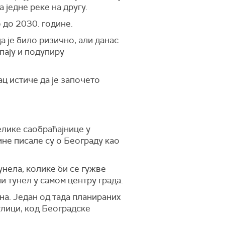
 једне реке на другу.
 до 2030. године.
 је било ризично, али данас
пају и подупиру
ц истиче да је започето
елике саобраћајнице у
ине писале су о Београду као
унела, колике би се гужве
и тунел у самом центру града.
на. Један од тада планираних
улици, код Београдске