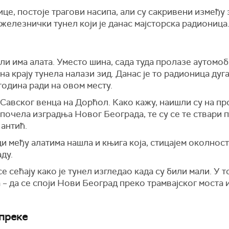
це, постоје трагови насипа, али су сакривени између з
 железнички тунел који је данас мајсторска радионица
ли има алата. Уместо шина, сада туда пролазе аутомоб
на крају тунела налази зид. Данас је то радионица дуг
година ради на овом месту.
а Савског венца на Дорћол. Како кажу, наишли су на п
почела изградња Новог Београда, те су се те ствари 
Пантић.
ци међу алатима нашла и књига која, стицајем околност
ду.
е сећају како је тунел изгледао када су били мали. У т
 – да се споји Нови Београд преко трамвајског моста 
преке