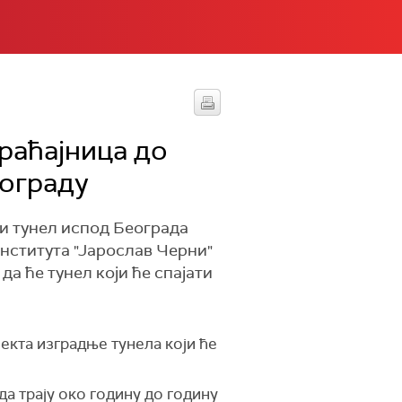
раћајница до
еограду
ви тунел испод Београда
нститута "Јарослав Черни"
да ће тунел који ће спајати
јекта изградње тунела који ће
а трају око годину до годину