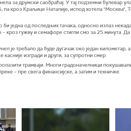
нела за друмски саобраћај. У тај подземни булевар ул
, па кроз Краљице Наталије, испод хотела "Москва", 
 би једна од последњих тачака, односно излаз некад
– кроз гужву и семафоре стигли смо за 25 минута. Да т
нел је требало да буде дугачак око један километар, а
се касније изгради и други, за супротни смер.
пролазити трамваји. Многи градоначелници покушавали 
реке – пре свега финансијске, а затим и техничке.