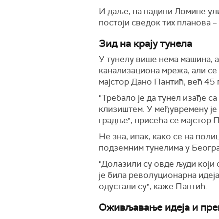
И даље, на падини Ломине ули
постоји сведок тих планова –
Зид на крају тунела
У тунелу више нема машина, а
канализациона мрежа, али се 
мајстор Дано Пантић, већ 45 
"Требало је да тунел изађе с
клизиштем. У међувремену је 
градње", присећа се мајстор 
Не зна, ипак, како се на поли
подземним тунелима у Београ
"Долазили су овде људи који с
је била револуционарна идеја
одустали су", каже Пантић.
Оживљавање идеја и пре