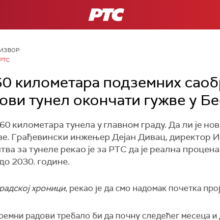
РТС
ИЗВОР:
РТС
0 километара подземних саоб
нови тунел окончати гужве у Б
0 километара тунела у главном граду. Да ли је но
ве. Грађевински инжењер Дејан Дивац, директор И
а за тунеле рекао је за РТС да је реална процена 
до 2030. године.
радској хроници
, рекао је да смо надомак почетка про
емни радови требало би да почну следећег месеца и д