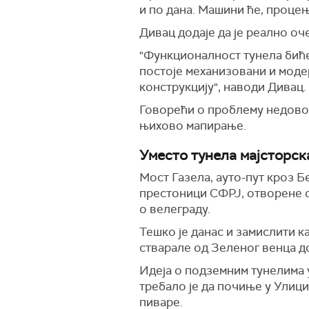
и по дана. Машини ће, процењу
Дивац додаје да је реално оч
"Функционалност тунела биће
постоје механизовани и модер
конструкцију", наводи Дивац.
Говорећи о проблему недовољ
њихово мапирање.
Уместо тунела мајсторс
Мост Газела, ауто-пут кроз Б
престоници СФРЈ, отворене с
о велеграду.
Тешко је данас и замислити ка
стварале од Зеленог венца до
Идеја о подземним тунелима у
требало је да почиње у Улици
пиваре.