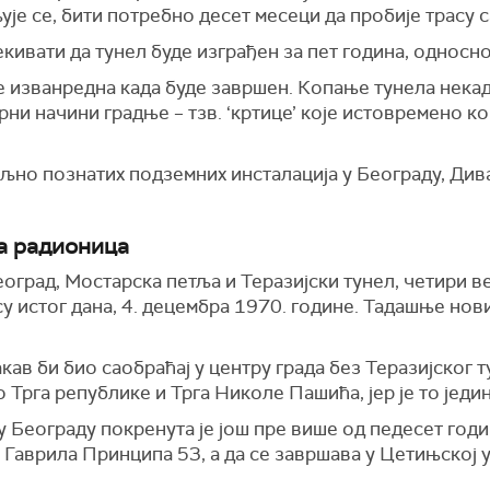
је се, бити потребно десет месеци да пробије трасу са
екивати да тунел буде изграђен за пет година, односно
 изванредна када буде завршен. Копање тунела некада
ни начини градње – тзв. ‘кртице’ које истовремено ко
но познатих подземних инсталација у Београду, Дива
ка радионица
еоград, Мостарска петља и Теразијски тунел, четири в
у истог дана, 4. децембра 1970. године. Тадашње нов
кав би био саобраћај у центру града без Теразијског т
 Трга републике и Трга Николе Пашића, јер је то једин
 Београду покренута је још пре више од педесет годи
 Гаврила Принципа 53, а да се завршава у Цетињској 