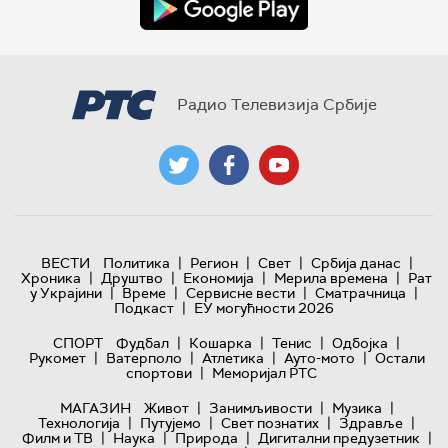
Радио Телевизија Србије
|
|
|
|
ВЕСТИ
Политика
Регион
Свет
Србија данас
|
|
|
|
Хроника
Друштво
Економија
Мерила времена
Рат
|
|
|
|
у Украјини
Време
Сервисне вести
Сматрачница
|
Подкаст
ЕУ могућности 2026
|
|
|
|
СПОРТ
Фудбал
Кошарка
Тенис
Одбојка
|
|
|
|
Рукомет
Ватерполо
Атлетика
Ауто-мото
Остали
|
спортови
Меморијал РТС
|
|
|
МАГАЗИН
Живот
Занимљивости
Музика
|
|
|
|
Технологијa
Путујемо
Свет познатих
Здравље
|
|
|
|
Филм и ТВ
Наука
Природа
Дигитални предузетник