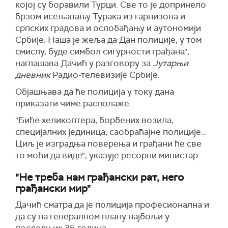
којој су боравили Турци. Све то је допринело
брзом исељавању Турака из гарнизона и
српских градова и ослобађању и аутономији
Србије. Наша је жеља да Дан полиције, у том
смислу, буде симбол сигурности грађана",
наглашава Дачић у разговору за
Јутарњи
дневник
Радио-телевизије Србије.
Објашњава да ће полиција у току дана
приказати чиме располаже.
"Биће хеликоптера, борбених возила,
специјалних јединица, саобраћајне полиције…
Циљ је изградња поверења и грађани ће све
то моћи да виде", указује ресорни министар.
"Не треба нам грађански рат, него
грађански мир"
Дачић сматра да је полиција професионална и
да су на генералном плану најбољи у