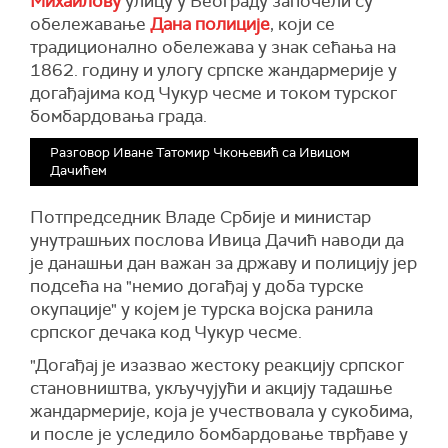
Михаилову
улицу у Београду започели су
обележавање
Дана полиције
, који се
традиционално обележава у знак сећања на
1862. годину и улогу српске жандармерије у
догађајима код Чукур чесме и током турског
бомбардовања града.
Разговор Иване Татомир Чкоњевић са Ивицом
Дачићем
Потпредседник Владе Србије и министар
унутрашњих послова Ивица Дачић наводи да
је данашњи дан важан за државу и полицију јер
подсећа на "немио догађај у доба турске
окупације" у којем је турска војска ранила
српског дечака код Чукур чесме.
"Догађај је изазвао жестоку реакцију српског
становништва, укључујући и акцију тадашње
жандармерије, која је учествовала у сукобима,
и после је уследило бомбардовање тврђаве у