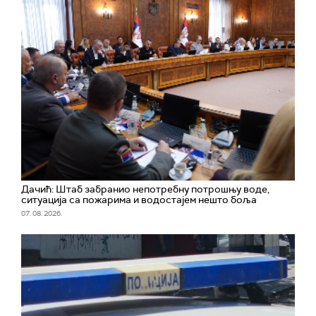
Дачић: Штаб забранио непотребну потрошњу воде,
ситуација са пожарима и водостајем нешто боља
07. 08. 2026.