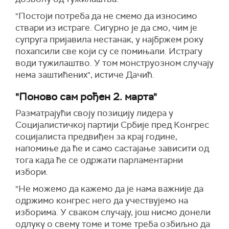
"Постоји потреба да не смемо да износимо
ствари из истраге. Сигурно је да смо, чим је
супруга пријавила нестанак, у најбржем року
похапсили све који су се помињали. Истрагу
води тужилаштво. У том монструозном случају
нема заштићених", истиче Дачић.
"Поново сам рођен 2. марта"
Разматрајући своју позицију лидера у
Социјалистичкој партији Србије пред Конгрес
социјалиста предвиђен за крај године,
напомиње да ће и само састајање зависити од
тога када ће се одржати парламентарни
избори.
"Не можемо да кажемо да је нама важније да
одржимо конгрес него да учествујемо на
изборима. У сваком случају, још нисмо донели
одлуку о свему томе и томе треба озбиљно да