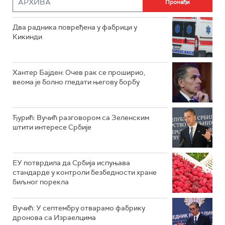
Два радника повређена у фабрици у
Кикинди
Хантер Бајден: Очев рак се проширио,
веома је болно гледати његову борбу
Ђурић: Вучић разговором са Зеленским
штити интересе Србије
ЕУ потврдила да Србија испуњава
стандарде у контроли безбедности хране
биљног порекла
Вучић: У септембру отварамо фабрику
дронова са Израелцима