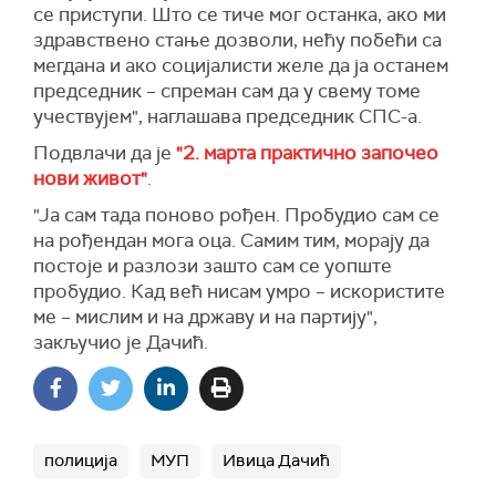
се приступи. Што се тиче мог останка, ако ми
здравствено стање дозволи, нећу побећи са
мегдана и ако социјалисти желе да ја останем
председник – спреман сам да у свему томе
учествујем", наглашава председник СПС-а.
Подвлачи да је
"2. марта практично започео
нови живот"
.
"Ја сам тада поново рођен. Пробудио сам се
на рођендан мога оца. Самим тим, морају да
постоје и разлози зашто сам се уопште
пробудио. Кад већ нисам умро – искористите
ме – мислим и на државу и на партију",
закључио је Дачић.
полиција
МУП
Ивица Дачић