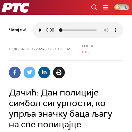
РТС
Читај ми!
ИЗВОР:
НЕДЕЉА, 31.05.2026, 08:30 -> 11:02
РТС
Дачић: Дан полиције
симбол сигурности, ко
упрља значку баца љагу
на све полицајце