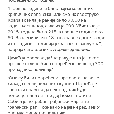
последњих 35 година.
"Прошле године је било најмање општих
кривичних дела, смањили смо их двоструко.
Крађа возила је раније било 7.000 на
годишњем нивоу, сада их је 600. Убистава је
2015. године било 215, а прошле године око
60. Запленили смо 18 тона разне дроге за две
и по године. Полиција је за све то заслужна",
набраја саговорник
Јутарњег дневника
.
Дачић упозорава да "не радује што је током
прошле године било повређено више од 300
припадника полиције".
"Они су били повређени, пре свега, на више
хиљада непријављених скупова. Највећа је
греота и срамота да неко од њих буде
повређен или да – не дај Боже – погине.
Србији је потребан грађански мир, а не
грађански рат. Позивамо на јавни ред и мир",
оцењује министар полиције.