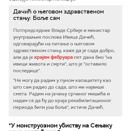
Дачић о његовом здравственом
стању: Боље сам
П
отпредседник Владе
Србије и министар
унутрашњих послова
Ивица Дачић,
одговарајући на питање о његовом
здравственом стању, каже да је сада добро,
али да је
крајем фебруара
пет дана био "на
ивици живота и смрти", што је "оставило
последице".
"Не могу да радим у пуном капацитету као
што сам радио до сада, што ми највише
смета. Радим на јачању срчаног мишића и
надам се да ћу до краја рехабилитационог
периода бити још боље", истиче
Дачић.
"У монструозном убиству на Сењаку