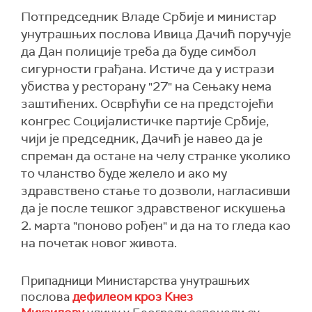
Потпредседник Владе Србије и министар
унутрашњих послова Ивица Дачић поручује
да Дан полиције треба да буде симбол
сигурности грађана. Истиче да у истрази
убиства у ресторану "27" на Сењаку нема
заштићених. Осврћући се на предстојећи
конгрес Социјалистичке партије Србије,
чији је председник, Дачић је навео да је
спреман да остане на челу странке уколико
то чланство буде желело и ако му
здравствено стање то дозволи, нагласивши
да је после тешког здравственог искушења
2. марта "поново рођен" и да на то гледа као
на почетак новог живота.
Припадници Министарства унутрашњих
послова
дефилеом кроз Кнез