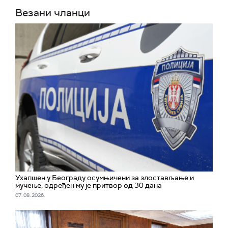
Везани чланци
Ухапшен у Београду осумњичени за злостављање и
мучење, одређен му је притвор од 30 дана
07. 08. 2026.