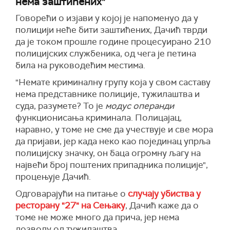
нема заштићених"
Говорећи о изјави у којој је напоменуо да у
полицији неће бити заштићених, Дачић тврди
да је током прошле године процесуирано 210
полицијских службеника, од чега је петина
била на руководећим местима.
"Немате криминалну групу која у свом саставу
нема представнике полиције, тужилаштва и
суда, разумете? То је
модус операнди
функционисања криминала. Полицајац,
наравно, у томе не сме да учествује и све мора
да пријави, јер када неко као појединац упрља
полицијску значку, он баца огромну љагу на
највећи број поштених припадника полиције",
процењује Дачић.
Одговарајући на питање о
случају убиства у
ресторану "27" на Сењаку
, Дачић каже да о
томе не може много да прича, јер нема
дозволу од тужилаштва.