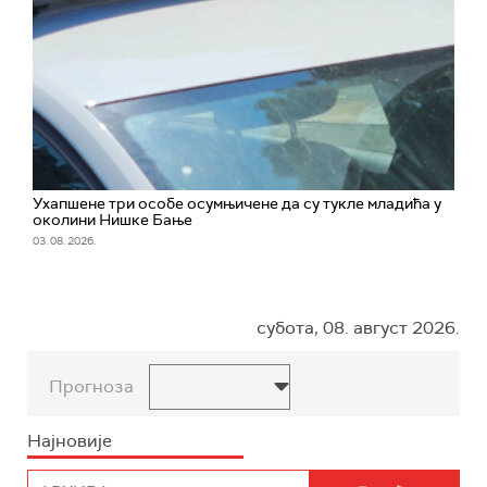
Ухапшенe три особе осумњичене да су тукле младића у
околини Нишке Бање
03. 08. 2026.
субота, 08. август 2026.
Прогноза
Најновије