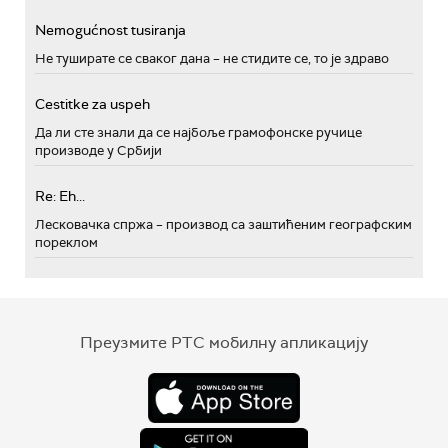
Nemogućnost tusiranja
Не туширате се сваког дана – не стидите се, то је здраво
Cestitke za uspeh
Да ли сте знали да се најбоље грамофонске ручице
производе у Србији
Re: Eh...
Лесковачка спржа – производ са заштићеним географским
пореклом
Преузмите РТС мобилну апликацију