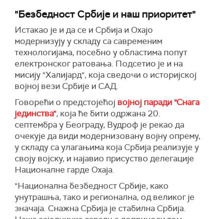
"Безбедност Србије и наш приоритет"
Истакао је и да се и Србија и Охајо
модернизују у складу са савременим
технологијама, посебно у областима попут
електронског ратовања. Подсетио је и на
мисију "Халијард", која сведочи о историјској
војној вези Србије и САД.
Говорећи о предстојећој
војној паради "Снага
јединства"
, која ће бити одржана 20.
септембра у Београду, Вудроф је рекао да
очекује да види модернизовану војну опрему,
у складу са улагањима која Србија реализује у
своју војску, и најавио присуство делегације
Националне гарде Охаја.
"Национална безбедност Србије, како
унутрашња, тако и регионална, од великог је
значаја. Снажна Србија је стабилна Србија.