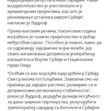
највреднијих резултата наше сарадње. Наше
ваздухопловство је учествовало и у
хуманитарним пројектима, као што је
реновирање установа широм Србије",
нагласио је Вудроф.
Према његовим речима, током ових година
изграђено је снажно пријатељство и добар
међусобни однос. Посебно је важно, каже, да
се одржавају заједничке војне вежбе, јер
свако ангажовање доприноси унапређењу
капацитета и Војске Србије и Националне
гарде Охаја.
"Осећам се као код куће када дођем у Србију.
Сви су веома гостољубиви. Захвални смо на
прилици да заједно растемо, развијамо се и
доприносимо регионалној стабилности",
рекао је Вудроф, додајући да види могућност
за даље ширење партнерства, укључујући и
трилатералну сарадњу са Анголом и Србијом.