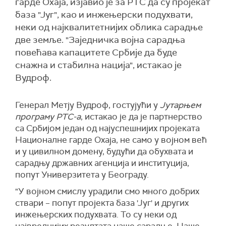
гарде Охаја, изјавио је за РТС да су пројекат
база "Југ", као и инжењерски подухвати,
неки од најквалитетнијих облика сарадње
две земље. "Заједничка војна сарадња
повећава капацитете Србије да буде
снажна и стабилна нација", истакао је
Вудроф.
Генерал Метју Вудроф, гостујући у
Јутарњем
програму РТС-а
, истакао је да је партнерство
са Србијом један од најуспешнијих пројеката
Националне гарде Охаја, не само у војном већ
и у цивилном домену, будући да обухвата и
сарадњу државних агенција и институција,
попут Универзитета у Београду.
"У војном смислу урадили смо много добрих
ствари – попут пројекта база 'Југ' и других
инжењерских подухвата. То су неки од