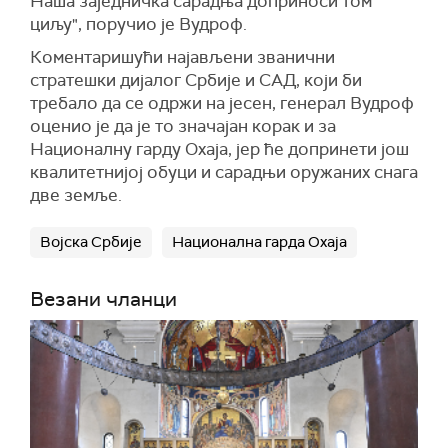
Наша заједничка сарадња доприноси том
циљу", поручио је Вудроф.
Коментаришући најављени званични
стратешки дијалог Србије и САД, који би
требало да се одржи на јесен, генерал Вудроф
оценио је да је то значајан корак и за
Националну гарду Охаја, јер ће допринети још
квалитетнијој обуци и сарадњи оружаних снага
две земље.
Војска Србије
Национална гарда Охаја
Везани чланци