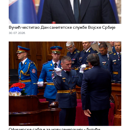
Вучић честитао Дан санитетске службе Војске Србије
30. 07. 2026.
Официрске сабље за нову генерацију – будући