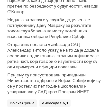
најважније, како да заједно препознамо
претње по безбедност у будућности", наводи
О‘Конор.
Медаља за заслуге у служби додељена је
потпуковнику Дану Мавраку за резултате
током службовања на месту помоћника
изасланика одбране Републике Србије.
Отправник послова у амбасади САД
Александар Титоло указује на то да је додела
америчких одликовања, страним војницима је
ретка част, која говори о изузетности коју су
ови примерени официри показали,
Пријему су присуствовали припадници
Министарства одбране и Војске Србије који су
се у протеклих пет година школовали и
усавршавали у САД кроз Програм ИМЕТ.
Војска Србије
Амбасада САД