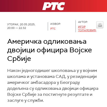
РТС
АУТОР:
ИЗВОР:
УТОРАК, 20.05.2025,
ИГОР
20:00 -> 22:32
РТС
ТОПАЛОВИЋ
Америчка одликовања
двојици официра Војске
Србије
Након једногодишег школовања у у војним
школама и установама САД, у резиденцији
америчког амбасадора у Београду
додељена су одликовања двојици официра
Војске Србије за постигнуте резултате и
заслуге у служби.