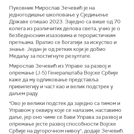
Пуковник Мирослав Зечевић је на
једногодишње школовање у Сједињење
Државе отишао 2023. Заједно са више од 70
колега из различитих делова света, учио је о
безбедносним изазовима и терористичким
претњама. Вратио се богатији за искуство и
знање. Један је од ретких који је добио
Медаљу за постигнуте резултате.
Мирослав Зечевић из Управе за развој и
опремање (Ј-5) Генералштаба Војске Србије
каже да му одликовање представља
привилегију и част као и велик подстрек у
даљем раду.
"Ово је велики подстек да заједно са тимом и
Управом у оквиру које се налазим, наставимо
даље, јер оно чиме се бави Управа за развој и
опремање јесте развој способности Војске
Србије на дугорочном нивоу", додаје Зечевић.