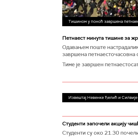
Тишином у поноћ завршена петнаес
Петнаест минута тишине за жр
Одавањем поште настрадалима
завршена петнаесточасовна с
Тиме је завршен петнаестоса
Извештај Невенке Ђелић и Силвије
Студенти започели акцију чи
Студенти су око 21.30 почел