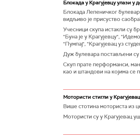
Блокада у Крагујевцу улази у д
Блокада Лепеничког булевара у
видљиво је присуство саобра
Учесници скупа истакли су бр
"Буна је у Крагујевцу", "Идем
"Пумпај", "Крагујевац уз студе
Дуж булевара постављени су ш
Скуп прате перформанси, ман
као и штандови на којима се 
Мотористи стигли у Крагујева
Више стотина моториста из це
Мотористи су у Крагујевац у