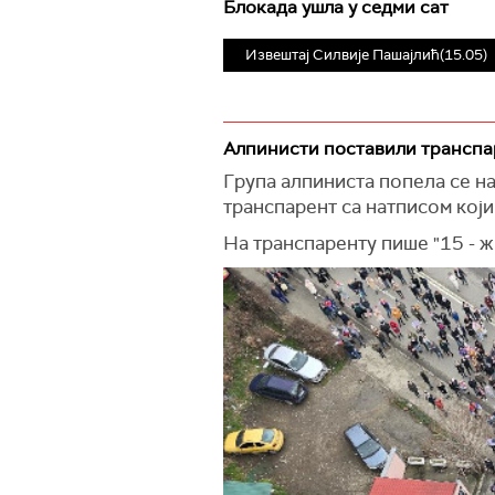
Блокада ушла у седми сат
Извештај Силвије Пашајлић(15.05)
Алпинисти поставили транспар
Група алпиниста попела се н
транспарент са натписом кој
На транспаренту пише "15 - ж