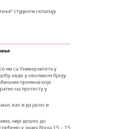
тење" студенти склапају
вање
се ми са Универзитета у
дођу овде у оволиком броју.
озбиљних промена које
братио на протесту у
ње, као и да јасно и
вима, није дошло до
срећемо у знаку броја 15 – 15