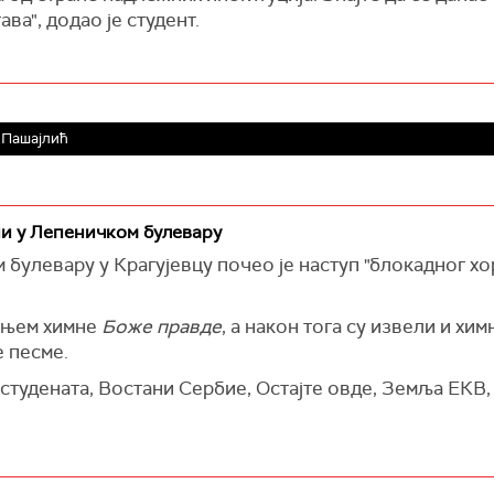
ава", додао је студент.
 Пашајлић
ни у Лепеничком булевару
 булевару у Крагујевцу почео је наступ "блокадног хо
ањем химне
Боже правде
, а након тога су извели и хи
е песме
.
студената, Востани Сербие, Остајте овде, Земља ЕКВ,