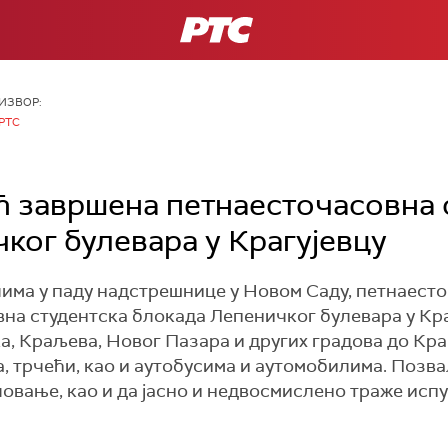
РТС
ИЗВОР:
РТС
 завршена петнаесточасовна 
ког булевара у Крагујевцу
ма у паду надстрешнице у Новом Саду, петнаест
на студентска блокада Лепеничког булевара у Кра
а, Краљева, Новог Пазара и других градова до Краг
 трчећи, као и аутобусима и аутомобилима. Позва
овање, као и да јасно и недвосмислено траже исп