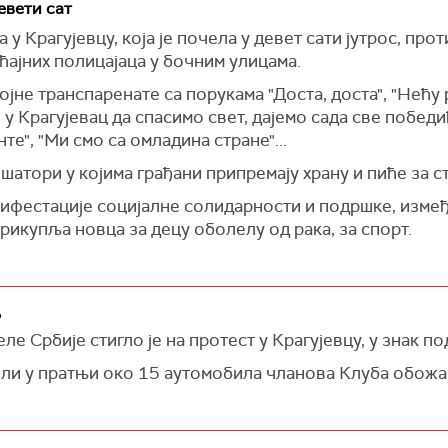
евети сат
 Крагујевцу, која је почела у девет сати јутрос, прот
ћајних полицајаца у бочним улицама.
ојне транспаренате са порукама "Доста, доста", "Нећу 
о у Крагујевац да спасимо свет, дајемо сада све побед
нте", "Ми смо са омладина стране"...
атори у којима грађани припремају храну и пиће за ст
ифестације социјалне солидарности и подршке, измеђ
прикупља новца за децу оболелу од рака, за спорт.
ц
ле Србије стигло је на протест у Крагујевцу, у знак п
шли у пратњи око 15 аутомобила чланова Клуба обожа