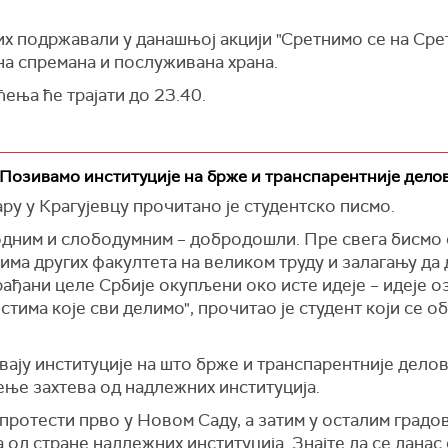
 их подржавали у данашњој акцији "Сретнимо се на Сре
ана спремана и послуживана храна.
ћења ће трајати до 23.40.
Позивамо институције на брже и транспарентније дело
у у Крагујевцу прочитано је студентско писмо.
бодним и слободумним – добродошли. Пре свега бисмо 
има других факултета на великом труду и залагању да 
грађани целе Србије окупљени око исте идеје – идеје 
тима које сви делимо", прочитао је студент који се о
вају институције на што брже и транспарентније делова
ње захтева од надлежних институција.
протести прво у Новом Саду, а затим у осталим градо
 од стране надлежних институција. Знајте да се данас 