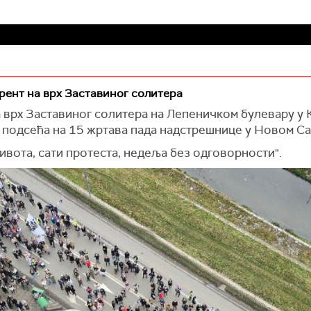
ент на врх Заставиног солитера
а врх Заставиног солитера на Лепеничком булевару у 
и подсећа на 15 жртава пада надстрешнице у Новом Са
ивота, сати протеста, недеља без одговорности".