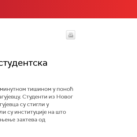
студентска
оминутном тишином у поноћ
гујевцу. Студенти из Новог
ујевца су стигли у
ли су институције на што
уњење захтева од