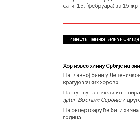
сати, 15. (фебруара) за 15 жрт
Извештај Невенке Ђелић и Силвије
Хор извео химну Србије на би
На главној бини у Лепеничком
крагујевачких хорова.
Наступ су започели интонир
igitur
,
Востани Сербије
и друг
На репертоару ће бити химна 
година.