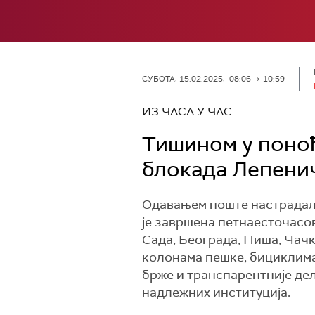
СУБОТА, 15.02.2025, 08:06 -> 10:59
ИЗ ЧАСА У ЧАС
Тишином у поноћ
блокада Лепенич
Одавањем поште настрадали
је завршена петнаесточасов
Сада, Београда, Ниша, Чачк
колонама пешке, бициклима,
брже и транспарентније дел
надлежних институција.