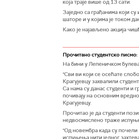
која траје више од 13 сати.
Заједно са грађанима који су
шаторе и у којима је током д
Како је најављено акција чиш
Прочитано студентско писмо: 
На бини у Лепеничком булевар
"Сви ви који се осећате сло
Крагујевцу захвалили студент
Са нама су данас студенти и 
почивају на основним вреднос
Крагујевцу.
Прочитао је да студенти пози
недвосмислено траже испуње
"Од новембра када су почели 
испуњења нити једног захтева