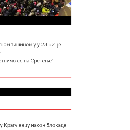
ом тишином у у 23.52. је
.
етнимо се на Сретење".
у Крагујевцу након блокаде