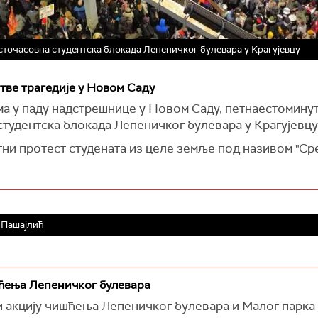
точасовна студентска блокада Лепеничког булевара у Крагујевцу
тве трагедије у Новом Саду
 у паду надстрешнице у Новом Саду, петнаестоминутн
тудентска блокада Лепеничког булевара у Крагујевцу
тни протест студената из целе земље под називом "Ср
 Пашајлић
шћења Лепеничког булевара
и акцију чишћења Лепеничког булевара и Малог парка 