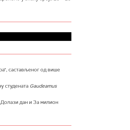
ра", састављеног од више
мну студената
Gaudeamus
 Долази дан и За милион