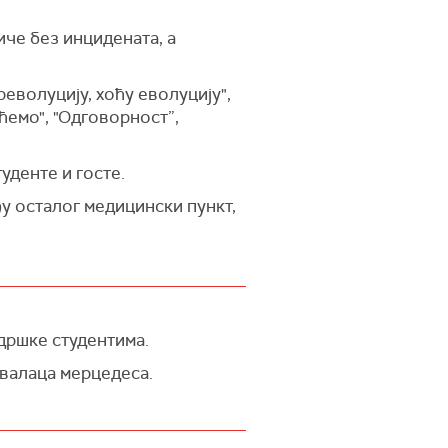
иче без инцидената, а
револуцију, хоћу еволуцију",
ићемо", "Одговорност”,
уденте и госте.
у осталог медицински пункт,
одршке студентима.
валаца мерцедеса.