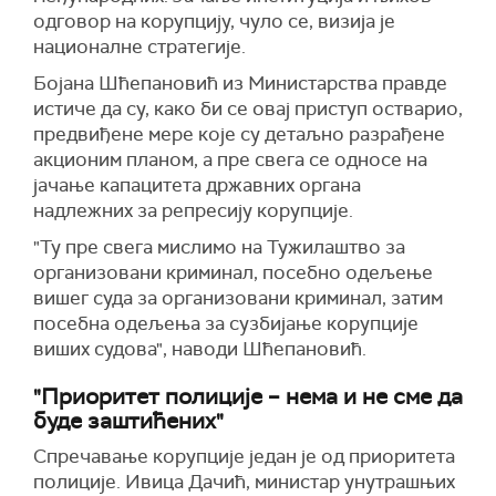
одговор на корупцију, чуло се, визија је
националне стратегије.
Бојана Шћепановић из Министарства правде
истиче да су, како би се овај приступ остварио,
предвиђене мере које су детаљно разрађене
акционим планом, а пре свега се односе на
јачање капацитета државних органа
надлежних за репресију корупције.
"Ту пре свега мислимо на Тужилаштво за
организовани криминал, посебно одељење
вишег суда за организовани криминал, затим
посебна одељења за сузбијање корупције
виших судова", наводи Шћепановић.
"Приоритет полиције – нема и не сме да
буде заштићених"
Спречавање корупције један је од приоритета
полиције. Ивица Дачић, министар унутрашњих