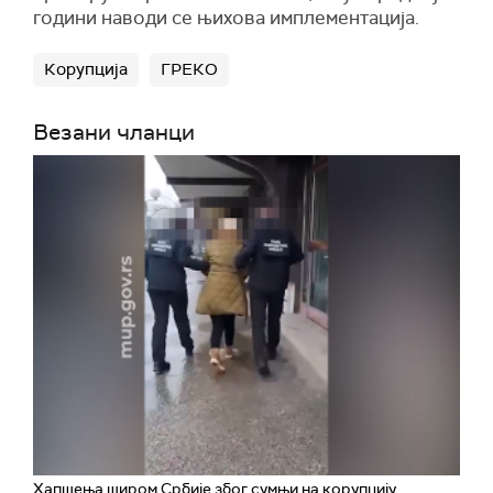
години наводи се њихова имплементација.
Корупција
ГРЕКО
Везани чланци
Хапшења широм Србије због сумњи на корупцију,