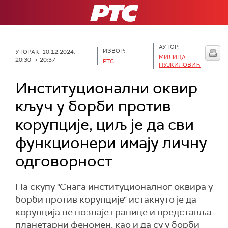
РТС
АУТОР:
ИЗВОР:
УТОРАК, 10.12.2024,
МИЛИЦА
20:30 -> 20:37
РТС
ПУЈКИЛОВИЋ
Институционални оквир
кључ у борби против
корупције, циљ је да сви
функционери имају личну
одговорност
На скупу "Снага институционалног оквира у
борби против корупције" истакнуто је да
корупција не познаје границе и представља
планетарни феномен, као и да су у борби