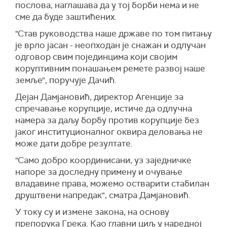
послова, наглашава да у тој борби нема и не
сме да буде заштићених.
"Став руководства наше државе по том питању
је врло јасан - неопходан је снажан и одлучан
одговор свим појединцима који својим
коруптивним понашањем ремете развој наше
земље", поручује Дачић.
Дејан Дамјановић, директор Агенције за
спречавање корупције, истиче да одлучна
намера за даљу борбу против корупције без
јаког институционалног оквира деловања не
може дати добре резултате.
"Само добро координисани, уз заједничке
напоре за доследну примену и очување
владавине права, можемо остварити стабилан
друштвени напредак", сматра Дамјановић.
У току су и измене закона, на основу
препорука Грека. Као главни циљ у наредној