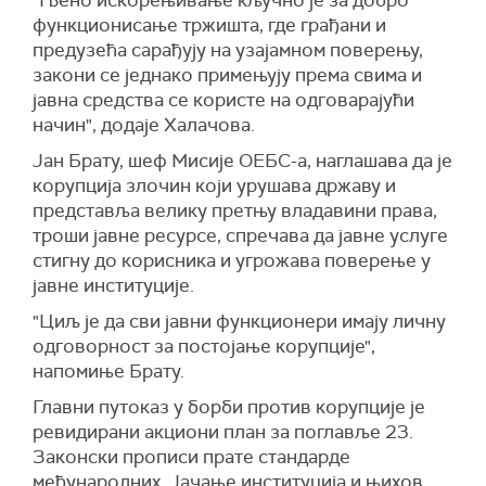
"Њено искорењивање кључно је за добро
функционисање тржишта, где грађани и
предузећа сарађују на узајамном поверењу,
закони се једнако примењују према свима и
јавна средства се користе на одговарајући
начин", додаје Халачова.
Јан Брату, шеф Мисије ОЕБС-а, наглашава да је
корупција злочин који урушава државу и
представља велику претњу владавини права,
троши јавне ресурсе, спречава да јавне услуге
стигну до корисника и угрожава поверење у
јавне институције.
"Циљ је да сви јавни функционери имају личну
одговорност за постојање корупције",
напомиње Брату.
Главни путоказ у борби против корупције је
ревидирани акциони план за поглавље 23.
Законски прописи прате стандарде
међународних. Јачање институција и њихов