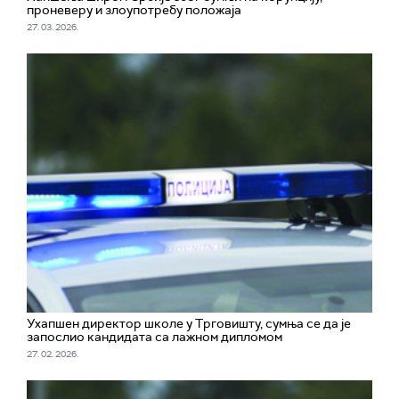
проневеру и злоупотребу положаја
27. 03. 2026.
Ухапшен директор школе у Трговишту, сумња се да је
запослио кандидата са лажном дипломом
27. 02. 2026.