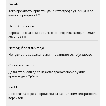
Da, ali...
Како преживети прва три дана катастрофе у Србији, и за
шта нас припрема ЕУ
Dvojnik mog oca
Вероватно свако од нас има свог двојника са којим дели и
сличну ДНК
Nemogućnost tusiranja
Не туширате се сваког дана – не стидите се, то је здраво
Cestitke za uspeh
Да ли сте знали да се најбоље грамофонске ручице
производе у Србији
Re: Eh...
Лесковачка спржа – производ са заштићеним географским
пореклом