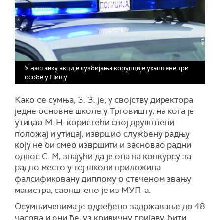
У наставку акције сузбијања корупције ухапшене три
особе у Нишу
Како се сумња, З. З. је, у својству директора
једне основне школе у Трговишту, на кога је
утицао М. Н. користећи свој друштвени
положај и утицај, извршио службену радњу
коју не би смео извршити и засновао радни
однос С. М, знајући да је она на конкурсу за
радно место у тој школи приложила
фалсификовану диплому о стеченом звању
магистра, саопштено је из МУП-а.
Осумњиченима је одређено задржавање до 48
часова и они ће, уз кривичну пријаву, бити