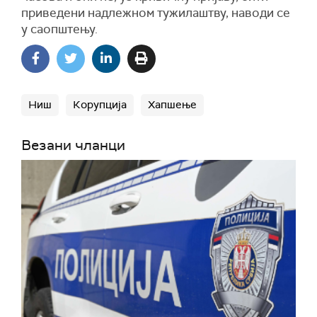
приведени надлежном тужилаштву, наводи се
у саопштењу.
Ниш
Корупција
Хапшење
Везани чланци