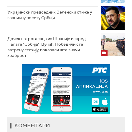
Украјински председник Зеленски стиже у
званичну посету Србији
Дочек ватрогасаца из Шпаније испред
Палате "Србија"; Вучић: Победили сте
ватрену стихију, показали шта значи
храброст
КОМЕНТАРИ