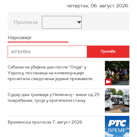
четвртак, 06. август 2026.
Прогноза
Најновије
Сећање на убијене дан после "Олује" у
Уздољу, посланица на комеморацији
прочитала сведочење једине преживеле
Судар два трамваја у Немачкој – више од 25
повређених, троје у критичном стању
Временска прогноза 7. август 2026.