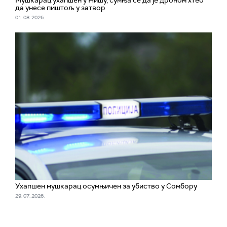
да унесе пиштољ у затвор
01. 08. 2026.
Ухапшен мушкарац осумњичен за убиство у Сомбору
29. 07. 2026.