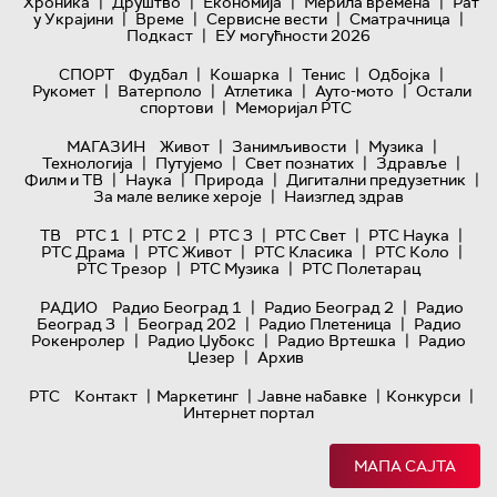
|
|
|
|
Хроника
Друштво
Економија
Мерила времена
Рат
|
|
|
|
у Украјини
Време
Сервисне вести
Сматрачница
|
Подкаст
ЕУ могућности 2026
|
|
|
|
СПОРТ
Фудбал
Кошарка
Тенис
Одбојка
|
|
|
|
Рукомет
Ватерполо
Атлетика
Ауто-мото
Остали
|
спортови
Меморијал РТС
|
|
|
МАГАЗИН
Живот
Занимљивости
Музика
|
|
|
|
Технологијa
Путујемо
Свет познатих
Здравље
|
|
|
|
Филм и ТВ
Наука
Природа
Дигитални предузетник
|
За мале велике хероје
Наизглед здрав
|
|
|
|
|
ТВ
РТС 1
РТС 2
РТС 3
РТС Свет
РТС Наука
|
|
|
|
РТС Драма
РТС Живот
РТС Класика
РТС Коло
|
|
РТС Трезор
РТС Музика
РТС Полетарац
|
|
РАДИО
Радио Београд 1
Радио Београд 2
Радио
|
|
|
Београд 3
Београд 202
Радио Плетеница
Радио
|
|
|
Рокенролер
Радио Џубокс
Радио Вртешка
Радио
|
Џезер
Архив
|
|
|
|
РТС
Контакт
Маркетинг
Јавне набавке
Конкурси
Интернет портал
МАПА САЈТА