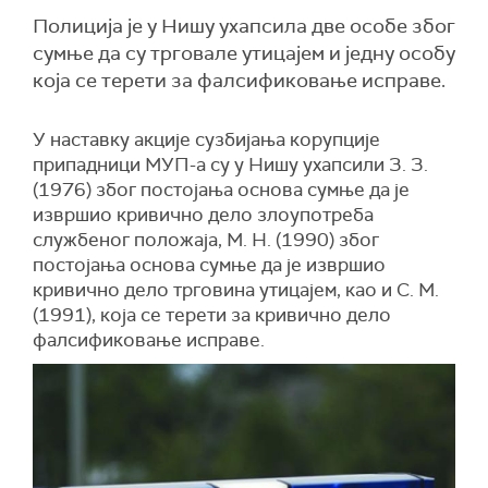
Полиција је у Нишу ухапсила две особе због
сумње да су трговале утицајем и једну особу
која се терети за фалсификовање исправе.
У наставку акције сузбијања корупције
припадници МУП-а су у Нишу ухапсили З. З.
(1976) због постојања основа сумње да је
извршио кривично дело злоупотреба
службеног положаја, М. Н. (1990) због
постојања основа сумње да је извршио
кривично дело трговина утицајем, као и С. М.
(1991), која се терети за кривично дело
фалсификовање исправе.