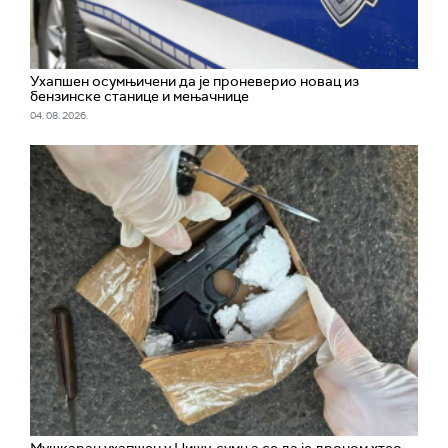
Ухапшен осумњичени да је проневерио новац из
бензинске станице и мењачнице
04. 08. 2026.
Мушкарац ухапшен у Нишу, сумња се да је дроном хтео