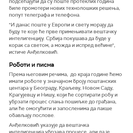
подсећајући да су поште протеклих година
биле промотери нових технолошких решења,
попут телеграфа и телефона.
"И данас поште у Европи и свету морају да
буду те које ће прве примењивати вештачку
интелигенцију. Србија покушава да буде у
корак са светом, а можда и испред већине",
истиче Анђелковић.
Роботи и писма
Према његовим речима, до краја године ћемо
имати роботе у значајном броју поштанских
центара у Београду, Краљеву, Новом Саду,
Крагујевцу и Нишу, који ће сортирати робу и
убрзати процес слања пошиљке до грађана,
али ће омогућити и запосленима да лакше
обављају послове.
Анђелковић указује да вештачка
интелигенција убрзава процесе, али да је