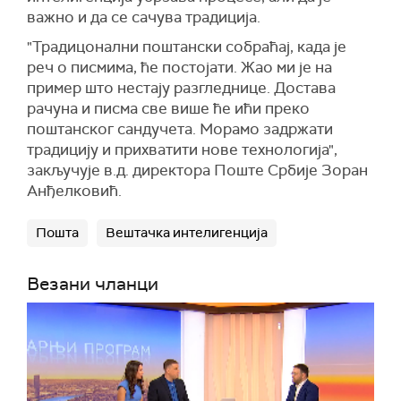
важно и да се сачува традиција.
"Традицонални поштански собраћај, када је
реч о писмима, ће постојати. Жао ми је на
пример што нестају разгледнице. Достава
рачуна и писма све више ће ићи преко
поштанског сандучета. Морамо задржати
традицију и прихватити нове технологија",
закључује в.д. директора Поште Србије Зоран
Анђелковић.
Пошта
Вештачка интелигенција
Везани чланци