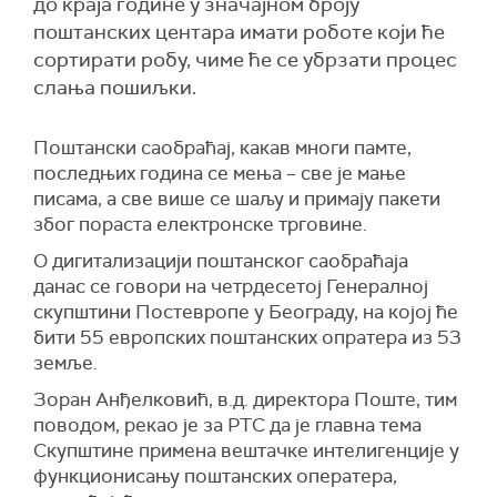
до краја године у значајном броју
поштанских центара имати роботе који ће
сортирати робу, чиме ће се убрзати процес
слања пошиљки.
Поштански саобраћај, какав многи памте,
последњих година се мења – све је мање
писама, а све више се шаљу и примају пакети
због пораста електронске трговине.
О дигитализацији поштанског саобраћаја
данас се говори на четрдесетој Генералној
скупштини Постевропе у Београду, на којој ће
бити 55 европских поштанских опратера из 53
земље.
Зоран Анђелковић, в.д. директора Поште, тим
поводом, рекао је за РТС да је главна тема
Скупштине примена вештачке интелигенције у
функционисању поштанских оператера,