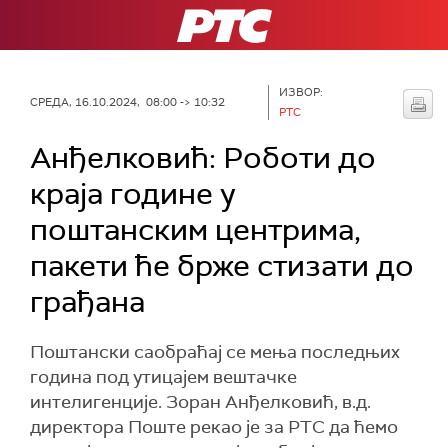
РТС
ИЗВОР:
СРЕДА, 16.10.2024, 08:00 -> 10:32
РТС
Анђелковић: Роботи до
краја године у
поштанским центрима,
пакети ће брже стизати до
грађана
Поштански саобраћај се мења последњих
година под утицајем вештачке
интелигенције. Зоран Анђелковић, в.д.
директора Поште рекао је за РТС да ћемо