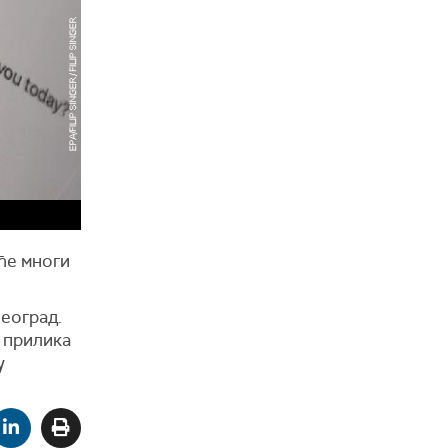
ће многи
Београд.
а прилика
у