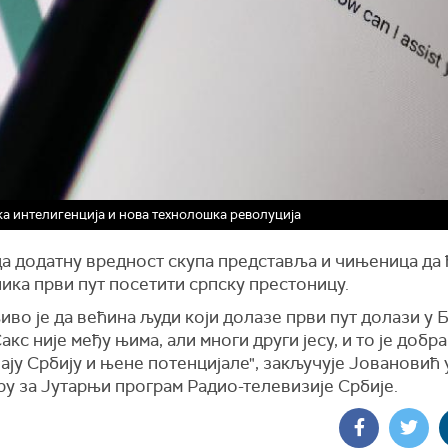
а интелигенција и нова технолошка револуција
да додатну вредност скупа представља и чињеница да 
ика први пут посетити српску престоницу.
во је да већина људи који долазе први пут долази у 
кс није међу њима, али многи други јесу, и то је добр
ају Србију и њене потенцијале", закључује Јовановић 
у за Јутарњи програм Радио-телевизије Србије.