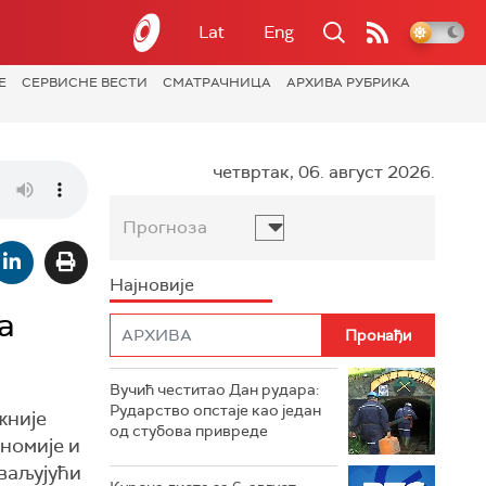
Lat
Eng
Е
СЕРВИСНЕ ВЕСТИ
СМАТРАЧНИЦА
АРХИВА РУБРИКА
четвртак, 06. август 2026.
Прогноза
Најновије
а
Вучић честитао Дан рудара:
Рударство опстаје као један
жније
од стубова привреде
номије и
хваљујући