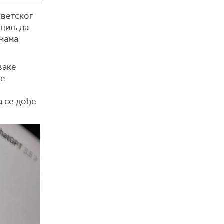
светског
 циљ да
емама
ваке
ке
а се дође