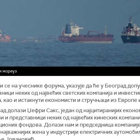
и мореуз
 се на учеснике форума, указује да ће у Београд доп
ници неких од највећих светских компанија и инвест
 као и истакнути економисти и стручњаци из Европе 
ад долази Џефри Сакс, један од најцитиранијих еконо
ли и представници неких од највећих кинеских компани
ционих фондова. Долази нам и председница компаниј
 најважнијих жена у индустрији електричних аутомобил
е Јовановић.