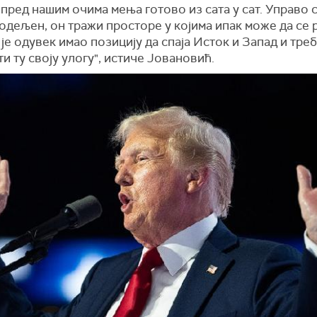
 пред нашим очима мења готово из сата у сат. Управо с
подељен, он тражи просторе у којима ипак може да се 
је одувек имао позицију да спаја Исток и Запад и треб
и ту своју улогу", истиче Јовановић.