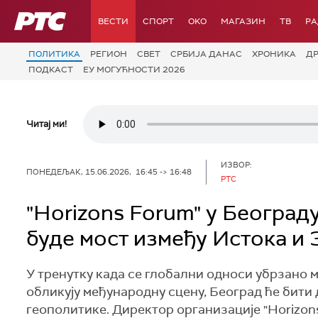
РТС
ВЕСТИ
СПОРТ
OKO
МАГАЗИН
ТВ
Р
ПОЛИТИКА
РЕГИОН
СВЕТ
СРБИЈА ДАНАС
ХРОНИКА
Д
ПОДКАСТ
ЕУ МОГУЋНОСТИ 2026
Читај ми!
ИЗВОР:
ПОНЕДЕЉАК, 15.06.2026, 16:45 -> 16:48
РТС
"Horizons Forum" у Београду
буде мост између Истока и 
У тренутку када се глобални односи убрзано м
обликују међународну сцену, Београд ће бити
геополитике. Директор организације "Horizons