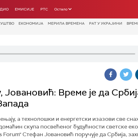
АДИО
ЕМИСИЈЕ
РТС
Остало
РУШТВО
ЕКОНОМИЈА
МЕРИЛА ВРЕМЕНА
РАТ У УКРАЈИНИ
ВРЕМ
, Јовановић: Време је да Србиј
Запада
ењају, а технолошки и енергетски изазови све сна
 домаћин скупа посвећеног будућности светске еко
 Forum" Стефан Јовановић поручује да Србија, за