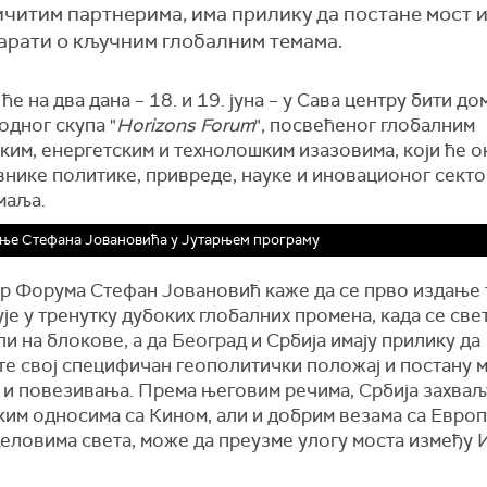
личитим партнерима, има прилику да постане мост 
варати о кључним глобалним темама.
ће на два дана – 18. и 19. јуна – у Сава центру бити д
одног скупа "
Horizons Forum
", посвећеног глобалним
ким, енергетским и технолошким изазовима, који ће о
внике политике, привреде, науке и иновационог секто
маља.
ње Стефана Јовановића у Јутарњем програму
р Форума Стефан Јовановић каже да се прво издање 
је у тренутку дубоких глобалних промена, када се све
и на блокове, а да Београд и Србија имају прилику да
те свој специфичан геополитички положај и постану 
а и повезивања. Према његовим речима, Србија захваљ
ким односима са Кином, али и добрим везама са Евро
еловима света, може да преузме улогу моста између 