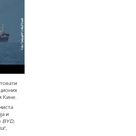
утовати
иционих
и Кине.
миста
ја и
е
BYD
,
а",