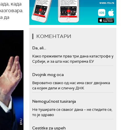
ада, када
разговара.
а да
КОМЕНТАРИ
Da, ali...
Како преживети прва три дана катастрофе у
Србији, и за шта нас припрема ЕУ
Dvojnik mog oca
Вероватно свако од нас има свог двојника
са којим дели и сличну ДНК
Nemogućnost tusiranja
Не туширате се сваког дана – не стидите се,
то је здраво
Cestitke za uspeh