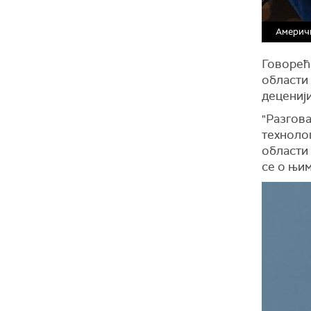
Америч
Говорећ
области 
деценији
"Разгова
технолог
области 
се о њим