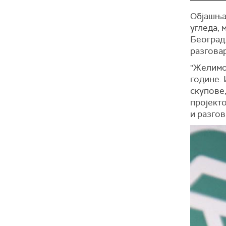
Објашња
угледа, 
Београд 
разговар
"Желимо 
године.
скупове,
пројекто
и разгов