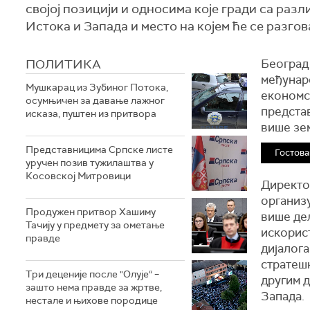
својој позицији и односима које гради са раз
Истока и Запада и место на којем ће се разго
ПОЛИТИКА
Београд 
међунар
Мушкарац из Зубиног Потока,
економс
осумњичен за давање лажног
предста
исказа, пуштен из притвора
више зе
Представницима Српске листе
Гостова
уручен позив тужилаштва у
Косовској Митровици
Директо
организу
Продужен притвор Хашиму
више дел
Тачију у предмету за ометање
искорис
правде
дијалог
стратеш
Три деценије после "Олује“ –
другим д
зашто нема правде за жртве,
Запада.
нестале и њихове породице