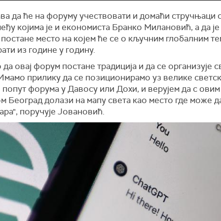
ва да ће на форуму учествовати и домаћи стручњаци 
међу којима је и економиста Бранко Милановић, а да је
постане место на којем ће се о кључним глобалним т
ати из године у годину.
да овај форум постане традиција и да се организује с
 Имамо прилику да се позиционирамо уз велике светс
 попут форума у Давосу или Дохи, и верујем да с овим
м Београд долази на мапу света као место где може д
ара", поручује Јовановић.