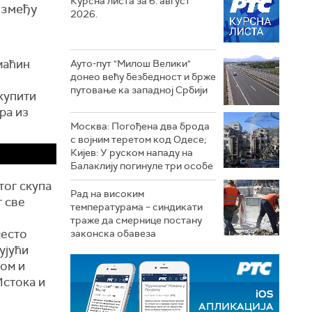
Курсна листа за 6. август
између
2026.
омаћин
Ауто-пут "Милош Велики"
донео већу безбедност и брже
путовање ка западној Србији
купити
ра из
Москва: Погођена два брода
с војним теретом код Одесе;
Кијев: У руском нападу на
Балаклију погинуле три особе
тог скупа
Рад на високим
т све
температурама – синдикати
траже да смернице постану
место
законска обавеза
ујући
пом и
Истока и