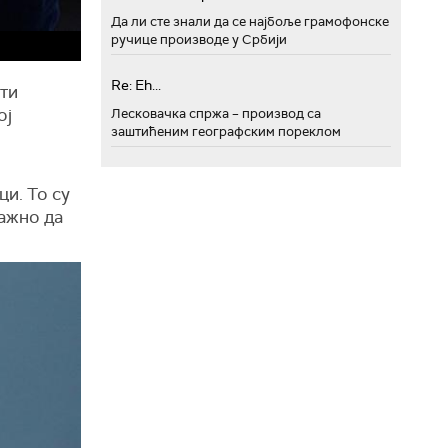
Да ли сте знали да се најбоље грамофонске
ручице производе у Србији
Re: Eh...
ити
ој
Лесковачка спржа – производ са
заштићеним географским пореклом
ци. То су
важно да