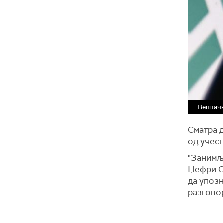
Вештачк
Сматра 
од учесн
"Занимљи
Џефри Са
да упозн
разговор