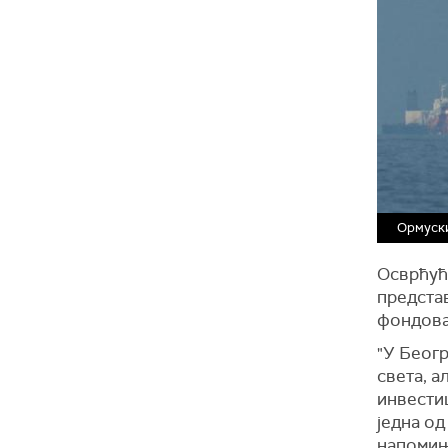
Ормуск
Осврћући
представ
фондова,
"У Беогр
света, а
инвести
једна од
напомињ