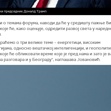
ки председник Доналд Трамп
и о темама форума, наводи да ће у средишту пажње б
које ће, како оцењује, одредити развој света у наредн
.
раћемо о три велике теме – енергетици, високим
ијама, односно вештачкој интелигенцији, и геополити
које ће обликовати време које је пред нама и зато је 
а разговара и у Београду", наглашава Јовановић.