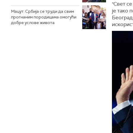
"Свет се
је тако 
Мацут: Србија се труди да свим
прогнаним породицама омогући
Београд 
добре услове живота
искорист