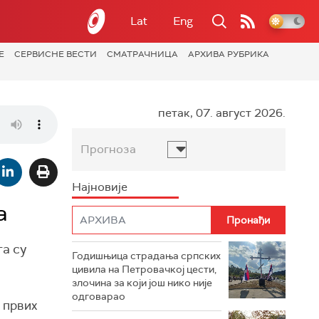
Lat
Eng
Е
СЕРВИСНЕ ВЕСТИ
СМАТРАЧНИЦА
АРХИВА РУБРИКА
петак, 07. август 2026.
Прогноза
Најновије
а
га су
Годишњица страдања српских
цивила на Петровачкој цести,
злочина за који још нико није
одговарао
 првих