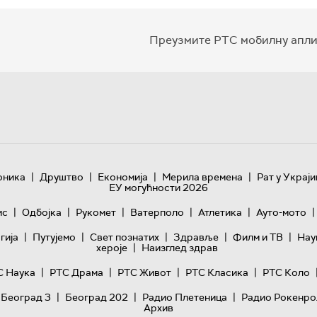
Преузмите РТС мобилну апли
|
|
|
|
оника
Друштво
Економија
Мерила времена
Рат у Украји
ЕУ могућности 2026
|
|
|
|
|
|
ис
Одбојка
Рукомет
Ватерполо
Атлетика
Ауто-мото
|
|
|
|
|
гијa
Путујемо
Свет познатих
Здравље
Филм и ТВ
Нау
|
хероје
Наизглед здрав
|
|
|
|
С Наука
РТС Драма
РТС Живот
РТС Класика
РТС Коло
|
|
|
 Београд 3
Београд 202
Радио Плетеница
Радио Рокенро
Архив