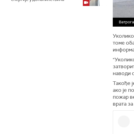
Ватрога
Уколико 
томе об
информац
"Уколико
затворит
наводи 
Такође ј
ако је п
пожар ве
врата за