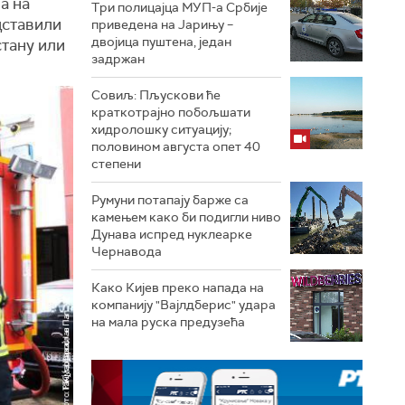
а на
Три полицајца МУП-а Србије
дставили
приведена на Јарињу –
двојица пуштена, један
стану или
задржан
Совиљ: Пљускови ће
краткотрајно побољшати
хидролошку ситуацију;
половином августа опет 40
степени
Румуни потапају барже са
камењем како би подигли ниво
Дунава испред нуклеарке
Чернавода
Како Кијев преко напада на
компанију "Вајлдберис" удара
на мала руска предузећа