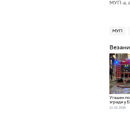
МУП-а, 
МУП
Везани
Угашен по
згради у 
21. 02. 2026.