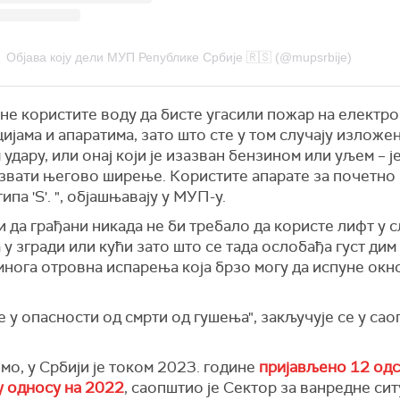
Објава коју дели МУП Републике Србије 🇷🇸 (@mupsrbije)
не користите воду да бисте угасили пожар на електро
ијама и апаратима, зато што сте у том случају изложе
 удару, или онај који је изазван бензином или уљем – ј
азвати његово ширење. Користите апарате за почетно
ипа 'S'. ", објашњавају у МУП-у.
 да грађани никада не би требало да користе лифт у с
у згради или кући зато што се тада ослобађа густ дим 
нога отровна испарења која брзо могу да испуне окн
е у опасности од смрти од гушења", закључује се у са
о, у Србији је током 2023. године
пријављено 12 од
у односу на 2022
, саопштио је Сектор за ванредне сит