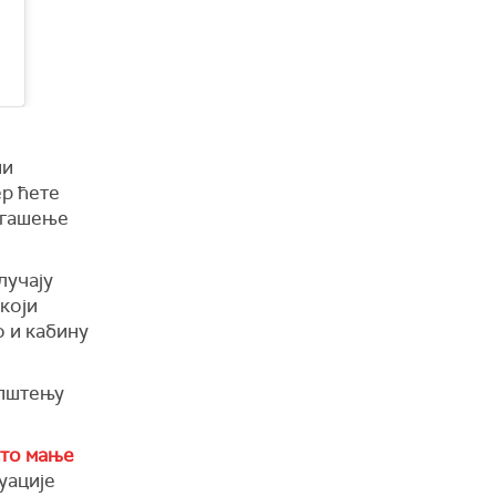
ни
ер ћете
 гашење
лучају
који
о и кабину
општењу
сто мање
уације