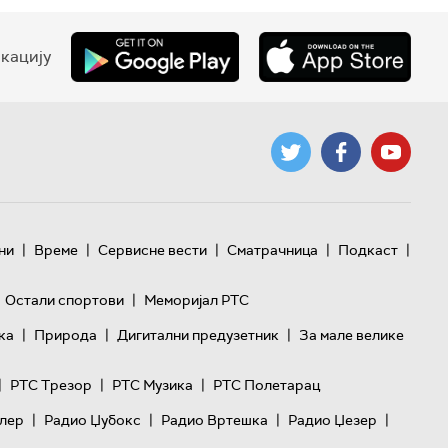
кацију
|
|
|
|
|
ни
Време
Сервисне вести
Сматрачница
Подкаст
|
Остали спортови
Меморијал РТС
|
|
|
ка
Природа
Дигитални предузетник
За мале велике
|
|
|
РТС Трезор
РТС Музика
РТС Полетарац
|
|
|
|
лер
Радио Џубокс
Радио Вртешка
Радио Џезер