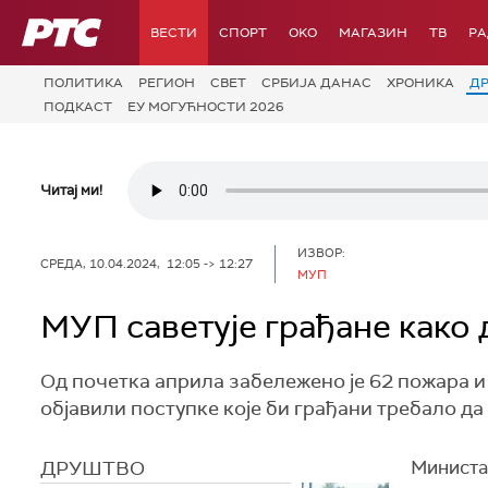
РТС
ВЕСТИ
СПОРТ
OKO
МАГАЗИН
ТВ
Р
ПОЛИТИКА
РЕГИОН
СВЕТ
СРБИЈА ДАНАС
ХРОНИКА
Д
ПОДКАСТ
ЕУ МОГУЋНОСТИ 2026
Читај ми!
ИЗВОР:
СРЕДА, 10.04.2024, 12:05 -> 12:27
МУП
МУП саветује грађане како 
Од почетка априла забележено је 62 пожара и 
објавили поступке које би грађани требало да
ДРУШТВО
Министа