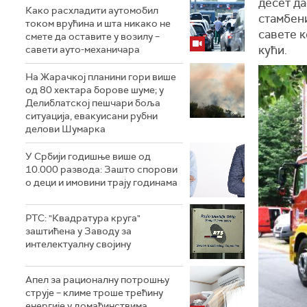
десет д
Како расхладити аутомобил
стамбен
током врућина и шта никако не
савете к
смете да оставите у возилу –
кући.
савети ауто-механичара
На Жарачкој планини гори више
од 80 хектара борове шуме; у
Делиблатској пешчари боља
ситуација, евакуисани рубни
делови Шумарка
У Србији годишње више од
10.000 развода: Зашто спорови
о деци и имовини трају годинама
РТС: "Квадратура круга"
заштићена у Заводу за
интелектуалну својину
Апел за рационалну потрошњу
струје – климе троше трећину
енергије у домаћинствима