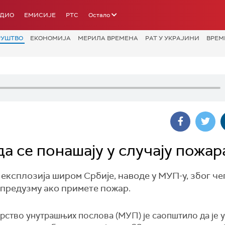
АДИО
ЕМИСИЈЕ
РТС
Остало
РУШТВО
ЕКОНОМИЈА
МЕРИЛА ВРЕМЕНА
РАТ У УКРАЈИНИ
ВРЕМ
да се понашају у случају пожар
експлозија широм Србије, наводе у МУП-у, због че
 предузму ако примете пожар.
рство унутрашњих послова (МУП) је саопштило да је у