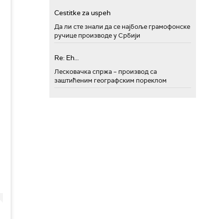
Cestitke za uspeh
Да ли сте знали да се најбоље грамофонске
ручице производе у Србији
Re: Eh...
Лесковачка спржа – производ са
заштићеним географским пореклом