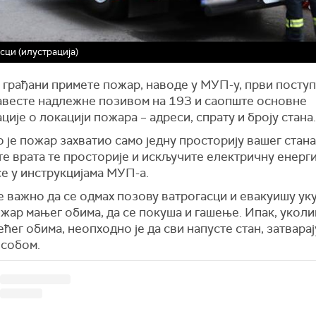
сци (илустрација)
грађани примете пожар, наводе у МУП-у, први поступа
авесте надлежне позивом на 193 и саопште основне
ије о локацији пожара – адреси, спрату и броју стана
 је пожар захватио само једну просторију вашег стана
е врата те просторије и искључите електричну енергиј
се у инструкцијама МУП-а.
е важно да се одмах позову ватрогасци и евакуишу уку
ожар мањег обима, да се покуша и гашење. Ипак, уколи
ћег обима, неопходно је да сви напусте стан, затварај
 собом.