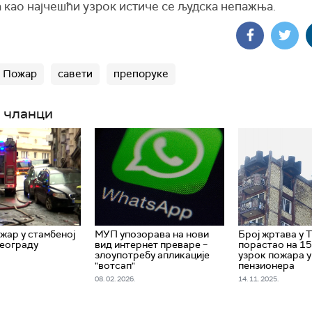
а као најчешћи узрок истиче се људска непажња.
Пожар
савети
препоруке
 чланци
жар у стамбеној
МУП упозорава на нови
Број жртава у 
Београду
вид интернет преваре –
порастао на 15
злоупотребу апликације
узрок пожара 
"вотсап"
пензионера
08. 02. 2026.
14. 11. 2025.