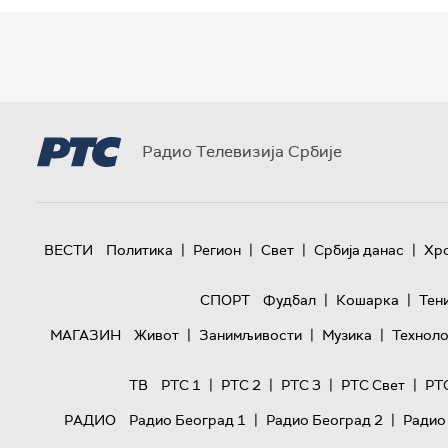
Радио Телевизија Србије
|
|
|
|
ВЕСТИ
Политика
Регион
Свет
Србија данас
Хр
|
|
СПОРТ
Фудбал
Кошарка
Тен
|
|
|
МАГАЗИН
Живот
Занимљивости
Музика
Техноло
|
|
|
|
ТВ
РТС 1
РТС 2
РТС 3
РТС Свет
РТ
|
|
РАДИО
Радио Београд 1
Радио Београд 2
Радио