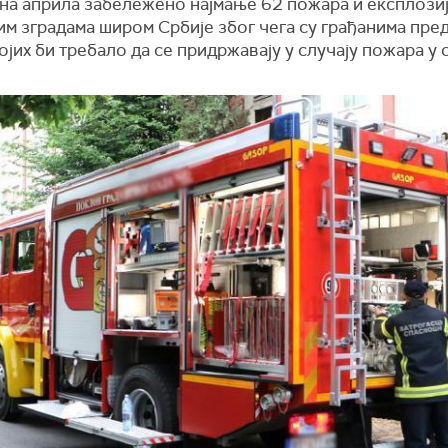
ана априла забележено најмање 62 пожара и експлозиј
им зградама широм Србије због чега су грађанима пре
ојих би требало да се придржавају у случају пожара у 