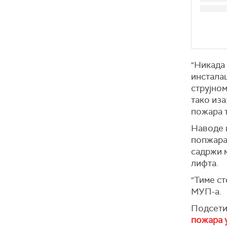
"Никада 
инсталац
струјном
тако из
пожара т
Наводе и
попжара 
садржи м
лифта.
"Тиме ст
МУП-а.
Подсетим
пожара 