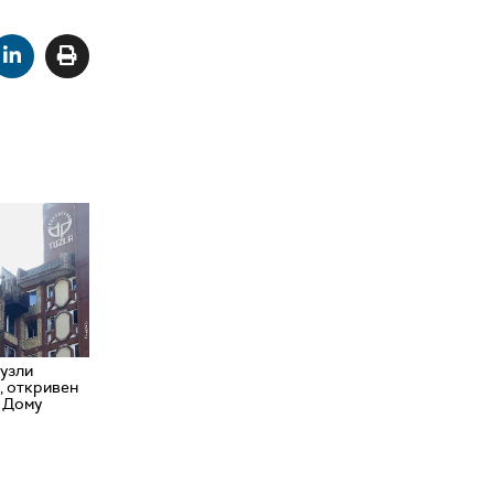
Тузли
, откривен
у Дому