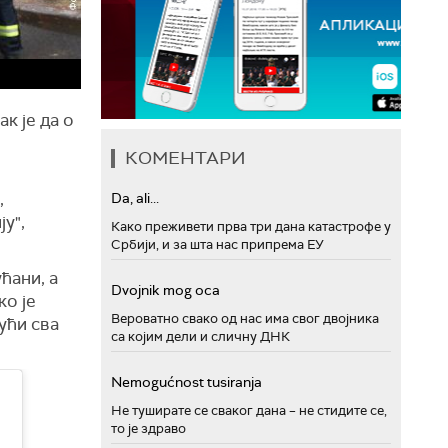
к је да о
КОМЕНТАРИ
.
,
Da, ali...
у",
Како преживети прва три дана катастрофе у
Србији, и за шта нас припрема ЕУ
ћани, а
Dvojnik mog oca
ко је
Вероватно свако од нас има свог двојника
ући сва
са којим дели и сличну ДНК
Nemogućnost tusiranja
Не туширате се сваког дана – не стидите се,
то је здраво