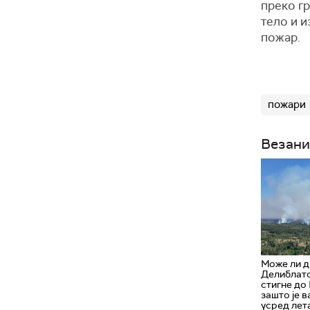
преко гр
тело и и
пожар.
пожари
Везани
Може ли д
Делиблатс
стигне до
зашто је в
усред лет