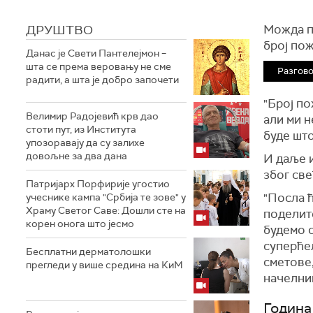
ДРУШТВО
Можда пр
број по
Данас је Свети Пантелејмон –
шта се према веровању не сме
Разгов
радити, а шта је добро започети
"Број по
Велимир Радојевић крв дао
али ми н
стоти пут, из Института
буде што
упозоравају да су залихе
довољне за два дана
И даље 
због св
Патријарх Порфирије угостио
"Посла ћ
учеснике кампа "Србија те зове" у
Храму Светог Саве: Дошли сте на
поделит
корен онога што јесмо
будемо 
суперћел
Бесплатни дерматолошки
сметове,
прегледи у више средина на КиМ
начелни
Година