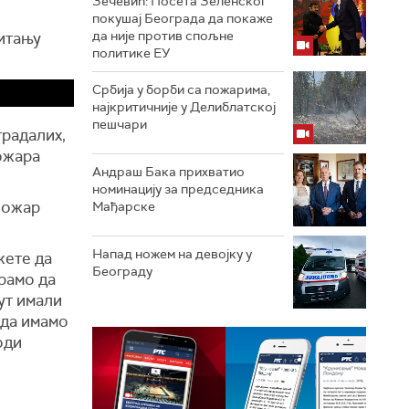
Зечевић: Посета Зеленског
покушај Београда да покаже
да није против спољне
питању
политике ЕУ
Србија у борби са пожарима,
најкритичније у Делиблатској
пешчари
традалих,
пожара
Андраш Бака прихватио
номинацију за председника
пожар
Мађарске
Напад ножем на девојку у
жете да
Београду
рамо да
ут имали
 да имамо
оди