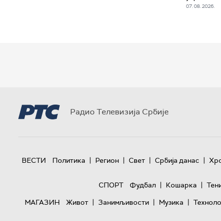
07. 08. 2026.
Радио Телевизија Србије
|
|
|
|
ВЕСТИ
Политика
Регион
Свет
Србија данас
Хр
|
|
СПОРТ
Фудбал
Кошарка
Тен
|
|
|
МАГАЗИН
Живот
Занимљивости
Музика
Техноло