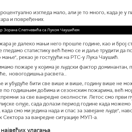
оцентуално изгледа мало, али је то много, када је у 
жара и повређених.
ор Зорана Слепчевића са Луком Чаушићем
жара је далеко мањи него прошле године, као и број с
е гледамо статистику већ ћемо се и даље трудити да 
 мање", рекао је гостујући на РТС-у Лука Чаушић.
имамо пожаре у којима је људски фактор доминантан, 
еће, новогодишња расвета…
е и убудуће бити све више и више, годину више не мо
е по годишњим добима и сезонским пожарима, већ мо
спремни за све ванредне околности. Летос смо први п
ијске олује, сада долази период године када можемо
 када смо ми једина нада и спас за завејане људе", нав
к Сектора за ванредне ситуације МУП-а.
 највећих улагања