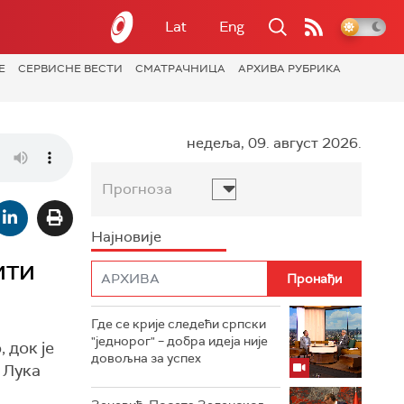
Lat
Eng
Е
СЕРВИСНЕ ВЕСТИ
СМАТРАЧНИЦА
АРХИВА РУБРИКА
недеља, 09. август 2026.
Прогноза
Најновије
ити
Где се крије следећи српски
"једнорог" – добра идеја није
 док је
довољна за успех
 Лука