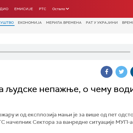
АДИО
ЕМИСИЈЕ
РТС
Остало
РУШТВО
ЕКОНОМИЈА
МЕРИЛА ВРЕМЕНА
РАТ У УКРАЈИНИ
ВРЕМ
 људске непажње, о чему вод
жару и од експлозија мањи је за више од пет одсто,
РТС начелник Сектора за ванредне ситуације МУП-а