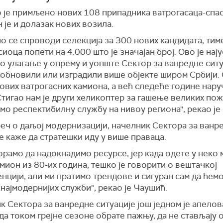
 је примљено нових 108 припадника ватрогасаца-спас
 је и долазак нових возила.
о се спроводи селекција за 300 нових кандидата, тим
сиоца попети на 4.000 што је значајан број. Ово је нај
о улагање у опрему и уопште Сектор за ванредне ситу
 обновили или изградили више објекте широм Србији.
нових ватрогасних камиона, а већ следеће године нар
Стигао нам је други хеликоптер за гашење великих пож
мо респектибилну службу на нивоу региона", рекао је
реч о даљој модернизацији, начелник Сектора за ванр
е каже да стратешки иду у више праваца.
рамо да надокнадимо ресурсе, јер када одете у неко 
мион из 80-их година, тешко је говорити о вештачкој
нцији, али ми пратимо трендове и сигуран сам да ћем
 најмодернијих служби", рекао је Чаушић.
 Сектора за ванредне ситуације још једном је апелов
да током грејне сезоне обрате пажњу, да не стављају 