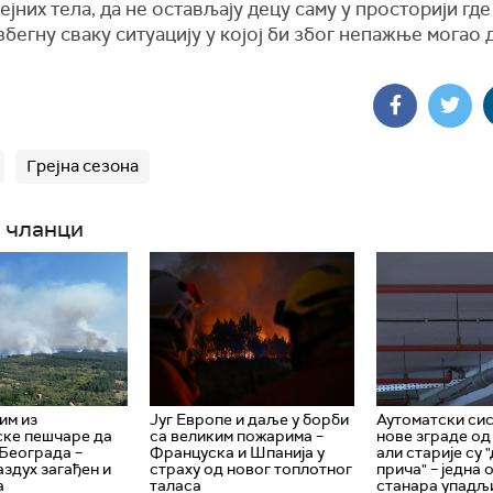
ејних тела, да не остављају децу саму у просторији где 
збегну сваку ситуацију у којој би због непажње могао 
Грејна сезона
 чланци
им из
Југ Европе и даље у борби
Аутоматски си
ке пешчаре да
са великим пожарима –
нове зграде од
 Београда –
Француска и Шпанија у
али старије су 
аздух загађен и
страху од новог топлотног
прича" – једна 
а
таласа
станара упадљи