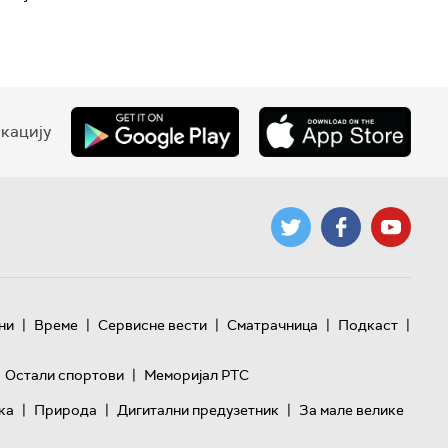
кацију
|
|
|
|
|
ни
Време
Сервисне вести
Сматрачница
Подкаст
|
Остали спортови
Меморијал РТС
|
|
|
ка
Природа
Дигитални предузетник
За мале велике