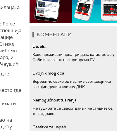
илаца, а
е ће се
успешнија
КОМЕНТАРИ
ације.
 Стиже
Da, ali...
учићемо
Како преживети прва три дана катастрофе у
ара, и
Србији, и за шта нас припрема ЕУ
 Чаушић.
едне
Dvojnik mog oca
Вероватно свако од нас има свог двојника
са којим дели и сличну ДНК
место где
Nemogućnost tusiranja
о имати
Не туширате се сваког дана – не стидите се,
то је здраво
ао на
одећу
Cestitke za uspeh