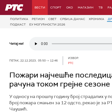
РТС
ВЕСТИ
СПОРТ
OKO
МАГАЗИН
ТВ
Р
ПОЛИТИКА
РЕГИОН
СВЕТ
СРБИЈА ДАНАС
ХРОНИКА
Д
ПОДКАСТ
ЕУ МОГУЋНОСТИ 2026
Читај ми!
ИЗВОР:
ПЕТАК, 22.12.2023, 05:50 -> 12:46
РТС
Пожари најчешће последица
рачуна током грејне сезоне
У односу на прошлу годину број страдалих у по
број пожара смањен за 12 одсто, рекао је за 
Чаушић.