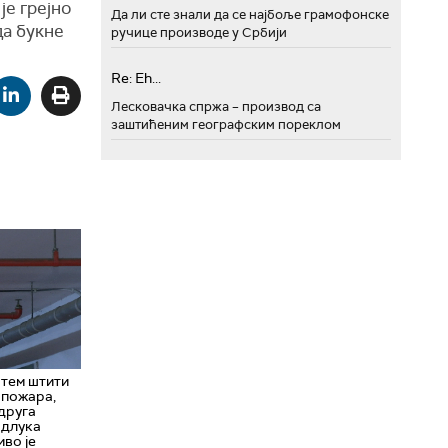
је грејно
Да ли сте знали да се најбоље грамофонске
да букне
ручице производе у Србији
Re: Eh...
Лесковачка спржа – производ са
заштићеним географским пореклом
стем штити
 пожара,
"друга
одлука
во је