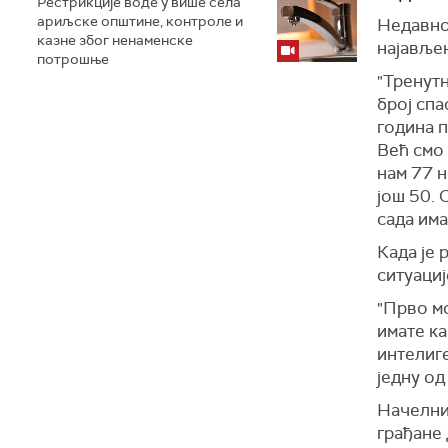
Рестрикције воде у више села
ариљске општине, контроле и
Недавно
казне због ненаменске
најављен
потрошње
"Тренутн
број спа
година п
Већ смо
нам 77 
још 50. 
сада има
Када је 
ситуациј
"Прво мо
имате ка
интелиге
једну од
Начелник
грађане 