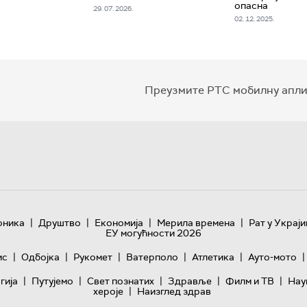
опасна
29. 07. 2026.
02. 12. 2025.
Преузмите РТС мобилну апли
|
|
|
|
оника
Друштво
Економија
Мерила времена
Рат у Украји
ЕУ могућности 2026
|
|
|
|
|
|
ис
Одбојка
Рукомет
Ватерполо
Атлетика
Ауто-мото
|
|
|
|
|
гијa
Путујемо
Свет познатих
Здравље
Филм и ТВ
Нау
|
хероје
Наизглед здрав