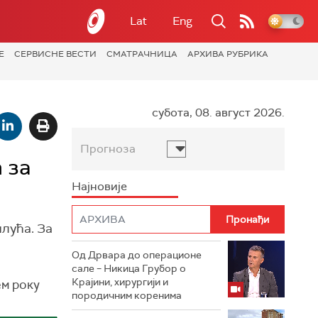
Lat
Eng
Е
СЕРВИСНЕ ВЕСТИ
СМАТРАЧНИЦА
АРХИВА РУБРИКА
субота, 08. август 2026.
Прогноза
 за
Најновије
лућа. За
Од Дрвара до операционе
сале – Никица Грубор о
Крајини, хирургији и
ем року
породичним коренима