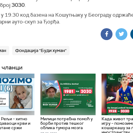
 број
3030
.
 у 19.30 код базена на Кошутњаку у Београду одржаће
рни ауто-скуп за Ђорђа.
ман
Фондација "Буди хуман"
 чланци
Рељи – хитно
Милици потребна помоћ у
Када живот тр
даваоци крви и
борби против тешког
игру – помозим
штане сржи
облика тумора мозга
кошаркашу за 
иностранству