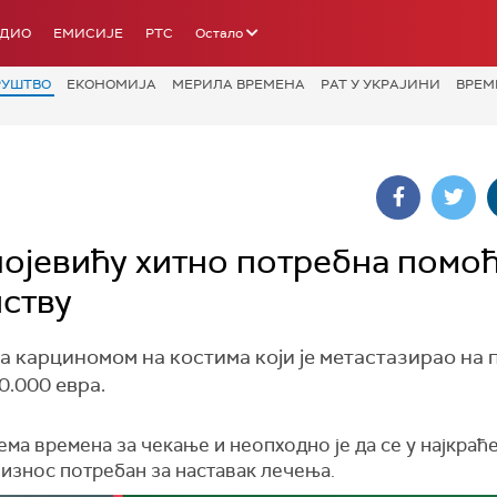
АДИО
ЕМИСИЈЕ
РТС
Остало
РУШТВО
ЕКОНОМИЈА
МЕРИЛА ВРЕМЕНА
РАТ У УКРАЈИНИ
ВРЕМ
јевићу хитно потребна помоћ
нству
карциномом на костима који је метастазирао на п
0.000 евра.
ма времена за чекање и неопходно је да се у најкраћ
 износ потребан за наставак лечења.