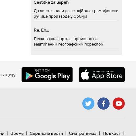
Cestitke za uspeh
Да ли сте знали да се најбоље грамофонске
ручице производе у Србији
Re: Eh...
Лесковачка спржа – производ са
заштићеним географским пореклом
кацију
|
|
|
|
|
ни
Време
Сервисне вести
Сматрачница
Подкаст