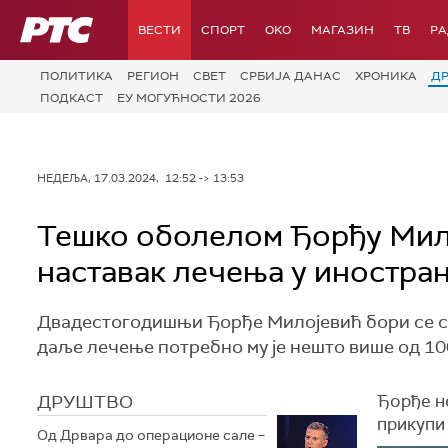
РТС
ВЕСТИ
СПОРТ
OKO
МАГАЗИН
ТВ
Р
ПОЛИТИКА
РЕГИОН
СВЕТ
СРБИЈА ДАНАС
ХРОНИКА
Д
ПОДКАСТ
ЕУ МОГУЋНОСТИ 2026
НЕДЕЉА, 17.03.2024, 12:52 -> 13:53
Тешко оболелом Ђорђу Мило
наставак лечења у иностра
Двадестогодишњи Ђорђе Милојевић бори се са 
даље лечење потребно му је нешто више од 10
ДРУШТВО
Ђорђе не
прикупи
Од Дрвара до операционе сале –