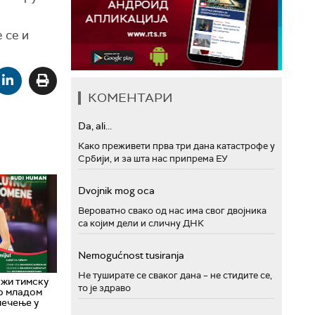
 се и
КОМЕНТАРИ
Da, ali...
Како преживети прва три дана катастрофе у
Србији, и за шта нас припрема ЕУ
Dvojnik mog oca
Вероватно свако од нас има свог двојника
са којим дели и сличну ДНК
Nemogućnost tusiranja
Не туширате се сваког дана – не стидите се,
ажи тимску
то је здраво
о младом
лечење у