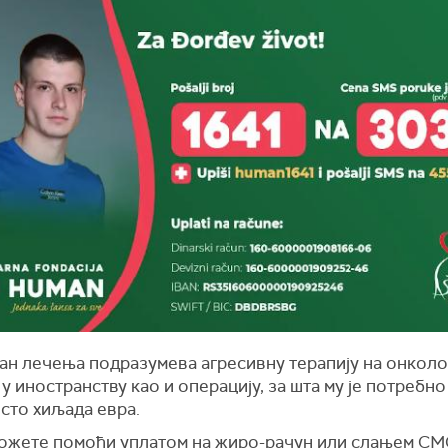
ан лечења подразумева агресивну терапију на онкол
у иностранству као и операцију, за шта му је потребн
сто хиљада евра.
ожете помоћи уплатом на жиро-рачун или слањем СМ