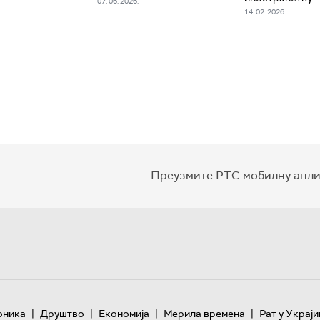
07. 06. 2026.
14. 02. 2026.
Преузмите РТС мобилну апли
|
|
|
|
оника
Друштво
Економија
Мерила времена
Рат у Украји