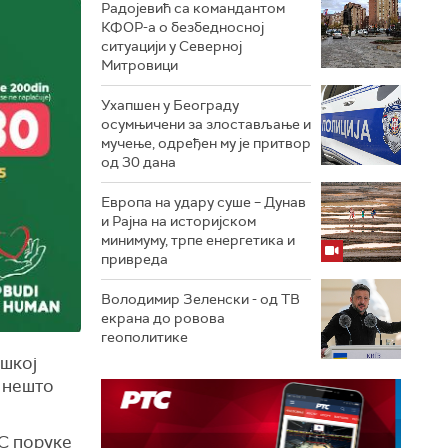
Радојевић са командантом
КФОР-а о безбедносној
ситуацији у Северној
Митровици
Ухапшен у Београду
осумњичени за злостављање и
мучење, одређен му је притвор
од 30 дана
Европа на удару суше – Дунав
и Рајна на историјском
минимуму, трпе енергетика и
привреда
Володимир Зеленски - од ТВ
екрана до ровова
геополитике
ошкој
о нешто
С поруке