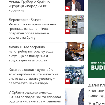
Никица Грубор о Крајини,
хирургији и породичним
коренима
Директорка "Батута":
Регистровани први случајеви
грознице западног Нила,
потребан опрез али нема
разлога за бригу
Дачић: Штаб забранио
непотребну потрошњу воде,
ситуација са пожарима и
водостајем нешто боља
Како расхладити аутомобил
током врућина и шта никако не
смете да оставите у возилу –
савети ауто-механичара
Даљи пл
клиници 
У Србији годишње више од
више од 
10.000 развода: Зашто спорови
о деци и имовини трају годинама
Ђорђу м