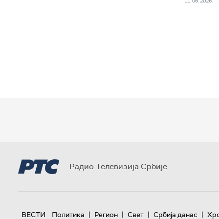
11. 06. 2026.
Радио Телевизија Србије
|
|
|
|
ВЕСТИ
Политика
Регион
Свет
Србија данас
Хр