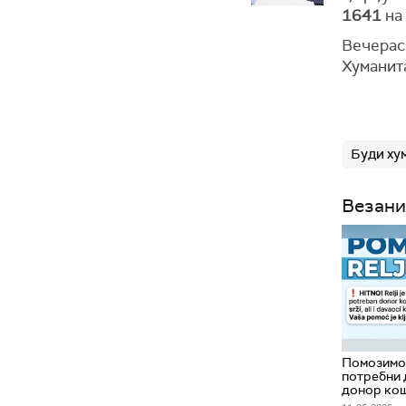
1641
на
Вечерас
Хуманита
Буди ху
Везани
Помозимо 
потребни 
донор ко