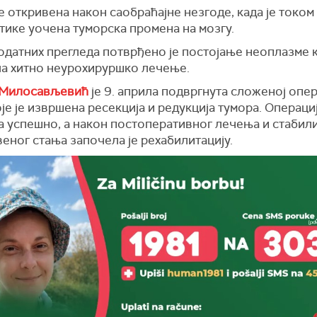
е откривена након саобраћајне незгоде, када је током
тике уочена туморска промена на мозгу.
датних прегледа потврђено је постојање неоплазме к
ла хитно неурохируршко лечење.
 Милосављевић
је 9. априла подвргнута сложеној опе
је је извршена ресекција и редукција тумора. Операциј
а успешно, а након постоперативног лечења и стабил
еног стања започела је рехабилитацију.