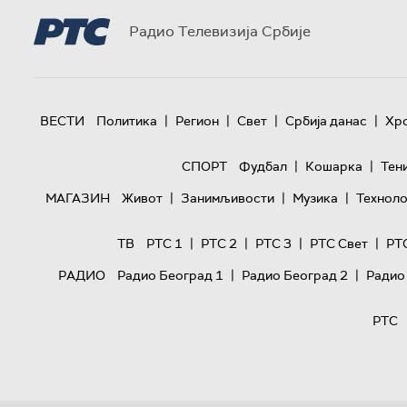
Радио Телевизија Србије
|
|
|
|
ВЕСТИ
Политика
Регион
Свет
Србија данас
Хр
|
|
СПОРТ
Фудбал
Кошарка
Тен
|
|
|
МАГАЗИН
Живот
Занимљивости
Музика
Техноло
|
|
|
|
ТВ
РТС 1
РТС 2
РТС 3
РТС Свет
РТ
|
|
РАДИО
Радио Београд 1
Радио Београд 2
Радио
РТС