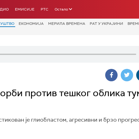
АДИО
ЕМИСИЈЕ
РТС
Остало
РУШТВО
ЕКОНОМИЈА
МЕРИЛА ВРЕМЕНА
РАТ У УКРАЈИНИ
ВРЕМ
орби против тешког облика т
икован је глиобластом, агресивни и брзо прогре