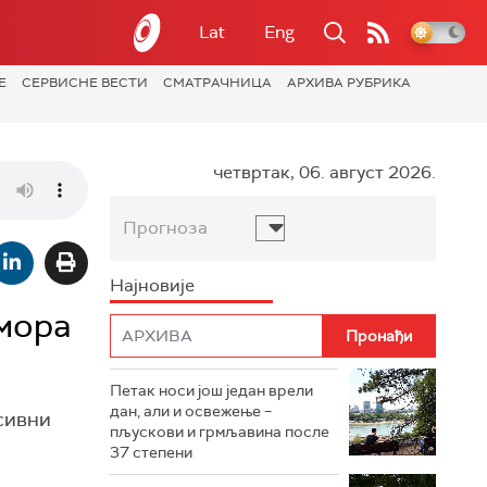
Lat
Eng
Е
СЕРВИСНЕ ВЕСТИ
СМАТРАЧНИЦА
АРХИВА РУБРИКА
четвртак, 06. август 2026.
Прогноза
Најновије
умора
Петак носи још један врели
дан, али и освежење –
сивни
пљускови и грмљавина после
37 степени