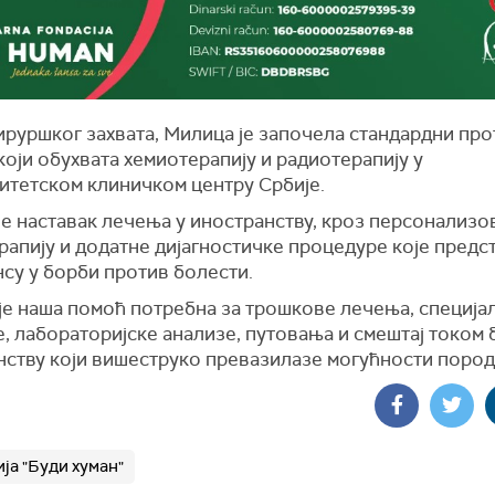
ируршког захвата, Милица је започела стандардни пр
оји обухвата хемиотерапију и радиотерапију у
итетском клиничком центру Србије.
је наставак лечења у иностранству, кроз персонализо
апију и додатне дијагностичке процедуре које предс
су у борби против болести.
је наша помоћ потребна за трошкове лечења, специја
, лабораторијске анализе, путовања и смештај током 
нству који вишеструко превазилазе могућности пород
ја "Буди хуман"