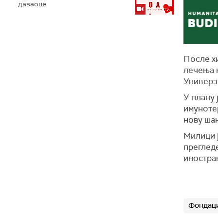
даваоце
После х
лечења к
Универз
У плану 
имунотер
нову шан
Милици 
прегледе
иностра
Фондаци