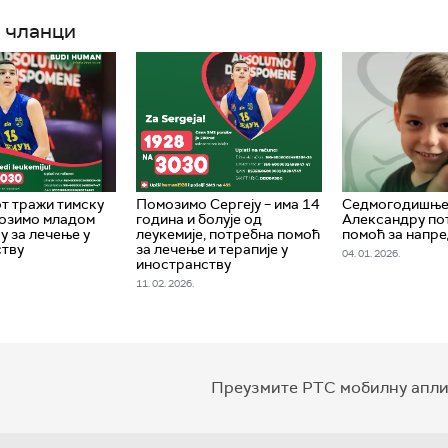
 чланци
т тражи тимску
Помозимо Сергеју – има 14
Седмогодишњ
мозимо младом
година и болује од
Александру по
 за лечење у
леукемије, потребна помоћ
помоћ за напр
ству
за лечење и терапије у
04. 01. 2026.
иностранству
11. 02. 2026.
Преузмите РТС мобилну апли