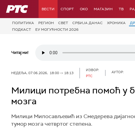
РТС
ВЕСТИ
СПОРТ
OKO
МАГАЗИН
ТВ
Р
ПОЛИТИКА
РЕГИОН
СВЕТ
СРБИЈА ДАНАС
ХРОНИКА
Д
ПОДКАСТ
ЕУ МОГУЋНОСТИ 2026
Читај ми!
ИЗВОР:
АУТОР:
НЕДЕЉА, 07.06.2026, 18:00 -> 18:13
РТС
Милици потребна помоћ у б
мозга
Милици Милосављевић из Смедерева дијагност
тумор мозга четвртог степена.