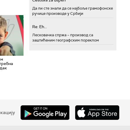
Cestitke za uspeh
Да ли сте знали да се најбоље грамофонске
ручице производе у Србији
Re: Eh...
Лесковачка спржа – производ са
заштићеним географским пореклом
ем
требна
едак
кацију