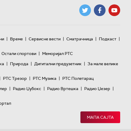
|
|
|
|
|
ни
Време
Сервисне вести
Сматрачница
Подкаст
|
Остали спортови
Меморијал РТС
|
|
|
ка
Природа
Дигитални предузетник
За мале велике
|
|
|
РТС Трезор
РТС Музика
РТС Полетарац
|
|
|
|
лер
Радио Џубокс
Радио Вртешка
Радио Џезер
ортал
МАПА САЈТА