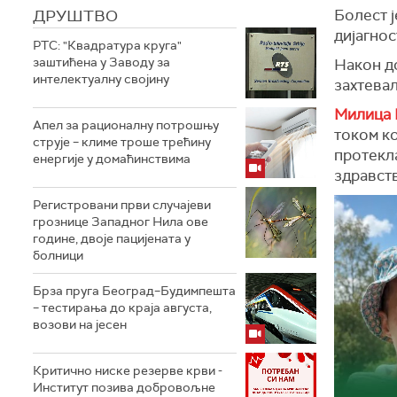
ДРУШТВО
Болест ј
дијагнос
РТС: "Квадратура круга"
заштићена у Заводу за
Након до
интелектуалну својину
захтева
Милица
Апел за рационалну потрошњу
током ко
струје – климе троше трећину
протекл
енергије у домаћинствима
здравств
Регистровани први случајеви
грознице Западног Нила ове
године, двоје пацијената у
болници
Брза пруга Београд–Будимпешта
– тестирања до краја августа,
возови на јесен
Критично ниске резерве крви -
Институт позива добровољне