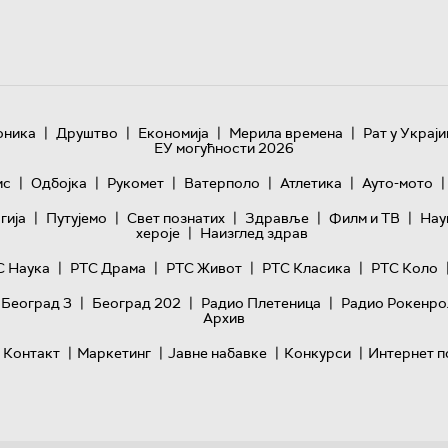
|
|
|
|
оника
Друштво
Економија
Мерила времена
Рат у Украји
ЕУ могућности 2026
|
|
|
|
|
|
ис
Одбојка
Рукомет
Ватерполо
Атлетика
Ауто-мото
|
|
|
|
|
гијa
Путујемо
Свет познатих
Здравље
Филм и ТВ
Нау
|
хероје
Наизглед здрав
|
|
|
|
С Наука
РТС Драма
РТС Живот
РТС Класика
РТС Коло
|
|
|
 Београд 3
Београд 202
Радио Плетеница
Радио Рокенро
Архив
|
|
|
|
Контакт
Маркетинг
Јавне набавке
Конкурси
Интернет п