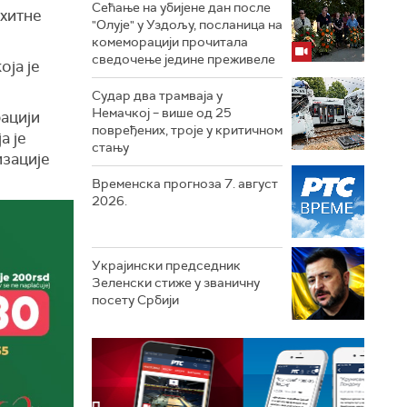
Сећање на убијене дан после
 хитне
"Олује" у Уздољу, посланица на
комеморацији прочитала
сведочење једине преживеле
оја је
Судар два трамваја у
Немачкој – више од 25
рацији
повређених, троје у критичном
а је
стању
изације
Временска прогноза 7. август
2026.
Украјински председник
Зеленски стиже у званичну
посету Србији