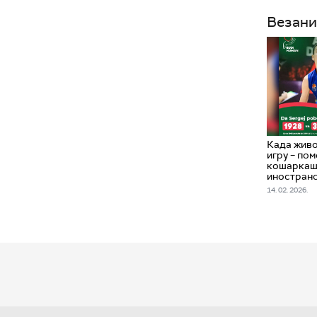
Везани
Када живо
игру – по
кошаркашу
иностран
14. 02. 2026.