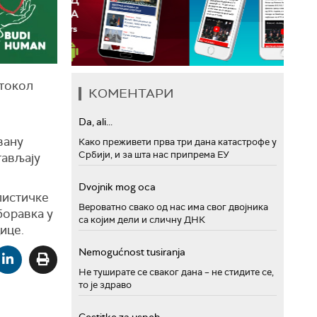
отокол
КОМЕНТАРИ
Da, ali...
вану
Како преживети прва три дана катастрофе у
Србији, и за шта нас припрема ЕУ
тављају
Dvojnik mog oca
листичке
Вероватно свако од нас има свог двојника
боравка у
са којим дели и сличну ДНК
ице.
Nemogućnost tusiranja
Не туширате се сваког дана – не стидите се,
то је здраво