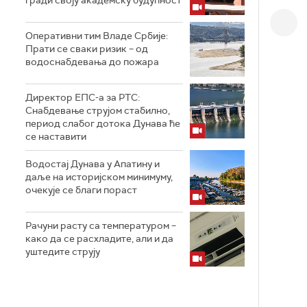
гради своју академску будућност
Оперативни тим Владе Србије:
Прати се сваки ризик – од
водоснабдевања до пожара
Директор ЕПС-а за РТС:
Снабдевање струјом стабилно,
период слабог дотока Дунава ће
се наставити
Водостај Дунава у Апатину и
даље на историјском минимуму,
oчекује се благи пораст
Рачуни расту са температуром –
како да се расхладите, али и да
уштедите струју