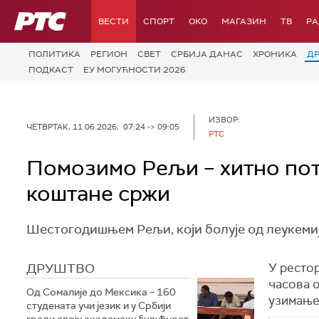
РТС
ВЕСТИ
СПОРТ
OKO
МАГАЗИН
ТВ
Р
ПОЛИТИКА
РЕГИОН
СВЕТ
СРБИЈА ДАНАС
ХРОНИКА
Д
ПОДКАСТ
ЕУ МОГУЋНОСТИ 2026
ИЗВОР:
ЧЕТВРТАК, 11.06.2026, 07:24 -> 09:05
РТС
Помозимо Рељи – хитно пот
коштане сржи
Шестогодишњем Рељи, који болује од леукемиј
ДРУШТВО
У рестор
часова о
Од Сомалије до Мексика – 160
узимање
студената учи језик и у Србији