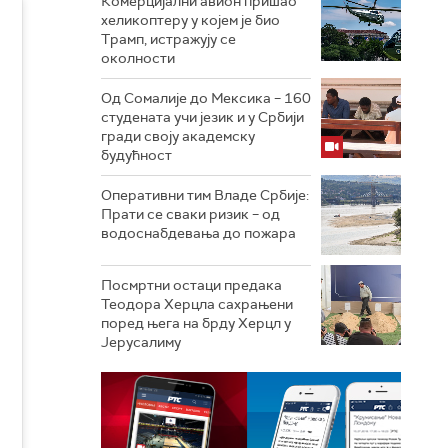
Комерцијални авион пришао
хеликоптеру у којем је био
Трамп, истражују се
околности
Од Сомалије до Мексика – 160
студената учи језик и у Србији
гради своју академску
будућност
Оперативни тим Владе Србије:
Прати се сваки ризик – од
водоснабдевања до пожара
Посмртни остаци предака
Теодора Херцла сахрањени
поред њега на брду Херцл у
Јерусалиму