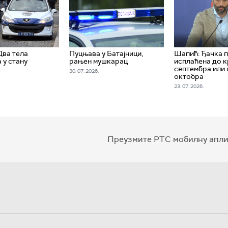
Два тела
Пуцњава у Батајници,
Шапић: Ђачка 
 у стану
рањен мушкарац
исплаћена до к
септембра или
30. 07. 2026.
октобра
23. 07. 2026.
Преузмите РТС мобилну апли