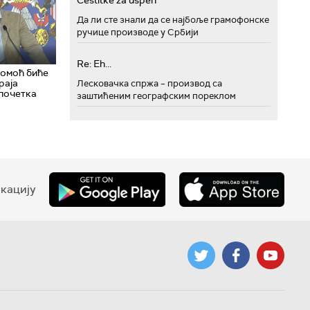
Cestitke za uspeh
Да ли сте знали да се најбоље грамофонске
ручице производе у Србији
Re: Eh...
помоћ биће
раја
Лесковачка спржа – производ са
 почетка
заштићеним географским пореклом
кацију