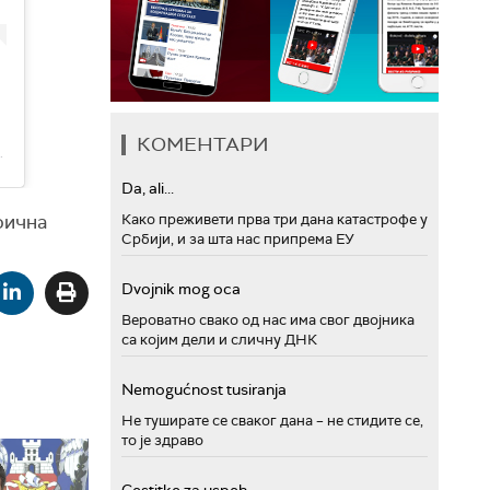
КОМЕНТАРИ
rbije (@registar_davalaca)
Da, ali...
фична
Како преживети прва три дана катастрофе у
Србији, и за шта нас припрема ЕУ
Dvojnik mog oca
Вероватно свако од нас има свог двојника
са којим дели и сличну ДНК
Nemogućnost tusiranja
Не туширате се сваког дана – не стидите се,
то је здраво