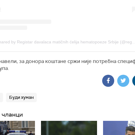
A post shared by Registar davalaca matičnih ćelija hematopoeze S
 навели, за донора коштане сржи није потребна специ
упа.
Буди хуман
 чланци