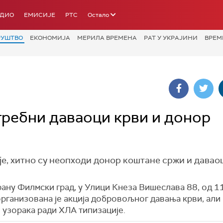
АДИО
ЕМИСИЈЕ
РТС
Остало
РУШТВО
ЕКОНОМИЈА
МЕРИЛА ВРЕМЕНА
РАТ У УКРАЈИНИ
ВРЕМ
ребни даваоци крви и донор
е, хитно су неопходи донор коштане сржи и даваоц
ану Филмски град, у Улици Кнеза Вишеслава 88, од 1
рганизована је акција добровољног давања крви, али
 узорака ради ХЛА типизације.