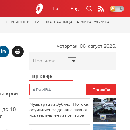
Lat
Eng
Е
СЕРВИСНЕ ВЕСТИ
СМАТРАЧНИЦА
АРХИВА РУБРИКА
четвртак, 06. август 2026.
Прогноза
Најновије
и крви.
Мушкарац из Зубиног Потока,
1 до 18
осумњичен за давање лажног
 и
исказа, пуштен из притвора