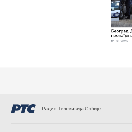
Београд: 
пронађена
01. 08. 2026.
Радио Телевизија Србије