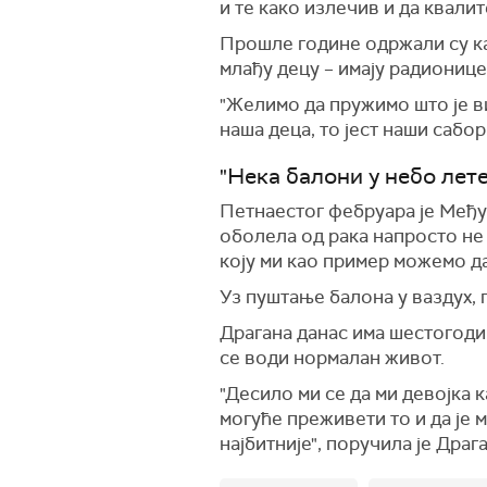
и те како излечив и да квали
Прошле године одржали су кам
млађу децу – имају радионице,
"Желимо да пружимо што је ви
наша деца, то јест наши саборц
"Нека балони у небо лете
Петнаестог фебруара је Међун
оболела од рака напросто не 
коју ми као пример можемо да 
Уз пуштање балона у ваздух, 
Драгана данас има шестогодиш
се води нормалан живот.
"Десило ми се да ми девојка к
могуће преживети то и да је м
најбитније", поручила је Драг