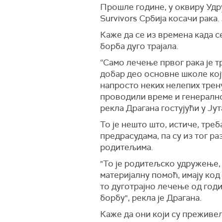
Прошле године, у оквиру Удру
Survivors Србија косачи рака
Каже да се из времена када с
борба дуго трајала.
“Само лечење првог рака је т
добар део основне школе коју
напросто неких нелепих трену
проводили време и генерално 
рекла Драгана гостујући у Ју
То је нешто што, истиче, треб
предрасудама, па су из тог р
родитељима.
"То је родитељско удружење,
материјалну помоћ, имају код 
то дуготрајно лечење од годи
борбу", рекла је Драгана.
Каже да они који су преживел