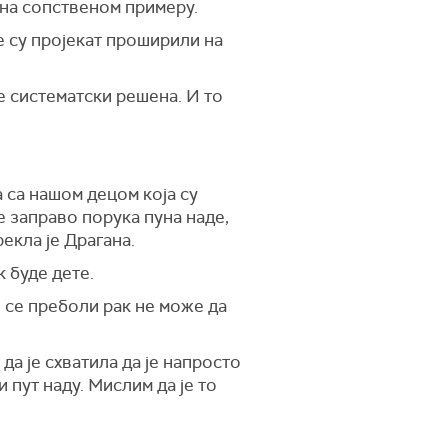
 на сопственом примеру.
е су пројекат проширили на
е систематски решена. И то
 са нашом децом која су
е заправо порука пуна наде,
екла је Драгана.
 буде дете.
о се преболи рак не може да
да је схватила да је напросто
 пут наду. Мислим да је то