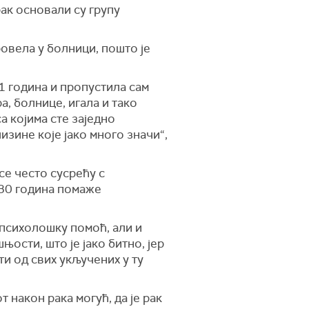
ак основали су групу
ровела у болници, пошто је
11 година и пропустила сам
а, болнице, игала и тако
а којима сте заједно
изине које јако много значи“,
 се често сусрећу с
 30 година помаже
психолошку помоћ, али и
њости, што је јако битно, јер
и од свих укључених у ту
 након рака могућ, да је рак