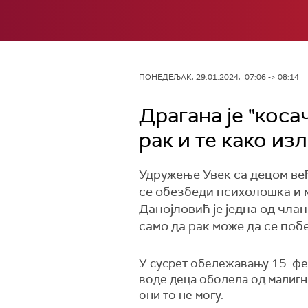
ПОНЕДЕЉАК, 29.01.2024, 07:06 -> 08:14
Драгана је "коса
рак и те како из
Удружење Увек са децом ве
се обезбеди психолошка и м
Данојловић је једна од чла
само да рак може да се побе
У сусрет обележавању 15. феб
воде деца оболела од малигни
они то не могу.