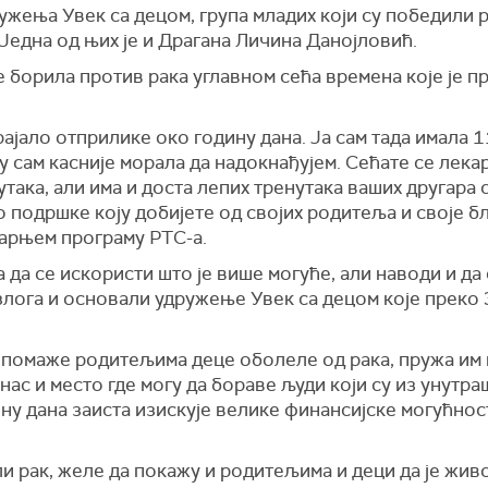
жења Увек са децом, група младих који су победили р
. Једна од њих је и Драгана Личина Данојловић.
е борила против рака углавном сећа времена које је п
рајало отприлике око годину дана. Ја сам тада имала 
 сам касније морала да надокнађујем. Сећате се лекар
така, али има и доста лепих тренутака ваших другара с
подршке коју добијете од својих родитеља и своје бл
тарњем програму РТС-а.
а да се искористи што је више могуће, али наводи и да
азлога и основали удружење Увек са децом које преко
 помаже родитељима деце оболеле од рака, пружа им 
нас и место где могу да бораве људи који су из унутраш
ну дана заиста изискује велике финансијске могућност
и рак, желе да покажу и родитељима и деци да је живот