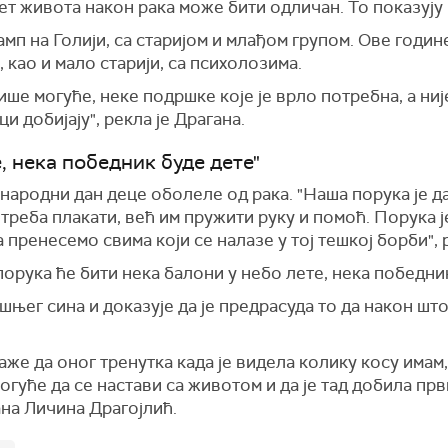
тет живота након рака може бити одличан. То показују
п на Голији, са старијом и млађом групом. Ове годин
 као и мало старији, са психолозима.
ше могуће, неке подршке које је врло потребна, а ниј
и добијају", рекла је Драгана.
, нека победник буде дете"
ародни дан деце оболеле од рака. "Наша порука је да
треба плакати, већ им пружити руку и помоћ. Порука ј
пренесемо свима који се налазе у тој тешкој борби", р
порука ће бити нека балони у небо лете, нека победник
њег сина и доказује да је предрасуда то да након шт
аже да оног тренутка када је видела колику косу имам, 
огуће да се настави са животом и да је тад добила први
ана Личина Драгојлић.