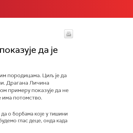
показује да је
им породицама. Циљ је да
ми. Драгана Личина
вом примеру показује да не
е има потомство.
 да о борбама које у тишини
удемо глас деце, онда када