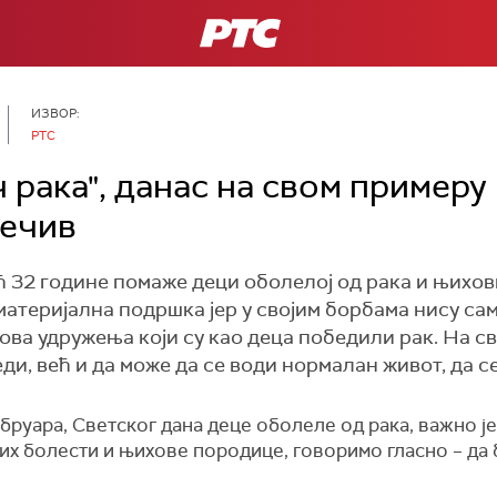
РТС
ИЗВОР:
РТС
ч рака", данас на свом примеру 
лечив
ћ 32 године помаже деци оболелој од рака и њихов
атеријална подршка јер у својим борбама нису са
нова удружења који су као деца победили рак. На с
ди, већ и да може да се води нормалан живот, да с
руара, Светског дана деце оболеле од рака, важно је
х болести и њихове породице, говоримо гласно – да б