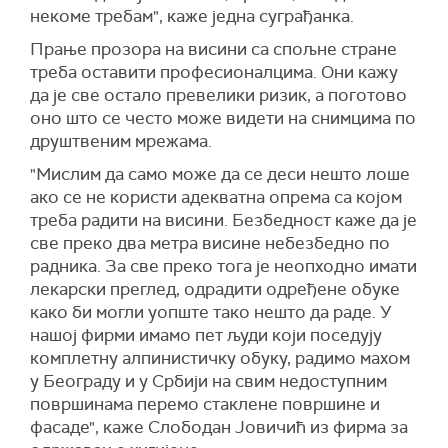
некоме требам", каже једна суграђанка.
Прање прозора на висини са спољне стране
треба оставити професионалцима. Они кажу
да је све остало превелики ризик, а поготово
оно што се често може видети на снимцима по
друштвеним мрежама.
"Мислим да само може да се деси нешто лоше
ако се не користи адекватна опрема са којом
треба радити на висини. Безбедност каже да је
све преко два метра висине небезбедно по
радника. За све преко тога је неопходно имати
лекарски преглед, одрадити одређене обуке
како би могли уопште тако нешто да раде. У
нашој фирми имамо пет људи који поседују
комплетну алпинистичку обуку, радимо махом
у Београду и у Србији на свим недоступним
површинама перемо стаклене површине и
фасаде", каже Слободан Јовичић из фирма за