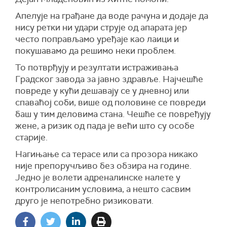
Апелује на грађане да воде рачуна и додаје да
нису ретки ни удари струје од апарата јер
често поправљамо уређаје као лаици и
покушавамо да решимо неки проблем.
То потврђују и резултати истраживања
Градског завода за јавно здравље. Најчешће
повреде у кући дешавају се у дневној или
спаваћој соби, више од половине се повреди
баш у тим деловима стана. Чешће се повређују
жене, а ризик од пада је већи што су особе
старије.
Нагињање са терасе или са прозора никако
није препоручљиво без обзира на године.
Једно је волети адреналинске налете у
контролисаним условима, а нешто сасвим
друго је непотребно ризиковати.