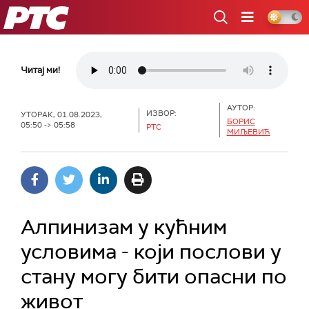
РТС
Читај ми!
АУТОР:
ИЗВОР:
УТОРАК, 01.08.2023,
БОРИС
05:50 -> 05:58
РТС
МИЉЕВИЋ
Алпинизам у кућним
условима - који послови у
стану могу бити опасни по
живот