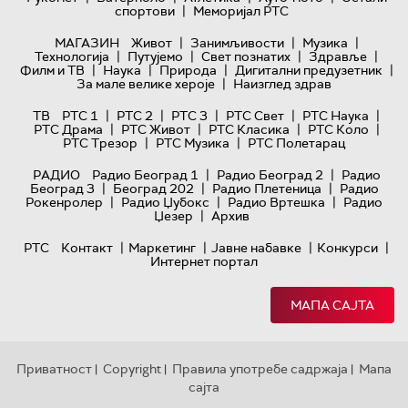
|
спортови
Меморијал РТС
|
|
|
МАГАЗИН
Живот
Занимљивости
Музика
|
|
|
|
Технологијa
Путујемо
Свет познатих
Здравље
|
|
|
|
Филм и ТВ
Наука
Природа
Дигитални предузетник
|
За мале велике хероје
Наизглед здрав
|
|
|
|
|
ТВ
РТС 1
РТС 2
РТС 3
РТС Свет
РТС Наука
|
|
|
|
РТС Драма
РТС Живот
РТС Класика
РТС Коло
|
|
РТС Трезор
РТС Музика
РТС Полетарац
|
|
РАДИО
Радио Београд 1
Радио Београд 2
Радио
|
|
|
Београд 3
Београд 202
Радио Плетеница
Радио
|
|
|
Рокенролер
Радио Џубокс
Радио Вртешка
Радио
|
Џезер
Архив
|
|
|
|
РТС
Контакт
Маркетинг
Јавне набавке
Конкурси
Интернет портал
МАПА САЈТА
Приватност
Copyright
Правила употребе садржаја
Мапа
|
|
|
сајта