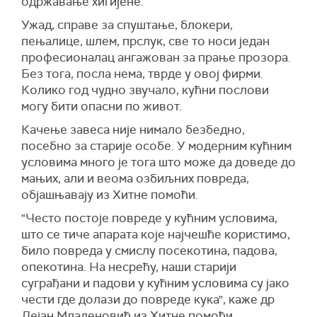
одржавање хигијене.
Ужад, справе за спуштање, блокери,
пењалице, шлем, прслук, све то носи један
професионалац ангажован за прање прозора.
Без тога, посла нема, тврде у овој фирми.
Колико год чудно звучало, кућни послови
могу бити опасни по живот.
Качење завеса није нимало безбедно,
посебно за старије особе. У модерним кућним
условима много је тога што може да доведе до
мањих, али и веома озбиљних повреда,
објашњавају из Хитне помоћи.
"Често постоје повреде у кућним условима,
што се тиче апарата које најчешће користимо,
било повреда у смислу посекотина, падова,
опекотина. На несрећу, наши старији
суграђани и падови у кућним условима су јако
чести где долази до повреде кука", каже др
Дејан Младеновић из Хитне помоћи.