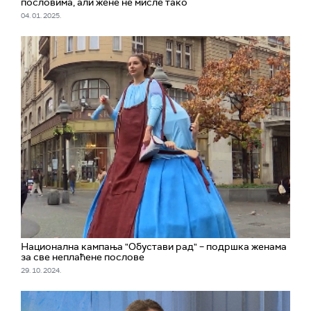
пословима, али жене не мисле тако
04. 01. 2025.
Национална кампања "Обустави рад" – подршка женама
за све неплаћене послове
29. 10. 2024.