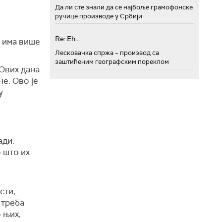
Да ли сте знали да се најбоље грамофонске
ручице производе у Србији
Re: Eh...
и има више
Лесковачка спржа – производ са
заштићеним географским пореклом
 Ових дана
е. Ово је
у
ади.
о што их
сти,
 треба
о њих,