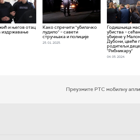
ић и његов отац
Како спречити "убилачко
Годишњица ма
а издржавање
лудило" – савети
убиства – сећа
стручњака и полиције
убијене у Мало
Дубони, цвеће 
25. 01. 2025.
родитељи деце 
"Рибникару"
04. 05. 2024.
Преузмите РТС мобилну апли