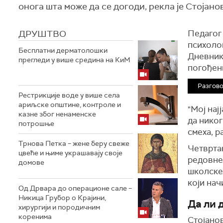
оногa шта може да се догоди, рекла је Стојано
ДРУШТВО
Педагог 
психолош
Бесплатни дерматолошки
Дневнику
прегледи у више средина на КиМ
погођени
Разгово
Рестрикције воде у више села
ариљске општине, контроле и
"Мој нај
казне због ненаменске
да никог
потрошње
смеха, р
Трнова Петка – жене беру свеже
Четвртак
цвеће и њиме украшавају своје
редовне 
домове
школске 
који нач
Од Дрвара до операционе сале –
Никица Грубор о Крајини,
Да ли д
хирургији и породичним
коренима
Стојанов