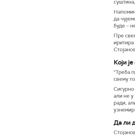
суштина,
Напомиње
да чујем
буде – н
Пре све
иритира 
Стојано
Који ј
"Треба п
свему то
Сигурно 
али не у
ради, ал
узнемира
Да ли 
Стојанов