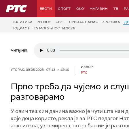
РТС
ВЕСТИ
СПОРТ
OKO
МАГАЗИН
ТВ
Р
ПОЛИТИКА
РЕГИОН
СВЕТ
СРБИЈА ДАНАС
ХРОНИКА
Д
ПОДКАСТ
ЕУ МОГУЋНОСТИ 2026
Читај ми!
ИЗВОР:
УТОРАК, 09.05.2023, 07:13 -> 12:10
РТС
Прво треба да чујемо и слуш
разговарамо
У овим тешким данима важно је чути шта нам 
које деца користе, рекла је за РТС педагог На
анксиозна, узнемирена, потребан им је разгово