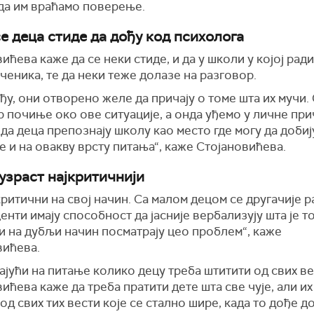
да им враћамо поверење.
се деца стиде да дођу код психолога
ићева каже да се неки стиде, и да у школи у којој рад
ченика, те да неки теже долазе на разговор.
ђу, они отворено желе да причају о томе шта их мучи.
 почиње око ове ситуације, а онда уђемо у личне прич
да деца препознају школу као место где могу да добиј
 и на овакву врсту питања“, каже Стојановићева.
 узраст најкритичнији
критични на свој начин. Са малом децом се другачије р
нти имају способност да јасније вербализују шта је т
и на дубљи начин посматрају цео проблем“, каже
вићева.
јући на питање колико децу треба штитити од свих ве
ићева каже да треба пратити дете шта све чује, али их
од свих тих вести које се стално шире, када то дође д