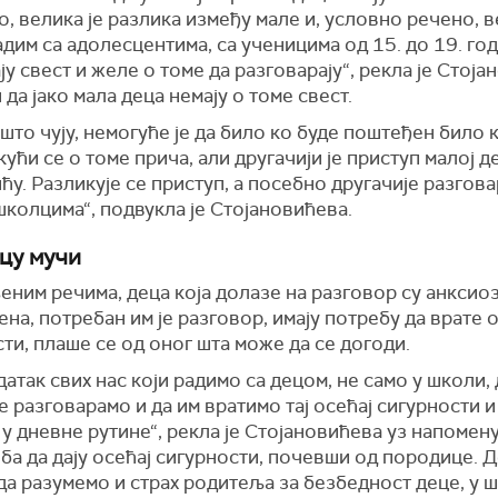
, велика је разлика између мале и, условно речено, 
адим са адолесцентима, са ученицима од 15. до 19. год
ју свест и желе о томе да разговарају“, рекла је Стоја
 да јако мала деца немају о томе свест.
што чују, немогуће је да било ко буде поштеђен било 
 кући се о томе прича, али другачији је приступ малој д
ићу. Разликује се приступ, а посебно другачије разгов
колцима“, подвукла је Стојановићева.
цу мучи
ним речима, деца која долазе на разговор су анксиоз
на, потребан им је разговор, имају потребу да врате 
ти, плаше се од оног шта може да се догоди.
адатак свих нас који радимо са децом, не само у школи,
 разговарамо и да им вратимо тај осећај сигурности и
у дневне рутине“, рекла је Стојановићева уз напомену
ба да дају осећај сигурности, почевши од породице. Д
а разумемо и страх родитеља за безбедност деце, у 