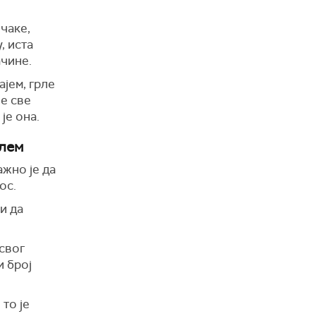
ечаке,
, иста
ачине.
ајем, грле
је све
је она.
блем
ажно је да
нос.
и да
свог
и број
то је