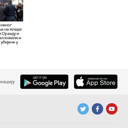
совног
ње на младе
м Орашју и
положили и
убијене у
кацију