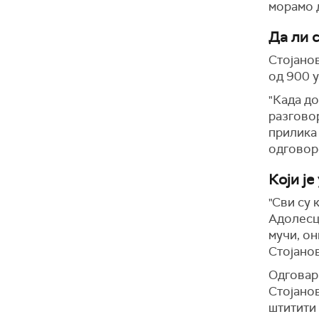
морамо 
Да ли 
Стојанов
од 900 у
"Када до
разговор
прилика 
одговоре
Који је
"Сви су 
Адолесце
мучи, он
Стојано
Одговара
Стојанов
штитити 