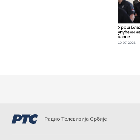
Урош Блаж
упућени н
казне
10. 07. 2025.
Радио Телевизија Србије