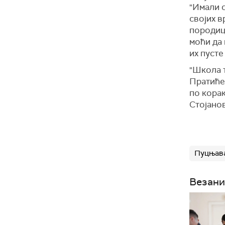
"Имали с
својих в
породице
моћи да 
их пусте
"Школа т
Пратиће 
по корак
Стојано
Пуцњав
Везани