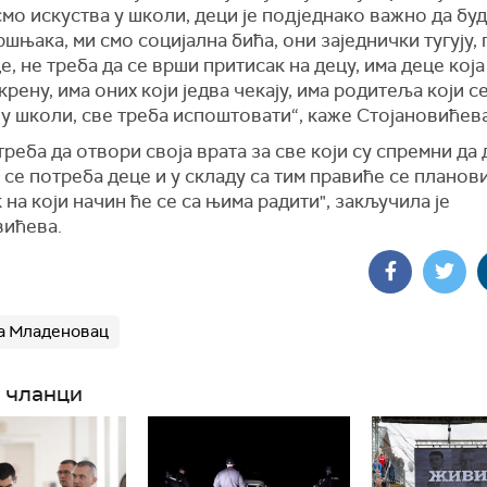
мо искуства у школи, деци је подједнако важно да буд
ршњака, ми смо социјална бића, они заједнички тугују,
, не треба да се врши притисак на децу, има деце која
крену, има оних који једва чекају, има родитеља који с
 у школи, све треба испоштовати“, каже Стојановићев
реба да отвори своја врата за све који су спремни да 
се потреба деце и у складу са тим правиће се планови
 на који начин ће се са њима радити", закључила је
вићева.
а Младеновац
 чланци