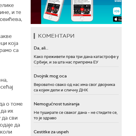
велике
ине, и те
новићева,
КОМЕНТАРИ
какве
еци која
Da, ali...
арамо са
Како преживети прва три дана катастрофе у
Србији, и за шта нас припрема ЕУ
Dvojnik mog oca
на,
Вероватно свако од нас има свог двојника
осећај
са којим дели и сличну ДНК
 да о томе
Nemogućnost tusiranja
 да их
Не туширате се сваког дана – не стидите се,
 да сви
то је здраво
одаје да
школи
Cestitke za uspeh