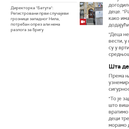
догодило
Директорка "Батута":
деце. "Р
Регистровани први случајеви
како има
грознице западног Нила,
потребан опрез али нема
додајући
разлога за бригу
"Деца не
вести, у
су у врт
средњош
Шта де
Према ње
узнемире
сигурнос
"То је з
што више
вратимо 
деци тре
морамо д