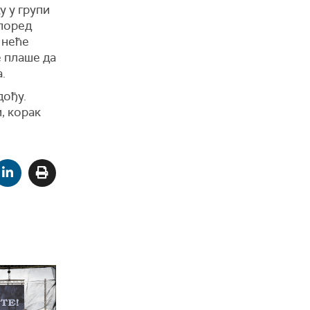
у у групи
 поред
 неће
е плаше да
а.
дођу.
, корак