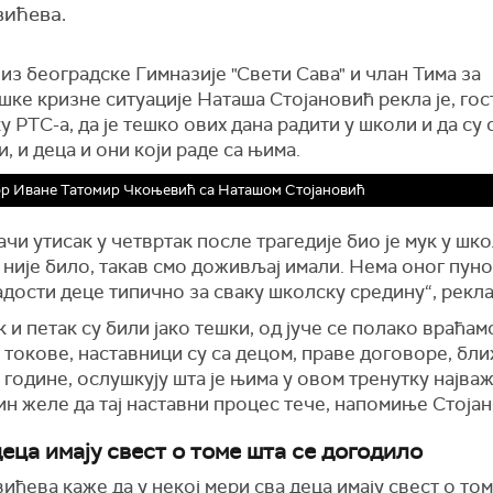
вићева.
из београдске Гимназије "Свети Сава" и члан Тима за
ке кризне ситуације Наташа Стојановић рекла је, гост
 РТС-а, да је тешко ових дана радити у школи и да су 
, и деца и они који раде са њима.
р Иване Татомир Чкоњевић са Наташом Стојановић
јачи утисак у четвртак после трагедије био је мук у шк
 није било, такав смо доживљај имали. Нема оног пун
адости деце типично за сваку школску средину“, рекла 
 и петак су били јако тешки, од јуче се полако враћам
токове, наставници су са децом, праве договоре, бли
године, ослушкују шта је њима у овом тренутку најваж
ин желе да тај наставни процес тече, напомиње Стоја
еца имају свест о томе шта се догодило
ићева каже да у некој мери сва деца имају свест о том