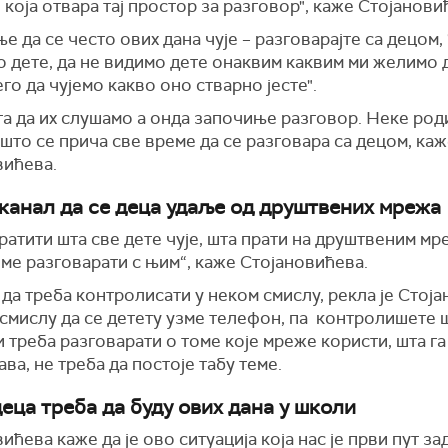
 која отвара тај простор за разговор", каже Стојанови
 да се често ових дана чује – разговарајте са децом, 
о дете, да не видимо дете онаквим каквим ми желимо 
его да чујемо какво оно стварно јесте".
га да их слушамо а онда започиње разговор. Неке ро
што се прича све време да се разговара са децом, ка
вићева.
е канал да се деца удаље од друштвених мрежа
ратити шта све дете чује, шта прати на друштвеним мр
ме разговарати с њим“, каже Стојановићева.
да треба контролисати у неком смислу, рекла је Стој
 смислу да се детету узме телефон, па контролишете 
и треба разговарати о томе које мреже користи, шта га
ва, не треба да постоје табу теме.
деца треба да буду ових дана у школи
ићева каже да је ово ситуација која нас је први пут за