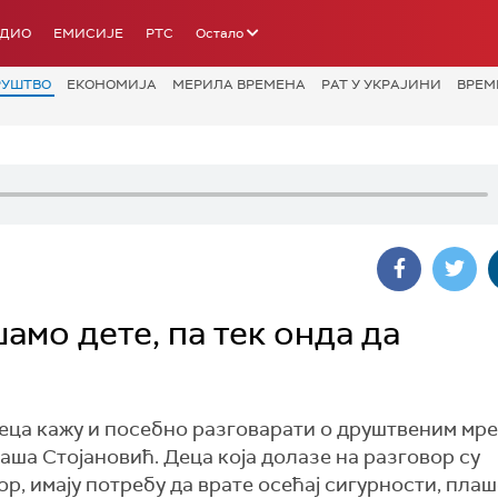
АДИО
ЕМИСИЈЕ
РТС
Остало
РУШТВО
ЕКОНОМИЈА
МЕРИЛА ВРЕМЕНА
РАТ У УКРАЈИНИ
ВРЕМ
амо дете, па тек онда да
деца кажу и посебно разговарати о друштвеним мр
таша Стојановић. Деца која долазе на разговор су
р, имају потребу да врате осећај сигурности, плаш