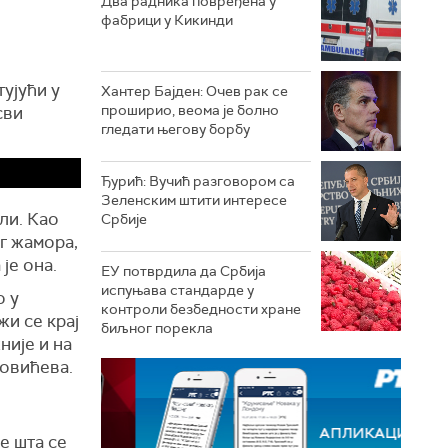
Два радника повређена у
фабрици у Кикинди
ујући у
Хантер Бајден: Очев рак се
проширио, веома је болно
сви
гледати његову борбу
Ђурић: Вучић разговором са
Зеленским штити интересе
оли. Као
Србије
ог жамора,
је она.
ЕУ потврдила да Србија
испуњава стандарде у
о у
контроли безбедности хране
жи се крај
биљног порекла
није и на
новићева.
е шта се