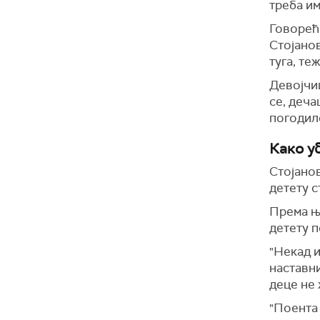
треба им
Говорећи
Стојанов
туга, те
Девојчиц
се, деча
погодило
Како у
Стојанов
детету с
Према њ
детету п
"Некад и
наставни
деце не 
"Поента 