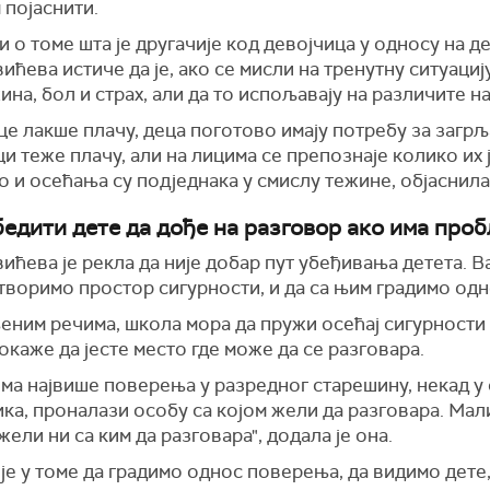
 појаснити.
 о томе шта је другачије код девојчица у односу на д
ићева истиче да је, ако се мисли на тренутну ситуацију
жина, бол и страх, али да то испољавају на различите н
е лакше плачу, деца поготово имају потребу за загрљ
ци теже плачу, али на лицима се препознаје колико их 
 и осећања су подједнака у смислу тежине, објаснила 
бедити дете да дође на разговор ако има про
ићева је рекла да није добар пут убеђивања детета. В
творимо простор сигурности, и да са њим градимо од
еним речима, школа мора да пружи осећај сигурности 
окаже да јесте место где може да се разговара.
ма највише поверења у разредног старешину, некад у 
ка, проналази особу са којом жели да разговара. Мал
жели ни са ким да разговара", додала је она.
је у томе да градимо однос поверења, да видимо дете, 