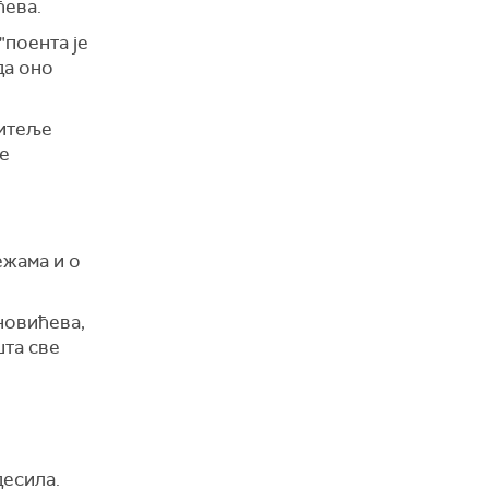
ћева.
"поента је
да оно
дитеље
же
ежама и о
ановићева,
шта све
десила.