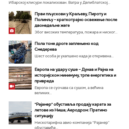
Ибарској клисури локализован. Ватра у Делиблатској...
Први пљускови у Краљеву, Пироту и
Полимљу – краткотрајно освежење после
двонедељне жеге
Због високих температура, пожара и ниског...
Пола тоне дроге заплењено код
Смедерева
Шест особа је ухапшено када је откривена...
Европа на удару суше – Дунав и Рајна на
историјском минимуму, трпе енергетика и
привреда
Европа се суочава са сушом, а већина
великих...
"Рајанер" обуставља продају карата за
летове из Ниша; Аеродром: Пратимо
ситуацију
Нискотарифна авио-компанија “Рајанер”
обуставиће...