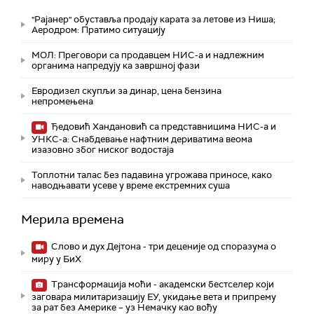
"Рајанер" обуставља продају карата за летове из Ниша;
Аеродром: Пратимо ситуацију
МОЛ: Преговори са продавцем НИС-а и надлежним
органима напредују ка завршној фази
Евродизел скупљи за динар, цена бензина
непромењена
Ђедовић Хандановић са представницима НИС-а и
УНКС-а: Снабдевање нафтним дериватима веома
изазовно због ниског водостаја
Топлотни талас без падавина угрожава приносе, како
наводњавати усеве у време екстремних суша
Мерила времена
Слово и дух Дејтона - три деценије од споразума о
миру у БиХ
Трансформација моћи - академски бестселер који
заговара милитаризацију ЕУ, укидање вета и припрему
за рат без Америке – уз Немачку као вођу