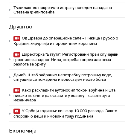
Тужилаштво покренуло истрагу поводом напада на
Стевана Филиповића
Друштво
Од Дрвара до операционе сале – Никица Грубор о
Крајини, хирургији и породичним коренима
Директорка "Батута": Регистровани први случајеви
грознице западног Нила, потребан опрез али нема
разлога за бригу
Дачић: Штаб забранио непотребну потрошњу воде,
ситуација са пожарима и водостајем нешто боља
Како расхладити аутомобил током врућина и шта
никако не смете да оставите у возилу – савети ауто-
механичара
У Србији годишње више од 10.000 развода: Зашто
спорови о деци и имовини трају годинама
Економија