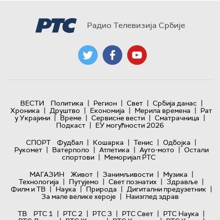
Радио Телевизија Србије
|
|
|
|
ВЕСТИ
Политика
Регион
Свет
Србија данас
|
|
|
|
Хроника
Друштво
Економија
Мерила времена
Рат
|
|
|
|
у Украјини
Време
Сервисне вести
Сматрачница
|
Подкаст
ЕУ могућности 2026
|
|
|
|
СПОРТ
Фудбал
Кошарка
Тенис
Одбојка
|
|
|
|
Рукомет
Ватерполо
Атлетика
Ауто-мото
Остали
|
спортови
Меморијал РТС
|
|
|
МАГАЗИН
Живот
Занимљивости
Музика
|
|
|
|
Технологијa
Путујемо
Свет познатих
Здравље
|
|
|
|
Филм и ТВ
Наука
Природа
Дигитални предузетник
|
За мале велике хероје
Наизглед здрав
|
|
|
|
|
ТВ
РТС 1
РТС 2
РТС 3
РТС Свет
РТС Наука