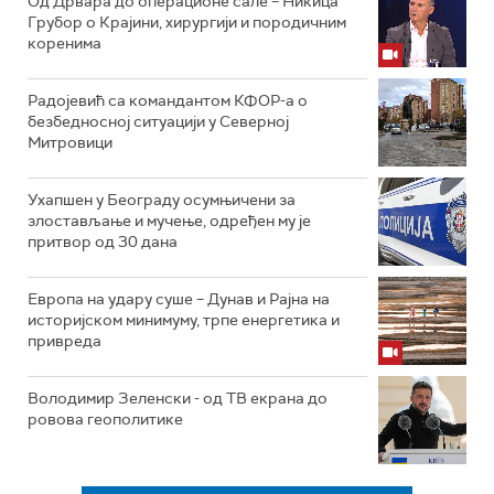
Од Дрвара до операционе сале – Никица
Грубор о Крајини, хирургији и породичним
коренима
Радојевић са командантом КФОР-а о
безбедносној ситуацији у Северној
Митровици
Ухапшен у Београду осумњичени за
злостављање и мучење, одређен му је
притвор од 30 дана
Европа на удару суше – Дунав и Рајна на
историјском минимуму, трпе енергетика и
привреда
Володимир Зеленски - од ТВ екрана до
ровова геополитике