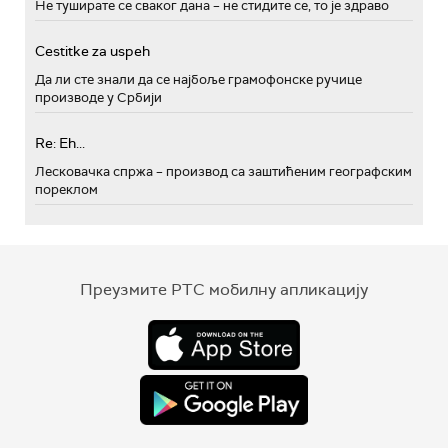
Не туширате се сваког дана – не стидите се, то је здраво
Cestitke za uspeh
Да ли сте знали да се најбоље грамофонске ручице
производе у Србији
Re: Eh...
Лесковачка спржа – производ са заштићеним географским
пореклом
Преузмите РТС мобилну апликацију