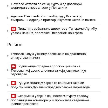
Неуспео четврти покушај Куртија да договори
формирање нове власти у Приштини
Адвокат Пантовић: Костовићу суд у Косовској
Митровици одредио притвор, изузетак какав не памтим
Приштина забранила директору "Телекома" Лучићу
улазак на КиМ, проглашен персоном нон грата
Регион
Пуповац: Олуја у Книну обележена на драстично
антиуставан начин
Годишњица страдања српских цивила на
Петровачкој цести, злочина за који још нико није
одговарао
Румуни потапају барже са камењем како би
подигли ниво Дунава испред нуклеарке Чернавода
Сећање на убијене дан после "Олује" у Уздољу,
посланица на комеморацији прочитала сведочење
једине преживеле