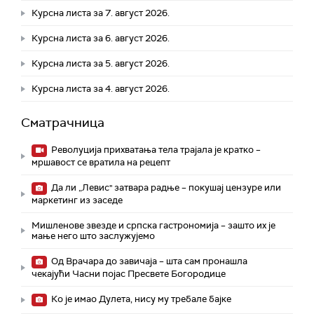
Курсна листа за 7. август 2026.
Курсна листа за 6. август 2026.
Курсна листа за 5. август 2026.
Курсна листа за 4. август 2026.
Сматрачница
Револуција прихватања тела трајала је кратко –
мршавост се вратила на рецепт
Да ли „Левис" затвара радње – покушај цензуре или
маркетинг из заседе
Мишленове звезде и српска гастрономија – зашто их је
мање него што заслужујемо
Од Врачара до завичаја – шта сам пронашла
чекајући Часни појас Пресвете Богородице
Ко је имао Дулета, нису му требале бајке