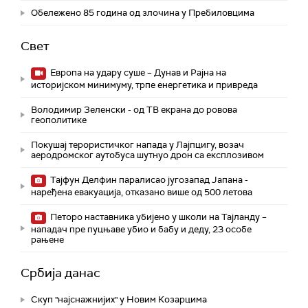
Обележено 85 година од злочина у Пребиловцима
Свет
Европа на удару суше – Дунав и Рајна на
историјском минимуму, трпе енергетика и привреда
Володимир Зеленски - од ТВ екрана до ровова
геополитике
Покушај терористичког напада у Лајпцигу, возач
аеродромског аутобуса шутнуо дрон са експлозивом
Тајфун Делфин паралисао југозапад Јапана -
наређена евакуација, отказано више од 500 летова
Петоро наставника убијено у школи на Тајланду –
нападач пре пуцњаве убио и бабу и деду, 23 особе
рањене
Србија данас
Скуп "најснажнијих" у Новим Козарцима