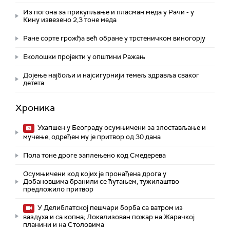
Из погона за прикупљање и пласман меда у Рачи - у
Кину извезено 2,3 тоне меда
Ране сорте грожђа већ обране у трстеничком виногорју
Eколошки пројекти у општини Ражањ
Дојење најбољи и најсигурнији темељ здравља сваког
детета
Хроника
Ухапшен у Београду осумњичени за злостављање и
мучење, одређен му је притвор од 30 дана
Пола тоне дроге заплењено код Смедерева
Осумњичени код којих је пронађена дрога у
Добановцима бранили се ћутањем, тужилаштво
предложило притвор
У Делиблатској пешчари борба са ватром из
ваздуха и са копна; Локализован пожар на Жарачкој
планини и на Столовима