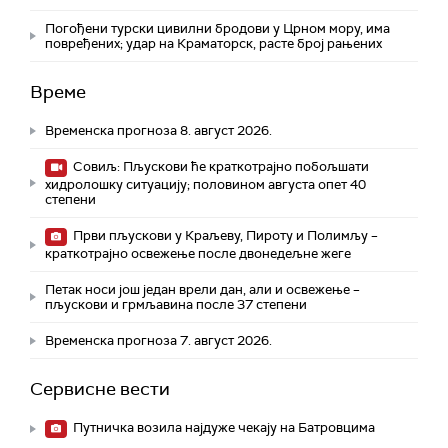
Погођени турски цивилни бродови у Црном мору, има
повређених; удар на Краматорск, расте број рањених
Време
Временска прогноза 8. август 2026.
Совиљ: Пљускови ће краткотрајно побољшати
хидролошку ситуацију; половином августа опет 40
степени
Први пљускови у Краљеву, Пироту и Полимљу –
краткотрајно освежење после двонедељне жеге
Петак носи још један врели дан, али и освежење –
пљускови и грмљавина после 37 степени
Временска прогноза 7. август 2026.
Сервисне вести
Путничка возила најдуже чекају на Батровцима