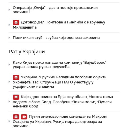
Операција „Олуја” – да ли постоје прихватљиви
злочини?
Договор Дел Понтеове и Ђинђића о изручењу
Милошевића
Политика и стуб – љубав која одолева вековима
Рат у Украјини
Како Кијев преко напада на компанију "Вајлдберис"
удара на мала руска предузећа
Украјина: У руским нападима погођени објекти
Укрнафта; Тас: Стручњаци НАТО учествују у
украјинским нападима
Кијев дроновима на Брјанску област, Москва циља
подземне базе; Билд: Погођени "Ликви моли", "Пума" и
немачки брод
Путин именовао нове команданте; Макрон:
Остајемо уз Украјину, Русија мора да одговара за
злочине