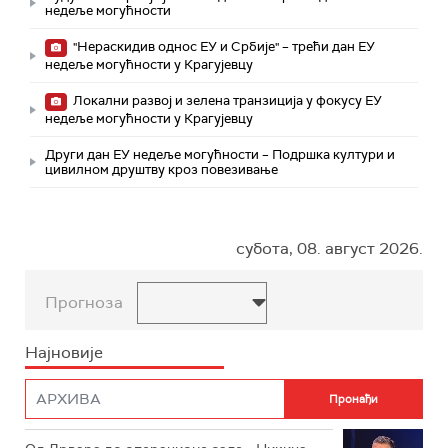
недеље могућности
"Нераскидив однос ЕУ и Србије" – трећи дан ЕУ
недеље могућности у Крагујевцу
Локални развој и зелена транзиција у фокусу ЕУ
недеље могућности у Крагујевцу
Други дан ЕУ недеље могућности – Подршка култури и
цивилном друштву кроз повезивање
субота, 08. август 2026.
Прогноза
Најновије