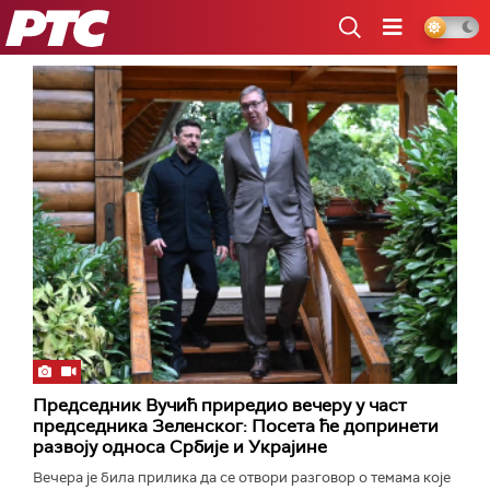
РТС
Председник Вучић приредио вечеру у част
председника Зеленског: Посета ће допринети
развоју односа Србије и Украјине
Вечера је била прилика да се отвори разговор о темама које