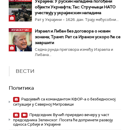
Украјина: У руским нападима погођени
објекти Укрнафта; Тас: Стручњаци НАТО
учествују у украјинским нападима
Рат у Украјини – 1626. дан. Трају међусобни...
Израел и Либан без договора о новим
зонама; Трамп: Рат са Ираном ускоро ће се
завршити
Седма рунда преговора између Израела и
Либана...
ВЕСТИ
Политика
Радојевић са командантом КФОР-а о безбедносној
ситуацији у Северној Митровици
Председник Вучић приредио вечеру у част
председника Зеленског: Посета ће допринети развоју
односа Србије и Украјине