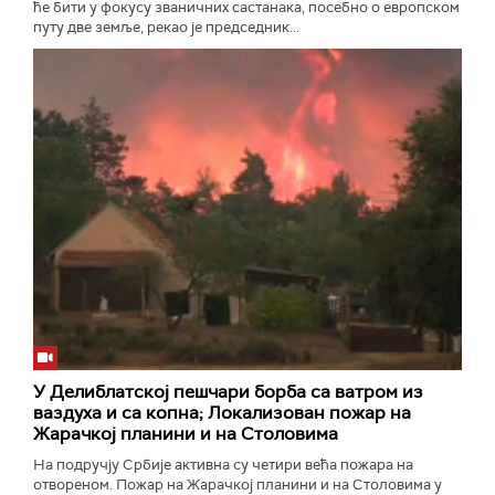
ће бити у фокусу званичних састанака, посебно о европском
путу две земље, рекао је председник...
У Делиблатској пешчари борба са ватром из
ваздуха и са копна; Локализован пожар на
Жарачкој планини и на Столовима
На подручју Србије активна су четири већа пожара на
отвореном. Пожар на Жарачкој планини и на Столовима у