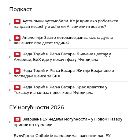
Подкаст
Аутономни аутомобили: Ко је крив ако роботакси
направи несрећу и хоће ли AI заменити возаче?
Аналогија: Зашто летовање данас кошта дупло
више него пре десет година?
Чеда Тодић и Реља Басара: Љиљани цветају у
Америци, БиХ иде у нокаут фазу Мундијала
Чеда Тодић и Реља Басара: Житије Брајаново и
последња шанса за БиХ
Чеда Тодић и Реља Басара: Крах Хрватске у
Тексасу и анализа првог кола Мундијала
ЕУ могућности 2026
Завршена ЕУ недеља могућности – у Новом Пазару
приоритет су млади
Будућност Србије је на младима - завршни дан ЕУ