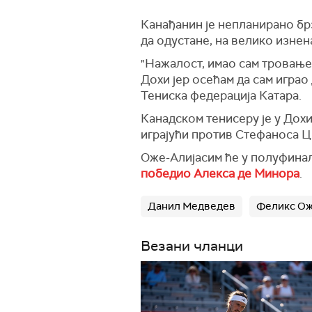
Канађанин је непланирано бр
да одустане, на велико изнен
"Нажалост, имао сам тровање
Дохи јер осећам да сам играо
Тениска федерација Катара.
Канадском тенисеру је у Дох
играјући против Стефаноса Ц
Оже-Алијасим ће у полуфиналу
победио Алекса де Минора
.
Данил Медведев
Феликс Ож
Везани чланци