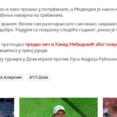
зо и лако прошао у полуфинале, а Медведев је након 
ађење навијача на трибинама.
 храном. Веома сам разочаран што сам овако завршио 
 добро. Радујем се повратку следеће године", рекао је
и претходно
предао меч и Хамад Међедовић због пов
иципаса у првој рунди.
 турнира у Дохи играти против Руса Андреја Рубљова 
е Алијасим
АТП Доха