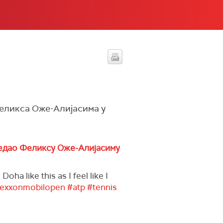
и
Феликса Оже-Алијасима у
едао Феликсу Оже-Алијасиму
ha like this as I feel like I
rexxonmobilopen
#atp
#tennis