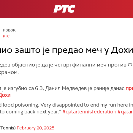
РТС
ИЗВОР:
РТС
ио зашто је предао меч у Дох
дев објаснио је да је четвртфинални меч против 
храном.
 је изгубио са 6:3, Данил Медведев је раније данас
пр
Дохи
.
food poisoning. Very disappointed to end my run here in Do
d to coming back next year.”
#qatartennisfederation
#qata
rTennis)
February 20, 2025