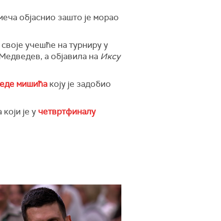
меча објаснио зашто је морао
своје учешће на турниру у
 Медведев, а објавила на
Иксу
реде мишића
коју је задобио
који је у
четвртфиналу