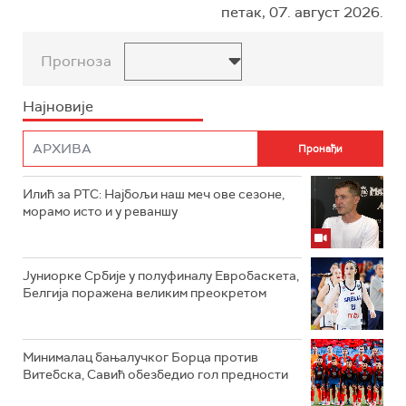
петак, 07. август 2026.
Прогноза
Најновије
Илић за РТС: Најбољи наш меч ове сезоне,
морамо исто и у реваншу
Јуниорке Србије у полуфиналу Евробаскета,
Белгија поражена великим преокретом
Минималац бањалучког Борца против
Витебска, Савић обезбедио гол предности