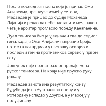
После последњег поена који је припао Оже-
Алијасиму, пре паузе између сетова,
Медведев је пришао до судије Мохамеда
Лајанија и рекао да неће наставити меч, након
чега је арбитар прогласио победу Канађанина.
Дуел тенисера био је уједначен све до седмог
гема, када је Оже-Алијасим направио брејк,
потом га потврдио и у наставку освојио и
последњи гем на противников сервис у првом
сету.
Још увек није познат разлог предаје меча
руског тенисера. На крају није пружио руку
ривалу.
Медведев заиста има резултатску кризу,
будући да је на Аустралијан опену и у
Ротердаму испадао у другом, а у Марсеју у
полуфиналу.