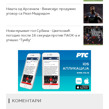
Ништа од Арсенала - Винисијус продужио
уговор са Реал Мадридом
Нови муњевит гол Србина - Цветковић
погодио после 16 секунди против ПАОК-а и
утишао "Тумбу"
КОМЕНТАРИ