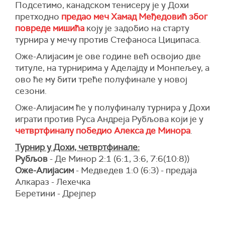
Подсетимо, канадском тенисеру је у Дохи
претходно
предао меч Хамад Међедовић због
повреде мишића
коју је задобио на старту
турнира у мечу против Стефаноса Циципаса.
Оже-Алијасим је ове године већ освојио две
титуле, на турнирима у Аделајду и Монпељеу, а
ово ће му бити треће полуфинале у новој
сезони.
Оже-Алијасим ће у полуфиналу турнира у Дохи
играти против Руса Андреја Рубљова који је у
четвртфиналу победио Алекса де Минора
.
Турнир у Дохи, четвртфинале:
Рубљов
- Де Минор 2:1 (6:1, 3:6, 7:6(10:8))
Оже-Алијасим
- Медведев 1:0 (6:3) - предаја
Алкараз - Лехечка
Беретини - Дрејпер