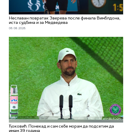
Неславан повратак Зверева после финала Вимблдона,
иста судбина и за Медведева
06. 08. 2026.
Ђоковић: Понекад и сам себе морам да подсетим да
имам 39 година