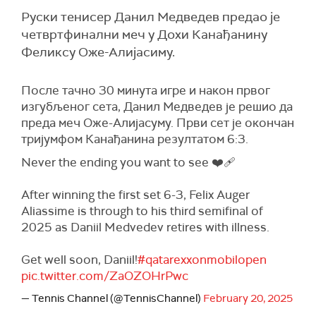
Руски тенисер Данил Медведев предао је
четвртфинални меч у Дохи Канађанину
Феликсу Оже-Алијасиму.
После тачно 30 минута игре и након првог
изгубљеног сета, Данил Медведев је решио да
преда меч Оже-Алијасуму. Први сет је окончан
тријумфом Канађанина резултатом 6:3.
Never the ending you want to see ❤️‍🩹
After winning the first set 6-3, Felix Auger
Aliassime is through to his third semifinal of
2025 as Daniil Medvedev retires with illness.
Get well soon, Daniil!
#qatarexxonmobilopen
pic.twitter.com/ZaOZOHrPwc
— Tennis Channel (@TennisChannel)
February 20, 2025