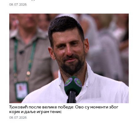
08. 07. 2026.
Ђоковић после велике победе: Ово су моменти због
којих и даље играм тенис
08. 07. 2026.