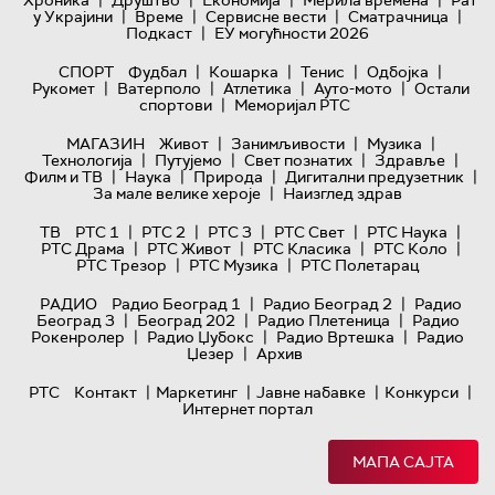
|
|
|
|
Хроника
Друштво
Економија
Мерила времена
Рат
|
|
|
|
у Украјини
Време
Сервисне вести
Сматрачница
|
Подкаст
ЕУ могућности 2026
|
|
|
|
СПОРТ
Фудбал
Кошарка
Тенис
Одбојка
|
|
|
|
Рукомет
Ватерполо
Атлетика
Ауто-мото
Остали
|
спортови
Меморијал РТС
|
|
|
МАГАЗИН
Живот
Занимљивости
Музика
|
|
|
|
Технологијa
Путујемо
Свет познатих
Здравље
|
|
|
|
Филм и ТВ
Наука
Природа
Дигитални предузетник
|
За мале велике хероје
Наизглед здрав
|
|
|
|
|
ТВ
РТС 1
РТС 2
РТС 3
РТС Свет
РТС Наука
|
|
|
|
РТС Драма
РТС Живот
РТС Класика
РТС Коло
|
|
РТС Трезор
РТС Музика
РТС Полетарац
|
|
РАДИО
Радио Београд 1
Радио Београд 2
Радио
|
|
|
Београд 3
Београд 202
Радио Плетеница
Радио
|
|
|
Рокенролер
Радио Џубокс
Радио Вртешка
Радио
|
Џезер
Архив
|
|
|
|
РТС
Контакт
Маркетинг
Јавне набавке
Конкурси
Интернет портал
МАПА САЈТА