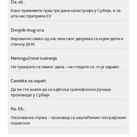
Da, ali...
Како преживети прва три дана катастрофе у Србији, и за
шта нас припрема ЕУ
Dvojnik mog oca
Вероватно свако од нас има свог двојника са којим дели и
сличну ДНК
Nemogućnost tusiranja
Не туширате се сваког дана – не стидите се, то је здраво
Cestitke za uspeh
Да ли сте знали да се најбоље грамофонске ручице
производе у Србији
Re: Eh...
Лесковачка спржа – производ са заштићеним географским
пореклом