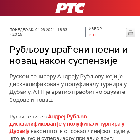
РТС
ИЗВОР:
ПОНЕДЕЉАК, 04.03.2024, 18:33 -
> 20:15
РТС
Рубљову враћени поени и
новац након суспензије
Руском тенисеру Андреју Рубљову, који је
дисквалификован у полуфиналу турнира у
Дубаију, АТП је вратио првобитно одузете
бодове и новац.
Руски тенисер
Андреј Рубљов
дисквалификован је у полуфиналу турнира у
Дубаију
након што је опсовао линијског судију,
што је чуо и супервизору пријавио други