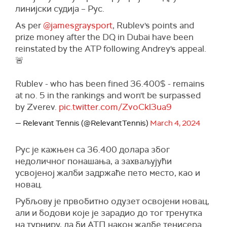
линијски судија – Рус.
As per
@jamesgraysport
, Rublev's points and
prize money after the DQ in Dubai have been
reinstated by the ATP following Andrey's appeal.
🚨
Rublev - who has been fined 36.400$ - remains
at no. 5 in the rankings and won't be surpassed
by Zverev.
pic.twitter.com/ZvoCkl3ua9
— Relevant Tennis (@RelevantTennis)
March 4, 2024
Рус је кажњен са 36.400 долара због
недоличног понашања, а захваљујући
усвојеној жалби задржаће пето место, као и
новац.
Рубљову је првобитно одузет освојени новац,
али и бодови које је зарадио до тог тренутка
на турниру, да би АТП након жалбе тенисера