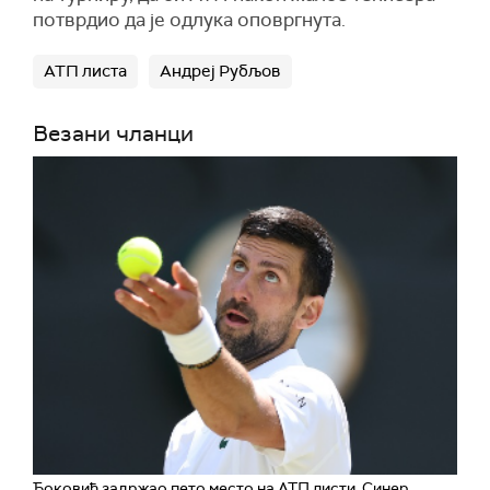
потврдио да је одлука оповргнута.
АТП листа
Андреј Рубљов
Везани чланци
Ђоковић задржао пето место на АТП листи, Синер