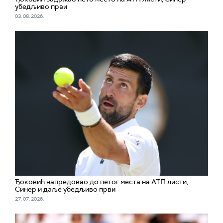
убедљиво први
03. 08. 2026.
Ђоковић напредовао до петог места на АТП листи,
Синер и даље убедљиво први
27. 07. 2026.