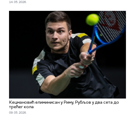
14. 05. 2026.
Кецмановић елиминисан у Риму, Рубљов у два сета до
трећег кола
09. 05. 2026.