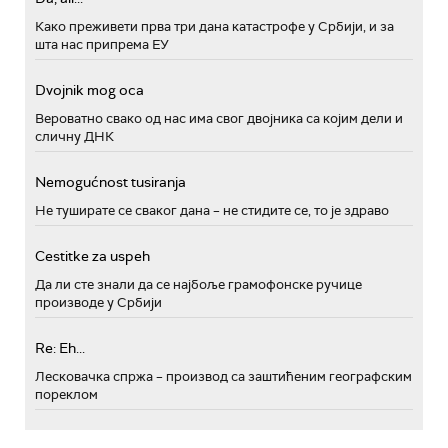
Како преживети прва три дана катастрофе у Србији, и за
шта нас припрема ЕУ
Dvojnik mog oca
Вероватно свако од нас има свог двојника са којим дели и
сличну ДНК
Nemogućnost tusiranja
Не туширате се сваког дана – не стидите се, то је здраво
Cestitke za uspeh
Да ли сте знали да се најбоље грамофонске ручице
производе у Србији
Re: Eh...
Лесковачка спржа – производ са заштићеним географским
пореклом