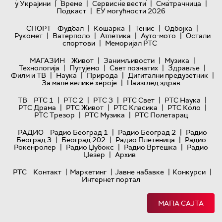
|
|
|
|
у Украјини
Време
Сервисне вести
Сматрачница
|
Подкаст
ЕУ могућности 2026
|
|
|
|
СПОРТ
Фудбал
Кошарка
Тенис
Одбојка
|
|
|
|
Рукомет
Ватерполо
Атлетика
Ауто-мото
Остали
|
спортови
Меморијал РТС
|
|
|
МАГАЗИН
Живот
Занимљивости
Музика
|
|
|
|
Технологијa
Путујемо
Свет познатих
Здравље
|
|
|
|
Филм и ТВ
Наука
Природа
Дигитални предузетник
|
За мале велике хероје
Наизглед здрав
|
|
|
|
|
ТВ
РТС 1
РТС 2
РТС 3
РТС Свет
РТС Наука
|
|
|
|
РТС Драма
РТС Живот
РТС Класика
РТС Коло
|
|
РТС Трезор
РТС Музика
РТС Полетарац
|
|
РАДИО
Радио Београд 1
Радио Београд 2
Радио
|
|
|
Београд 3
Београд 202
Радио Плетеница
Радио
|
|
|
Рокенролер
Радио Џубокс
Радио Вртешка
Радио
|
Џезер
Архив
|
|
|
|
РТС
Контакт
Маркетинг
Јавне набавке
Конкурси
Интернет портал
МАПА САЈТА