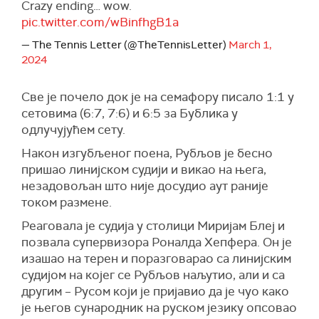
Crazy ending… wow.
pic.twitter.com/wBinfhgB1a
— The Tennis Letter (@TheTennisLetter)
March 1,
2024
Све је почело док је на семафору писало 1:1 у
сетовима (6:7, 7:6) и 6:5 за Бублика у
одлучујућем сету.
Након изгубљеног поена, Рубљов је бесно
пришао линијском судији и викао на њега,
незадовољан што није досудио аут раније
током размене.
Реаговала је судија у столици Миријам Блеј и
позвала супервизора Роналда Хепфера. Он је
изашао на терен и поразговарао са линијским
судијом на којег се Рубљов наљутио, али и са
другим – Русом који је пријавио да је чуо како
је његов сународник на руском језику опсовао