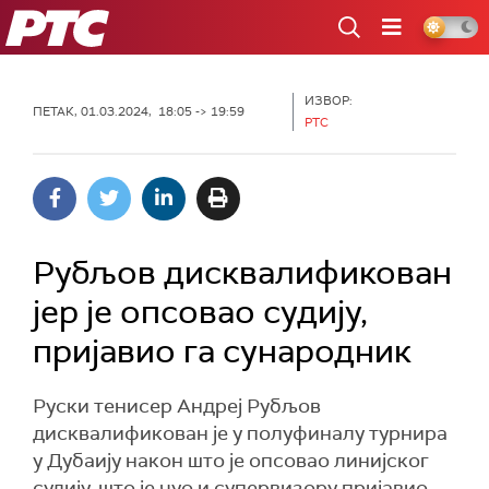
РТС
ИЗВОР:
ПЕТАК, 01.03.2024, 18:05 -> 19:59
РТС
Рубљов дисквалификован
јер је опсовао судију,
пријавио га сународник
Руски тенисер Андреј Рубљов
дисквалификован је у полуфиналу турнира
у Дубаију након што је опсовао линијског
судију, што је чуо и супервизору пријавио