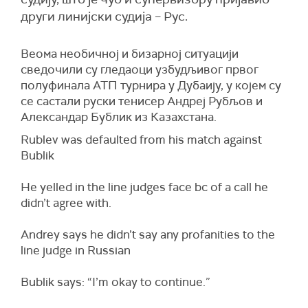
други линијски судија – Рус.
Веома необичној и бизарној ситуацији
сведочили су гледаоци узбудљивог првог
полуфинала АТП турнира у Дубаију, у којем су
се састали руски тенисер Андреј Рубљов и
Александар Бублик из Казахстана.
Rublev was defaulted from his match against
Bublik
He yelled in the line judges face bc of a call he
didn’t agree with.
Andrey says he didn’t say any profanities to the
line judge in Russian
Bublik says: “I’m okay to continue.”