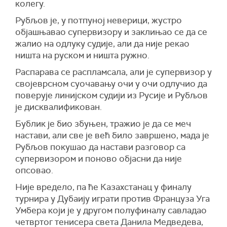
колегу.
Рубљов је, у потпуној неверици, жустро
објашњавао супервизору и заклињао се да се
жалио на одлуку судије, али да није рекао
ништа на руском и ништа ружно.
Распарава се распламсала, али је супервизор у
својеврсном суочавању очи у очи одлучио да
поверује линијском судији из Русије и Рубљов
је дисквалификован.
Бублик је био збуњен, тражио је да се меч
настави, али све је већ било завршено, мада је
Рубљов покушао да настави разговор са
супервизором и поново објасни да није
опсовао.
Није вредело, па ће Казахстанац у финалу
турнира у Дубаију играти против Француза Уга
Умбера који је у другом полуфиналу савладао
четвртог тенисера света Данила Медведева,