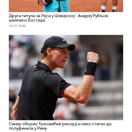
Друга титула за Руса у Шведској - Андреј Рубљов
шампион Бостада
19. 07. 2026.
Синер оборио Ђоковићев рекорд и лако стигао до
полуфинала у Риму