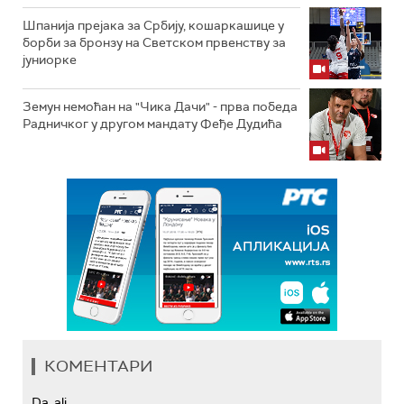
Шпанија прејакa за Србију, кошаркашице у
борби за бронзу на Светском првенству за
јуниорке
Земун немоћан на "Чика Дачи" - прва победа
Радничког у другом мандату Феђе Дудића
КОМЕНТАРИ
Da, ali...