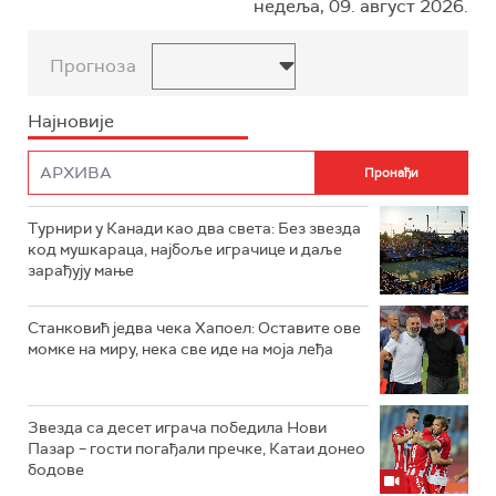
недеља, 09. август 2026.
Прогноза
Најновије
Турнири у Канади као два света: Без звезда
код мушкараца, најбоље играчице и даље
зарађују мање
Станковић једва чека Хапоел: Оставите ове
момке на миру, нека све иде на моја леђа
Звезда са десет играча победила Нови
Пазар – гости погађали пречке, Катаи донео
бодове