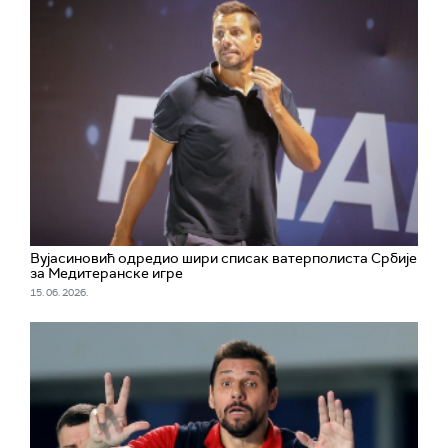
Вујасиновић одредио шири списак ватерполиста Србије
за Медитеранске игре
15. 06. 2026.