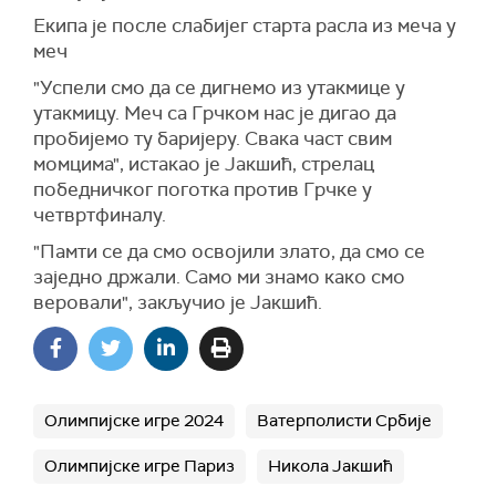
Екипа је после слабијег старта расла из меча у
меч
"Успели смо да се дигнемо из утакмице у
утакмицу. Меч са Грчком нас је дигао да
пробијемо ту баријеру. Свака част свим
момцима", истакао је Јакшић, стрелац
победничког поготка против Грчке у
четвртфиналу.
"Памти се да смо освојили злато, да смо се
заједно држали. Само ми знамо како смо
веровали", закључио је Јакшић.
Олимпијске игре 2024
Ватерполисти Србије
Олимпијске игре Париз
Никола Јакшић