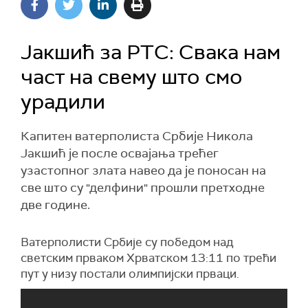
Јакшић за РТС: Свака нам
част на свему што смо
урадили
Капитен ватерполиста Србије Никола
Јакшић је после освајања трећег
узастопног злата навео да је поносан на
све што су "делфини" прошли претходне
две године.
Ватерполисти Србије су победом над
светским прваком Хрватском 13:11 по трећи
пут у низу постали олимпијски прваци.