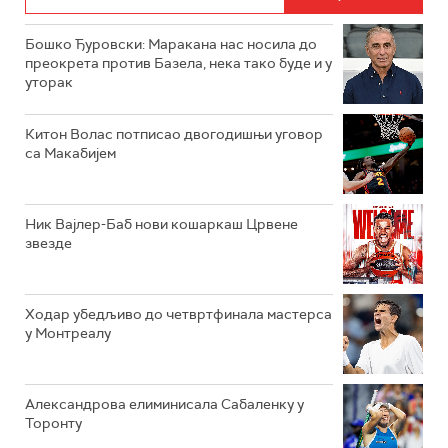
Бошко Ђуровски: Маракана нас носила до
преокрета против Базела, нека тако буде и у
уторак
Китон Волас потписао двогодишњи уговор
са Макабијем
Ник Вајлер-Баб нови кошаркаш Црвене
звезде
Ходар убедљиво до четвртфинала мастерса
у Монтреалу
Александрова елиминисала Сабаленку у
Торонту