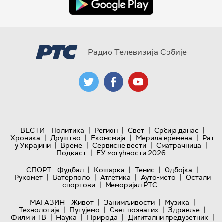
Радио Телевизија Србије
|
|
|
|
ВЕСТИ
Политика
Регион
Свет
Србија данас
|
|
|
|
Хроника
Друштво
Економија
Мерила времена
Рат
|
|
|
|
у Украјини
Време
Сервисне вести
Сматрачница
|
Подкаст
ЕУ могућности 2026
|
|
|
|
СПОРТ
Фудбал
Кошарка
Тенис
Одбојка
|
|
|
|
Рукомет
Ватерполо
Атлетика
Ауто-мото
Остали
|
спортови
Меморијал РТС
|
|
|
МАГАЗИН
Живот
Занимљивости
Музика
|
|
|
|
Технологијa
Путујемо
Свет познатих
Здравље
|
|
|
|
Филм и ТВ
Наука
Природа
Дигитални предузетник