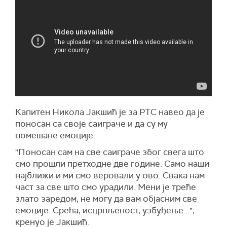
Капитен Никола Јакшић је за РТС навео да је
поносан са своје саиграче и да су му
помешане емоције.
"Поносан сам на све саиграче због свега што
смо прошли претходне две године. Само наши
најближи и ми смо веровали у ово. Свака нам
част за све што смо урадили. Мени је треће
злато заредом, не могу да вам објасним све
емоције. Срећа, исцрпљеност, узбуђење...",
кренуо је Јакшић.