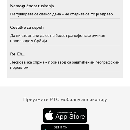
Nemogućnost tusiranja
Не туширате се сваког дана – не стидите се, то је здраво
Cestitke za uspeh
Да ли сте знали да се најбоље грамофонске ручице
производе у Србији
Re: Eh...
Лесковачка спржа – производ са заштићеним географским
пореклом
Преузмите РТС мобилну апликацију