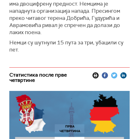
има двоцифрену предност. Немцима је
нападнута организација напада. Пресингом
преко читавог терена Добрића, Гудурића и
Аврамовића ривал је спречен да долази до
лаких поена.
Немци су шутнули 15 пута за три, убацили су
пет.
Статистика после прве
четвртине