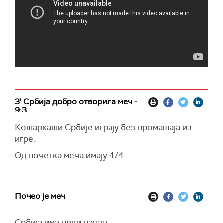
3' Србија добро отворила меч -
9:3
Кошаркаши Србије играју без промашаја из
игре.
Од почетка меча имају 4/4.
Почео је меч
Србија има први напад.