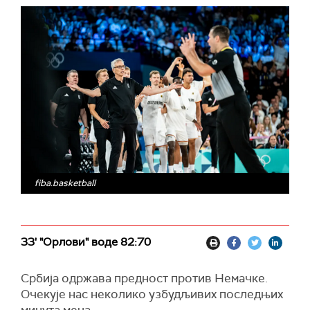
fiba.basketball
33' "Орлови" воде 82:70
Србија одржава предност против Немачке.
Очекује нас неколико узбудљивих последњих