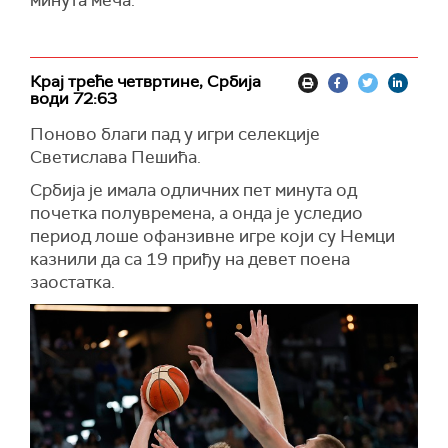
минута меча.
Крај треће четвртине, Србија
води 72:63
Поново благи пад у игри селекције
Светислава Пешића.
Србија је имала одличних пет минута од
почетка полувремена, а онда је уследио
период лоше офанзивне игре који су Немци
казнили да са 19 приђу на девет поена
заостатка.