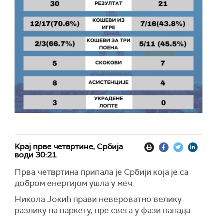
Крај прве четвртине, Србија
води 30:21
Прва четвртина припала је Србији која је са
добром енергијом ушла у меч.
Никола Јокић прави невероватно велику
разлику на паркету, пре свега у фази напада.