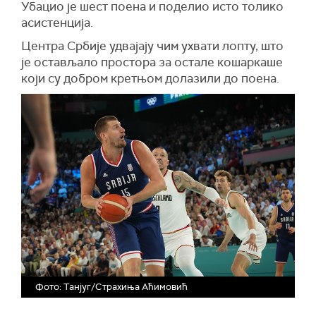
Убацио је шест поена и поделио исто толико
асистенција.
Центра Србије удвајају чим ухвати лопту, што
је остављало простора за остале кошаркаше
који су добром кретњом долазили до поена.
Фото: Танјуг/Страхиња Аћимовић