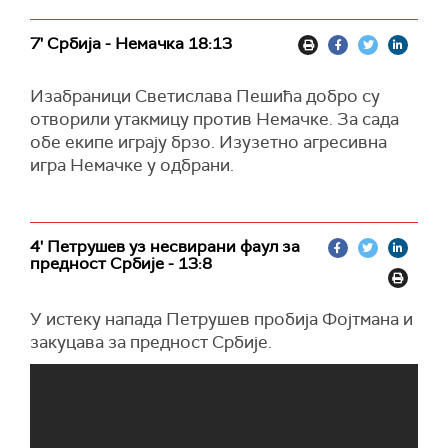
7' Србија - Немачка 18:13
Изабраници Светислава Пешића добро су
отворили утакмицу против Немачке. За сада
обе екипе играју брзо. Изузетно агресивна
игра Немачке у одбрани.
4' Петрушев уз несвирани фаул за
предност Србије - 13:8
У истеку напада Петрушев пробија Фојтмана и
закуцава за предност Србије.