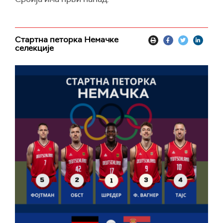
Стартна петорка Немачке
селекције