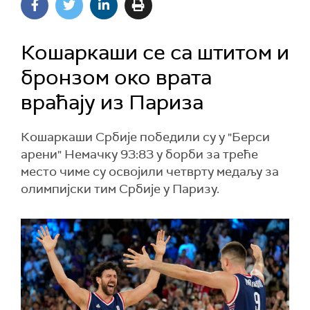
Кошаркаши се са штитом и
бронзом око врата
враћају из Париза
Кошаркаши Србије победили су у "Берси
арени" Немачку 93:83 у борби за треће
место чиме су освојили четврту медаљу за
олимпијски тим Србије у Паризу.