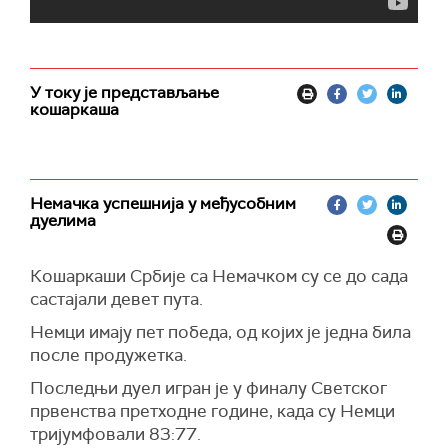
У току је представљање
кошаркаша
Немачка успешнија у међусобним
дуелима
Кошаркаши Србије са Немачком су се до сада
састајали девет пута.
Немци имају пет победа, од којих је једна била
после продужетка.
Последњи дуел игран је у финалу Светског
првенства претходне године, када су Немци
тријумфовали 83:77.