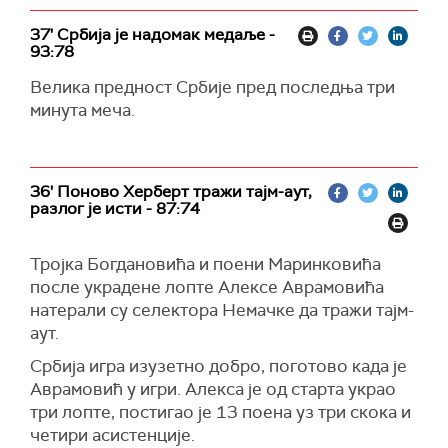
37' Србија је надомак медаље -
93:78
Велика предност Србије пред последња три
минута меча.
36' Поново Херберт тражи тајм-аут,
разлог је исти - 87:74
Тројка Богдановића и поени Маринковића
после украдене лопте Алексе Аврамовића
натерали су селектора Немачке да тражи тајм-
аут.
Србија игра изузетно добро, поготово када је
Аврамовић у игри. Алекса је од старта украо
три лопте, постигао је 13 поена уз три скока и
четири асистенције.