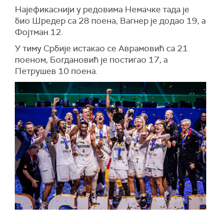
Најефикаснији у редовима Немачке тада је
био Шредер са 28 поена, Вагнер је додао 19, а
Фојтман 12.
У тиму Србије истакао се Аврамовић са 21
поеном, Богдановић је постигао 17, а
Петрушев 10 поена.