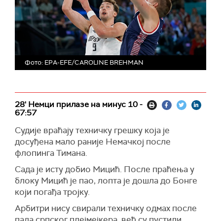
Фото: EPA-EFE/CAROLINE BREHMAN
28' Немци прилазе на минус 10 -
67:57
Судије враћају техничку грешку која је
досуђена мало раније Немачкој после
флопинга Тимана.
Сада је исту добио Мицић. После праћења у
блоку Мицић је пао, лопта је дошла до Бонге
који погађа тројку.
Арбитри нису свирали техничку одмах после
пада српског плејмејкера, већ су пустили