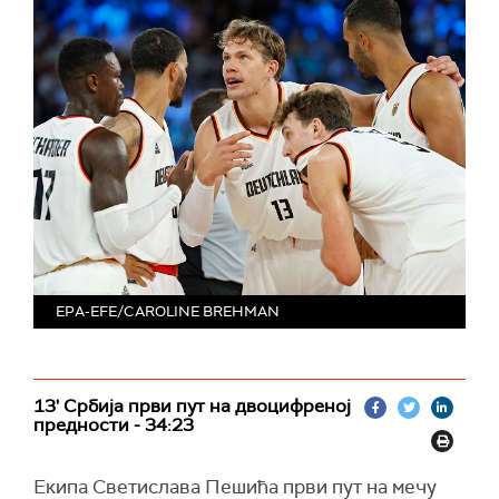
EPA-EFE/CAROLINE BREHMAN
13' Србија први пут на двоцифреној
предности - 34:23
Екипа Светислава Пешића први пут на мечу