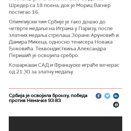
Шредер са 18 поена, док је Мориц Вагнер
постигао 16.
Олимпијски тим Србије је тако дошао до
четврте медаље на Играма у Паризу, после
златних медаља стрелаца Зоране Аруновић и
Дамира Микеца, односно тенисера Новака
Ђоковића. Теквондисткиња Александра
Перишић је освојила сребро.
Кошаркаши САД и Француске играће вечерас
од 21.30 за златну медаљу.
Србија је освојила бронзу, победа
против Немачке 93:83