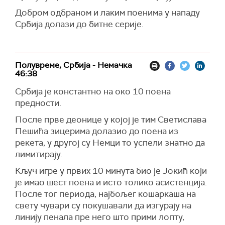
Добром одбраном и лаким поенима у нападу
Србија долази до битне серије.
Полувреме, Србија - Немачка
46:38
Србија је константно на око 10 поена
предности.
После прве деонице у којој је тим Светислава
Пешића зицерима долазио до поена из
рекета, у другој су Немци то успели знатно да
лимитирају.
Кључ игре у првих 10 минута био је Јокић који
је имао шест поена и исто толико асистенција.
После тог периода, најбољег кошаркаша на
свету чувари су покушавали да изгурају на
линију пенала пре него што прими лопту,