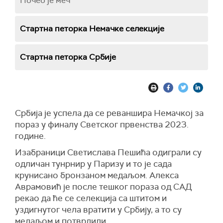
Почео је меч
Стартна петорка Немачке селекције
Стартна петорка Србије
Србија је успела да се реваншира Немачкој за
пораз у финалу Светског првенства 2023.
године.
Изабраници Светислава Пешића одиграли су
одличан тунрнир у Паризу и то је сада
крунисано бронзаном медаљом. Алекса
Аврамовић је после тешког пораза од САД
рекао да ће се селекција са штитом и
уздигнутог чела вратити у Србију, а то су
медаљом и потврдили.