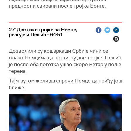
предност и свирали после тројке Бонге.
27' Две лаке тројке за Немце,
реагује и Пешић - 64:51
Дозволили су кошаркаши Србије чини се
олако Немцима да постигну две тројке, Пешић
је после оба поготка ушао скоро метар у поље
терена.
Тајм-аутом жели да спречи Немце да приђу још
ближе.