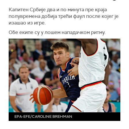
Капитен Србије два и по минута пре краја
полувремена добија трећи фаул после којег је
изашао из игре.
Обе екипе су у лошем нападачком ритму.
EPA-EFE/CAROLINE BREHMAN