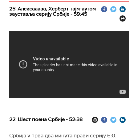
25' Алексааааа, Херберт тајм-аутом
зауставља серију Србије - 59:45
22' Шест поена Србије - 52:38
Србија у прва два минута прави серију 6:0.