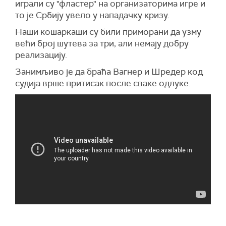
играли су "фластер" на организаторима игре и
то је Србију увело у нападачку кризу.
Наши кошаркаши су били приморани да узму
већи број шутева за три, али немају добру
реализацију.
Занимљиво је да браћа Вагнер и Шредер код
судија врше притисак после сваке одлуке.