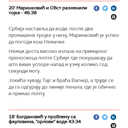
20' Маринковић и Обст разменили
тојке - 46:38
Србија наставља да води, после две
промашене тројке у низу, Маринковић је успео
да погоди кош Немачке.
Немци доста високо излазе на примарног
преносиоца лопте Србије где покушавају да
што више успоре напад и узму колико год
секунди могу.
Јокића чувају Тајс и браћа Вагнер, а труде се
да га одгурају до линије пенала, где је обично
и примао лопту.
18' Богдановић у проблему са
фауловима, "орлови" воде 43:34