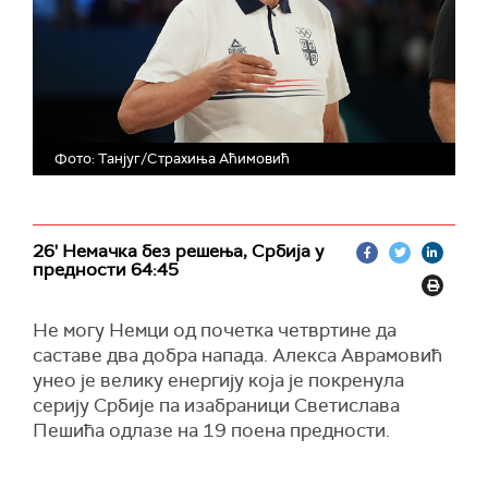
Фото: Танјуг/Страхиња Аћимовић
26' Немачка без решења, Србија у
предности 64:45
Не могу Немци од почетка четвртине да
саставе два добра напада. Алекса Аврамовић
унео је велику енергију која је покренула
серију Србије па изабраници Светислава
Пешића одлазе на 19 поена предности.