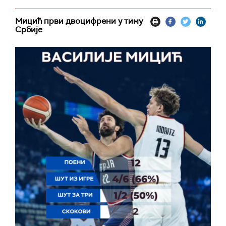
Мицић први двоцифрени у тиму
Србије