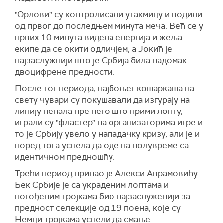
"Орлови" су контролисали утакмицу и водили
од првог до последњем минута меча. Већ се у
првих 10 минута видела енергија и жеља
екипе да се окити одличјем, а Јокић је
најзаслужнији што је Србија била надомак
двоцифрене предности.
После тог периода, најбољег кошаркаша на
свету чувари су покушавали да изгурају на
линију пенала пре него што прими лопту,
играли су "фластер" на организаторима игре и
то је Србију увело у нападачку кризу, али је и
поред тога успела да оде на полувреме са
идентичном предношћу.
Трећи период припао је Алекси Аврамовићу.
Бек Србије је са украденим лоптама и
погођеним тројкама био најзаслуженији за
предност селекције од 19 поена, које су
Немци тројкама успели да смање.