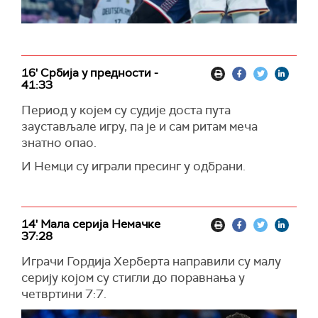
16' Србија у предности -
41:33
Период у којем су судије доста пута
заустављале игру, па је и сам ритам меча
знатно опао.
И Немци су играли пресинг у одбрани.
14' Мала серија Немачке
37:28
Играчи Гордија Херберта направили су малу
серију којом су стигли до поравнања у
четвртини 7:7.