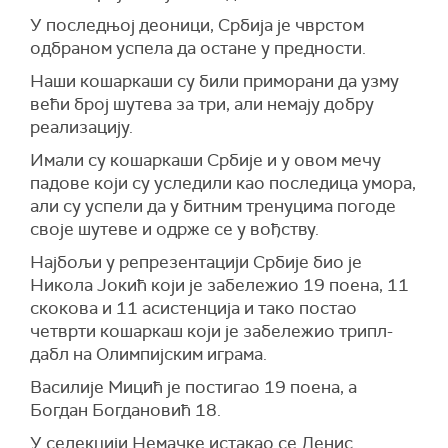
У последњој деоници, Србија је чврстом
одбраном успела да остане у предности.
Наши кошаркаши су били приморани да узму
већи број шутева за три, али немају добру
реализацију.
Имали су кошаркаши Србије и у овом мечу
падове који су уследили као последица умора,
али су успели да у битним тренуцима погоде
своје шутеве и одрже се у вођству.
Најбољи у репрезентацији Србије био је
Никола Јокић који је забележио 19 поена, 11
скокова и 11 асистенција и тако постао
четврти кошаркаш који је забележио трипл-
дабл на Олимпијским играма.
Василије Мицић је постигао 19 поена, а
Богдан Богдановић 18.
У селекцији Немачке истакао се Денис