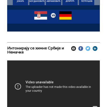
Интонирају се химне Србије и
Немачке