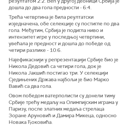
резултатом 2:2. Већ у другој деоници Србија је
дошла до два гола предности - 6:4.
Трећа четвртина је била реултатски
изједначена, обе селекције су постигле по два
гола. Међутим, Србија је подигла ниво и
интензитет игре у последњој четвртини,
увећала је предност и дошла до победе од
четири разлике - 10:6.
Најефикаснији у репрезентацији Србије био је
Никола Дедовић са четири гола, док је
Никола Јакшић постигао три. У селекцији
Сједињених Држава најбољи је био Марко
Вавић са два гола.
Овом победом ватерполисти су донели тиму
Србије трећу медаљу на Олимпијским играма у
Паризу, после златних медаља стрелаца
Зоране Аруновић и Дамира Микеца, односно
Новака Ђоковића.