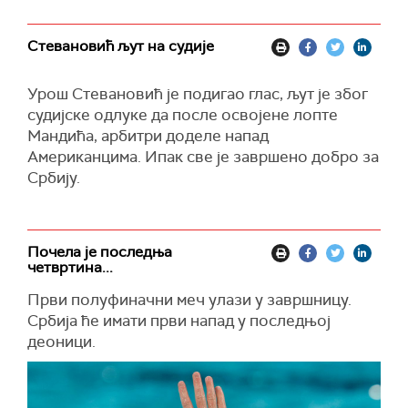
Стевановић љут на судије
Урош Стевановић је подигао глас, љут је због
судијске одлуке да после освојене лопте
Мандића, арбитри доделе напад
Американцима. Ипак све је завршено добро за
Србију.
Почела је последња
четвртина...
Први полуфиначни меч улази у завршницу.
Србија ће имати први напад у последњој
деоници.