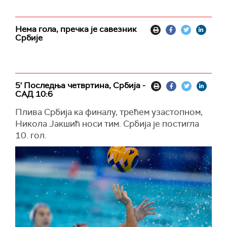
Нема гола, пречка је савезник
Србије
5' Последња четвртина, Србија -
САД 10:6
Плива Србија ка финалу, трећем узастопном,
Никола Јакшић носи тим. Србија је постигла
10. гол.