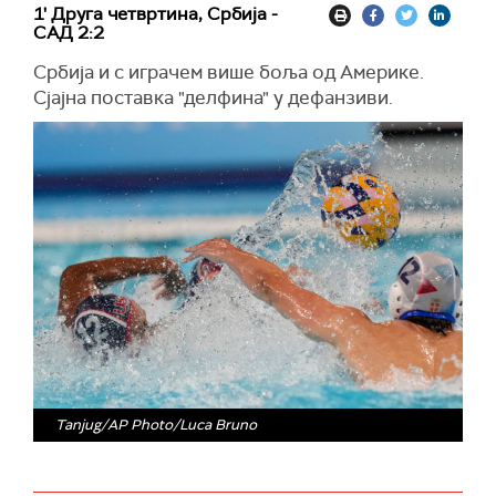
1' Друга четвртина, Србија -
САД 2:2
Србија и с играчем више боља од Америке.
Сјајна поставка "делфина" у дефанзиви.
Tanjug/AP Photo/Luca Bruno