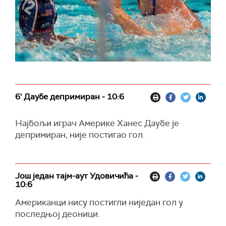
6' Даубе депримиран - 10:6
Најбољи играч Америке Ханес Даубе је
депримиран, није постигао гол.
Још један тајм-аут Удовичића -
10:6
Американци нису постигли ниједан гол у
последњој деоници.