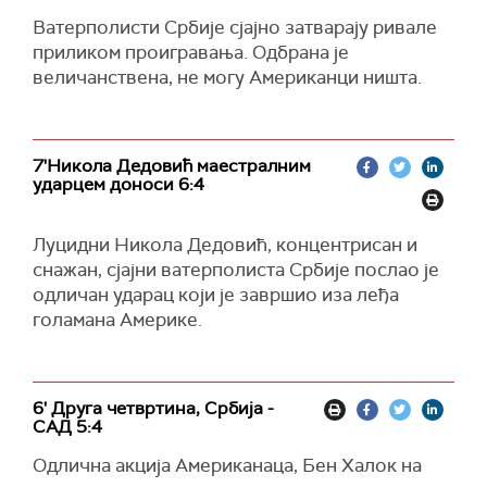
Ватерполисти Србије сјајно затварају ривале
приликом проигравања. Одбрана је
величанствена, не могу Американци ништа.
7'Никола Дедовић маестралним
ударцем доноси 6:4
Луцидни Никола Дедовић, концентрисан и
снажан, сјајни ватерполиста Србије послао је
одличан ударац који је завршио иза леђа
голамана Америке.
6' Друга четвртина, Србија -
САД 5:4
Одлична акција Американаца, Бен Халок на