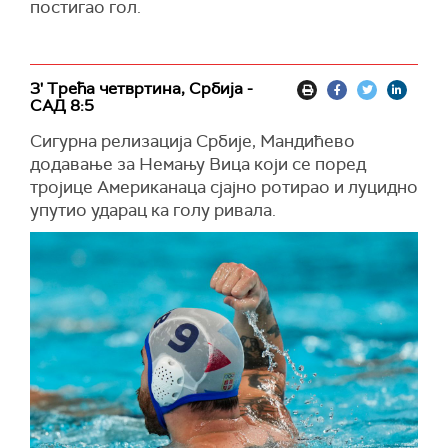
постигао гол.
3' Трећа четвртина, Србија -
САД 8:5
Сигурна релизација Србије, Мандићево
додавање за Немању Вица који се поред
тројице Американаца сјајно ротирао и луцидно
упутио ударац ка голу ривала.