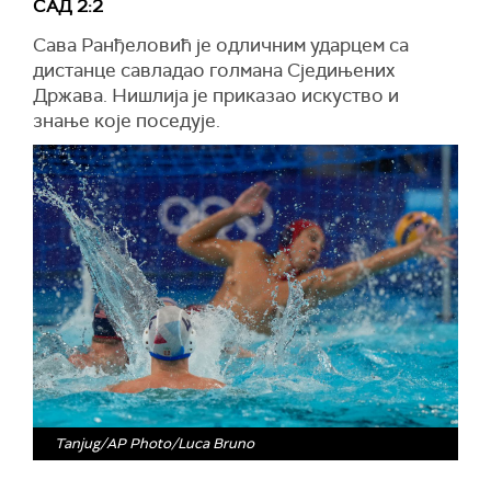
САД 2:2
Сава Ранђеловић је одличним ударцем са
дистанце савладао голмана Сједињених
Држава. Нишлија је приказао искуство и
знање које поседује.
Tanjug/AP Photo/Luca Bruno