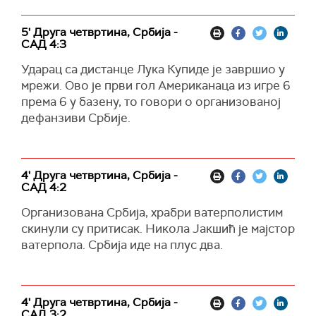
5' Друга четвртина, Србија -
САД 4:3
Ударац са дистанце Лука Купиде је завршио у
мрежи. Ово је први гол Американаца из игре 6
према 6 у базену, то говори о организованој
дефанзиви Србије.
4' Друга четвртина, Србија -
САД 4:2
Организована Србија, храбри ватерполистим
скинули су притисак. Никола Јакшић је мајстор
ватерпола. Србија иде на плус два.
4' Друга четвртина, Србија -
САД 3:2