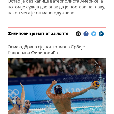
Остао је без капице ватерполиста Америке, а
потом је судија дао знак да је постави на главу,
након чега је он мало одужавао.
Филиповић је магнет за лопте
Осма одбрана сјајног голмана Србије
Радослава Филиповића.