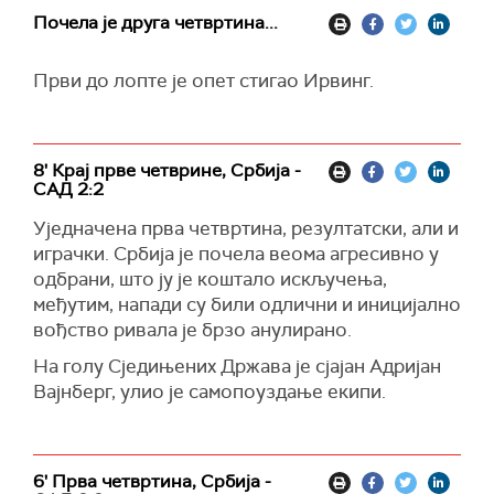
Почела је друга четвртина...
Први до лопте је опет стигао Ирвинг.
8' Крај прве четврине, Србија -
САД 2:2
Уједначена прва четвртина, резултатски, али и
играчки. Србија је почела веома агресивно у
одбрани, што ју је коштало искључења,
међутим, напади су били одлични и иницијално
вођство ривала је брзо анулирано.
На голу Сједињених Држава је сјајан Адријан
Вајнберг, улио је самопоуздање екипи.
6' Прва четвртина, Србија -