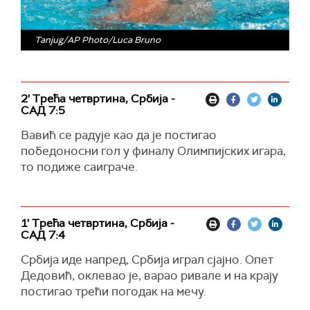
Tanjug/AP Photo/Luca Bruno
2' Трећа четвртина, Србија -
САД 7:5
Вавић се радује као да је постигао
победоносни гол у финалу Олимпијских игара,
то подиже саиграче.
1' Трећа четвртина, Србија -
САД 7:4
Србија иде напред, Србија играл сјајно. Опет
Дедовић, оклевао је, варао ривале и на крају
постигао трећи погодак на мечу.