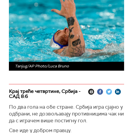
Tanjug/AP Photo/Luca Bruno
Крај треће четвртине, Србија -
САД 8:6
По два гола на обе стране. Србија игра сјајно у
одбрани, не дозвољавају противницима чак ни
да с играчем више постигну гол.
Све иде у добром правцу.