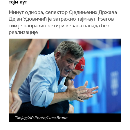
тајм-аут
Минут одмора, селектор Сједињених Држава
Дејан Удовичић је затражио тајм-аут. Његов
тим је направио четири везана напада без
реализације.
Tanjug/AP Photo/Luca Bruno