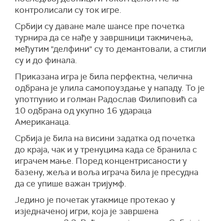
контролисали су ток игре.
Србији су даване мале шансе пре почетка
турнира да се нађе у завршници такмичења,
међутим "делфини" су то демантовали, а стигли
су и до финала.
Приказана игра је била перфектна, челична
одбрана је улила самопоуздање у нападу. То је
употпунио и голман Радослав Филиповић са
10 одбрана од укупно 16 удараца
Американаца.
Србија је била на висини задатка од почетка
до краја, чак и у тренуцима када се бранила с
играчем мање. Поред концентрисаности у
базену, жеља и воља играча била је пресудна
да се упише важан тријумф.
Једино је почетак утакмице протекао у
изједначеној игри, која је завршена