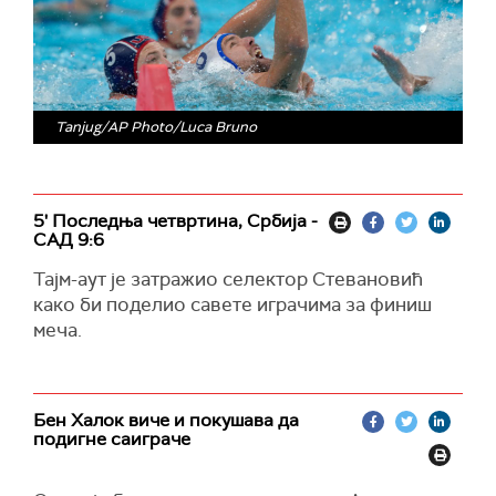
Tanjug/AP Photo/Luca Bruno
5' Последња четвртина, Србија -
САД 9:6
Тајм-аут је затражио селектор Стевановић
како би поделио савете играчима за финиш
меча.
Бен Халок виче и покушава да
подигне саиграче