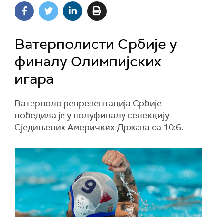
Ватерполисти Србије у
финалу Олимпијских
игара
Ватерполо репрезентација Србије
победила је у полуфиналу селекцију
Сједињених Америчких Држава са 10:6.