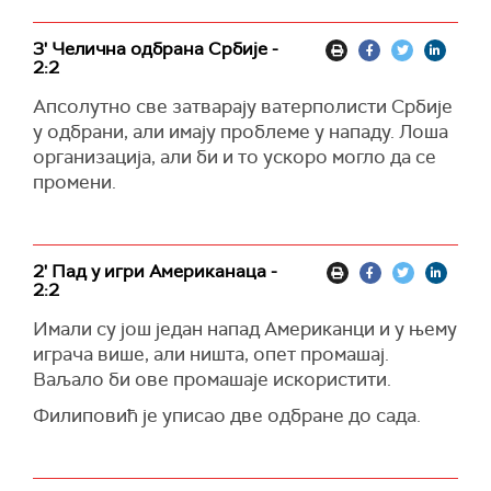
3' Челична одбрана Србије -
2:2
Апсолутно све затварају ватерполисти Србије
у одбрани, али имају проблеме у нападу. Лоша
организација, али би и то ускоро могло да се
промени.
2' Пад у игри Американаца -
2:2
Имали су још један напад Американци и у њему
играча више, али ништа, опет промашај.
Ваљало би ове промашаје искористити.
Филиповић је уписао две одбране до сада.