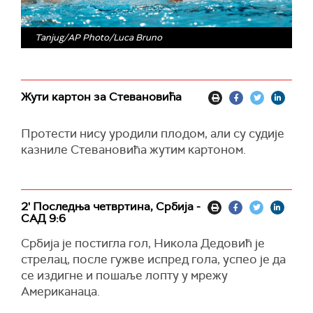
Tanjug/AP Photo/Luca Bruno
Жути картон за Стевановића
Протести нису уродили плодом, али су судије
казниле Стевановића жутим картоном.
2' Последња четвртина, Србија -
САД 9:6
Србија је постигла гол, Никола Дедовић је
стрелац, после гужве испред гола, успео је да
се издигне и пошаље лопту у мрежу
Американаца.