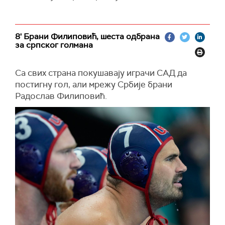
8' Брани Филиповић, шеста одбрана
за српског голмана
Са свих страна покушавају играчи САД да
постигну гол, али мрежу Србије брани
Радослав Филиповић.