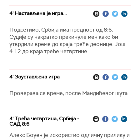
4' Настављена је игра...
Подсетимо, Србија има предност од 8:6.
Судије су накратко прекинуле меч како би
утврдили време до краја треће деонице. Још
4:12 до краја треће четвртине.
4' Заустављена игра
Проверава се време, после Мандићевог шута.
4' Трећа четвртина, Србија -
САД 8:6
Алекс Боуен је искористио одличну прилику и