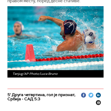
правом месту, поред десне стативе.
Tanjug/AP Photo/Luca Bruno
5' Друга четвртина, гол је признат,
Србија - САД 5:3