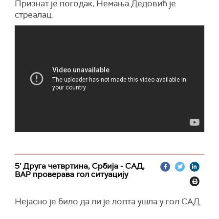
Признат је погодак, Немања Дедовић је
стреалац.
5' Друга четвртина, Србија - САД,
ВАР проверава гол ситуацију
Нејасно је било да ли је лопта ушла у гол САД.