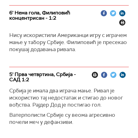
6' Нема гола, Филиповић
концентрисан - 1:2
Нису искористили Американци игру с играчем
мање у табору Србије. Филиповић је пресекао
покушај додавања ривала.
5' Прва четвртина, Србија -
САД 1:2
Србија је имала два играча мање. Ривал је
искористио тај недостатак и стигао до новог
вођства. Рајдер Дод је постигао гол.
Ватерполисти Србије су веома агресивно
почели меч у дефанзиви.