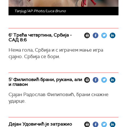
Tanjug/AP Photo/Luca Bruno
6' Трећа четвртина, Србија -
САД 8:6
Нема гола, Србија и с играчем мање игра
сјајно. Србија се бори.
5' Филиповић брани, рукама, али
и главом
Сјајан Радослав Филиповић, брани снажне
ударце.
Дејан Удовичић је затражио