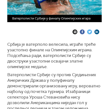
Ватерполисти Србије у финалу Олимпијских игара
Србија је ватерполо велесила, играће треће
узастопно финале на Олимпијским играма.
Подсећања ради, ватерполисти Србије су
двоструки узастопни освајачи златне
олимпијске медаље.
Ватерполисти Србије су против Сједињених
Америчких Држава у полуфиналу
демонстрирали организовану игру, вероватно
најбољу од почетка турнира. Изабраници
селектора Уроша Стевановића нису
дозволили Американцима ниједан гол у
последњој деоници и током целом меча