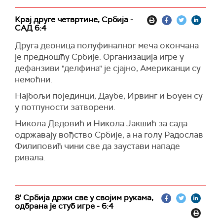
Крај друге четвртине, Србија -
САД 6:4
Друга деоница полуфиналног меча окончана
је предношћу Србије. Организација игре у
дефанзиви "делфина" је сјајно, Американци су
немоћни.
Најбољи појединци, Даубе, Ирвинг и Боуен су
у потпуности затворени.
Никола Дедовић и Никола Јакшић за сада
одржавају вођство Србије, а на голу Радослав
Филиповић чини све да заустави нападе
ривала.
8' Србија држи све у својим рукама,
одбрана је стуб игре - 6:4