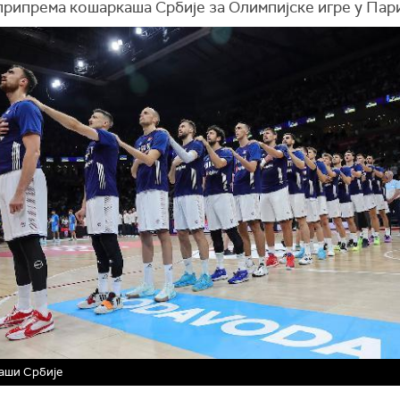
припрема кошаркаша Србије за Олимпијске игре у Пари
аши Србије