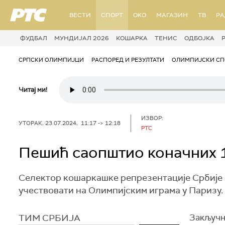
РТС
ВЕСТИ
СПОРТ
OKO
МАГАЗИН
ТВ
Р
ФУДБАЛ
МУНДИЈАЛ 2026
КОШАРКА
ТЕНИС
ОДБОЈКА
СРПСКИ ОЛИМПИЈЦИ
РАСПОРЕД И РЕЗУЛТАТИ
ОЛИМПИЈСКИ СП
Читај ми!
ИЗВОР:
УТОРАК, 23.07.2024, 11:17 -> 12:18
РТС
Пешић саопштио коначних 1
Селектор кошаркашке репрезентације Србије С
учествовати на Олимпијским играма у Паризу.
ТИМ СРБИЈА
Закључн