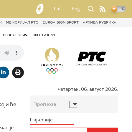
Lat
Eng
И
МЕМОРИЈАЛ РТС
EUROVISION SPORT
АРХИВА РУБРИКА
СЕОСКЕ ПРИЧЕ
ШЕСТИ КРУГ
четвртак, 06. август 2026.
оји ће
Прогноза
Најновије
чан је