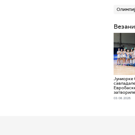
Олимпиј
Везани
Јуниорке 
савладале
Евробаске
затвориле
03. 08. 2026.