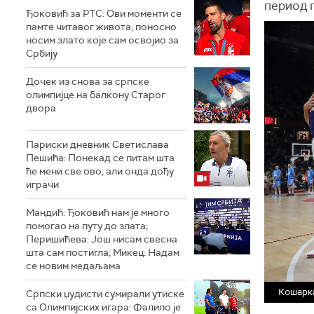
период 
Ђоковић за РТС: Ови моменти се
памте читавог живота, поносно
носим злато које сам освојио за
Србију
Дочек из снова за српске
олимпијце на балкону Старог
двора
Париски дневник Светислава
Пешића: Понекад се питам шта
ће мени све ово, али онда дођу
играчи
Мандић: Ђоковић нам је много
помогао на путу до злата;
Перишићева: Још нисам свесна
шта сам постигла; Микец: Надам
се новим медаљама
Кошарк
Српски џудисти сумирали утиске
са Олимпијских игара: Фалило је