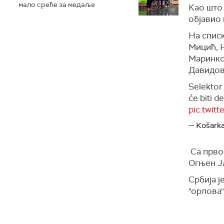
мало среће за медаље
Као што
објавио 
На списк
Мицић, 
Маринко
Давидов
Selektor 
će biti d
pic.twit
— Košarka
Са прво
Огњен Ј
Србија ј
"орлова"