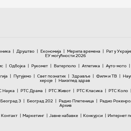
|
|
|
|
оника
Друштво
Економија
Мерила времена
Рат у Украји
ЕУ могућности 2026
|
|
|
|
|
|
ис
Одбојка
Рукомет
Ватерполо
Атлетика
Ауто-мото
|
|
|
|
|
гијa
Путујемо
Свет познатих
Здравље
Филм и ТВ
Нау
|
хероје
Наизглед здрав
|
|
|
|
С Наука
РТС Драма
РТС Живот
РТС Класика
РТС Коло
|
|
|
 Београд 3
Београд 202
Радио Плетеница
Радио Рокенро
Архив
|
|
|
|
Контакт
Маркетинг
Јавне набавке
Конкурси
Интернет п