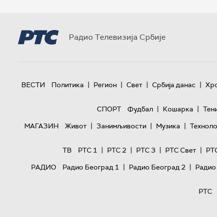
Радио Телевизија Србије
|
|
|
|
ВЕСТИ
Политика
Регион
Свет
Србија данас
Хр
|
|
СПОРТ
Фудбал
Кошарка
Тен
|
|
|
МАГАЗИН
Живот
Занимљивости
Музика
Техноло
|
|
|
|
ТВ
РТС 1
РТС 2
РТС 3
РТС Свет
РТ
|
|
РАДИО
Радио Београд 1
Радио Београд 2
Радио
РТС