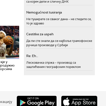
са којим дели и сличну ДНК
Nemogućnost tusiranja
Не туширате се сваког дана – не стидите се,
то је здраво
Cestitke za uspeh
Да ли сте знали да се најбоље грамофонске
ручице производе у Србији
Re: Eh...
аје у
Лесковачка спржа – производ са
 продужио
заштићеним географским пореклом
иорсима
кацију