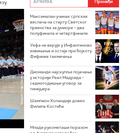
зу.
Максималан учинак српских
веслача на старту Светског
првенства за јуниоре – два
полуфинала и четвртфинале
Уефа не верује у Инфантиново
извињење и остаје при бојкоту
Фифиних такмичења
Диоманде најскупље појачање
у историји Реал Мадрида –
седмогодишњи уговор за
тинејџера
Шампион Холандије довео
Филипа Костића
Млади рукометаши поразом
од Аустрије остали без