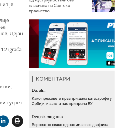
ић је
пласмана на Светско
првенство
лије
ања
ев, Дејан
 12 igrača
КОМЕНТАРИ
вски,
Da, ali...
Како преживети прва три дана катастрофе у
ви сусрет
Србији, и за шта нас припрема ЕУ
Dvojnik mog oca
Вероватно свако од нас има свог двојника