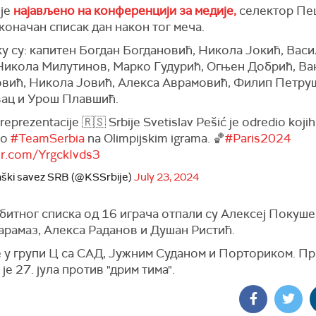
 је
најављено на конференцији за медије,
селектор Пеш
коначан списак дан након тог меча.
у су: капитен Богдан Богдановић, Никола Јокић, Васи
Никола Милутинов, Марко Гудурић, Огњен Добрић, В
вић, Никола Јовић, Алекса Аврамовић, Филип Петруш
ац и Урош Плавшић.
reprezentacije 🇷🇸 Srbije Svetislav Pešić je odredio kojih
eo
#TeamSerbia
na Olimpijskim igrama. 🏀
#Paris2024
ter.com/YrgckIvds3
ški savez SRB (@KSSrbije)
July 23, 2024
битног списка од 16 играча отпали су Алексеј Покуше
арамаз, Алекса Раданов и Душан Ристић.
е у групи Ц са САД, Јужним Суданом и Порториком. Пр
 је 27. јула против "дрим тима".