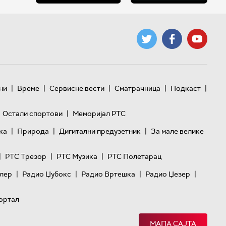
|
|
|
|
|
ни
Време
Сервисне вести
Сматрачница
Подкаст
|
Остали спортови
Меморијал РТС
|
|
|
ка
Природа
Дигитални предузетник
За мале велике
|
|
|
РТС Трезор
РТС Музика
РТС Полетарац
|
|
|
|
лер
Радио Џубокс
Радио Вртешка
Радио Џезер
ортал
МАПА САЈТА