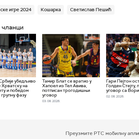
ске игре 2024
Кошарка
Светислав Пешић
 чланци
Србије убедљиво
Тамир Блат се вратио у
Гари Пејтон ост
 Хрватску на
Хапоел из Тел Авива,
Голден Стејту,
ту и победом
потписан трогодишњи
уговор са Вор
 групну фазу
уговор
02. 08. 2026.
03. 08. 2026.
Преузмите РТС мобилну апли