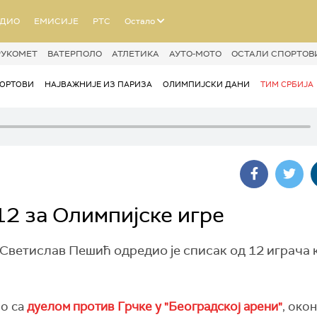
АДИО
ЕМИСИЈЕ
РТС
Остало
РУКОМЕТ
ВАТЕРПОЛО
АТЛЕТИКА
АУТО-МОТО
ОСТАЛИ СПОРТОВ
ОРТОВИ
НАЈВАЖНИЈЕ ИЗ ПАРИЗА
ОЛИМПИЈСКИ ДАНИ
ТИМ СРБИЈА
2 за Олимпијске игре
ветислав Пешић одредио је списак од 12 играча к
о са
дуелом против Грчке у "Београдској арени"
, окон