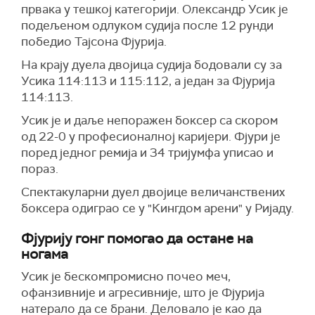
првака у тешкој категорији. Олександр Усик је
подељеном одлуком судија после 12 рунди
победио Тајсона Фјурија.
На крају дуела двојица судија бодовали су за
Усика 114:113 и 115:112, а један за Фјурија
114:113.
Усик је и даље непоражен боксер са скором
од 22-0 у професионалној каријери. Фјури је
поред једног ремија и 34 тријумфа уписао и
пораз.
Спектакуларни дуел двојице величанствених
боксера одиграо се у "Кингдом арени" у Ријаду.
Фјурију гонг помогао да остане на
ногама
Усик је бескомпромисно почео меч,
офанзивније и агресивније, што је Фјурија
натерало да се брани. Деловало је као да