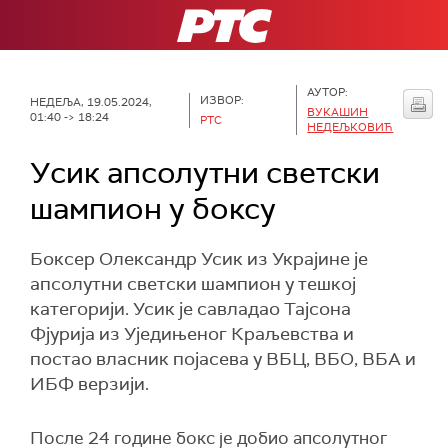
РТС
АУТОР:
ИЗВОР:
НЕДЕЉА, 19.05.2024,
ВУКАШИН
01:40 -> 18:24
РТС
НЕДЕЉКОВИЋ
Усик апсолутни светски
шампион у боксу
Боксер Олександр Усик из Украјине је
апсолутни светски шампион у тешкој
категорији. Усик је савладао Тајсона
Фјурија из Уједињеног Краљевства и
постао власник појасева у ВБЦ, ВБО, ВБА и
ИБФ верзији.
После 24 године бокс је добио апсолутног