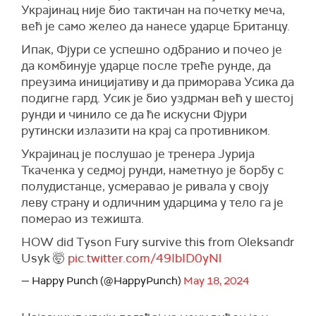
Украјинац није био тактичан на почетку меча,
већ је само желео да нанесе ударце Британцу.
Ипак, Фјури се успешно одбранио и почео је
да комбинује ударце после треће рунде, да
преузима иницијативу и да приморава Усика да
подигне гард. Усик је био уздрман већ у шестој
рунди и чинило се да ће искусни Фјури
рутински излазити на крај са противником.
Украјинац је послушао је тренера Јурија
Ткаченка у седмој рунди, наметнуо је борбу с
полудистанце, усмеравао је ривала у своју
леву страну и одличним ударцима у тело га је
померао из тежишта.
HOW did Tyson Fury survive this from Oleksandr
Usyk 🤯
pic.twitter.com/49IbID0yNl
— Happy Punch (@HappyPunch)
May 18, 2024