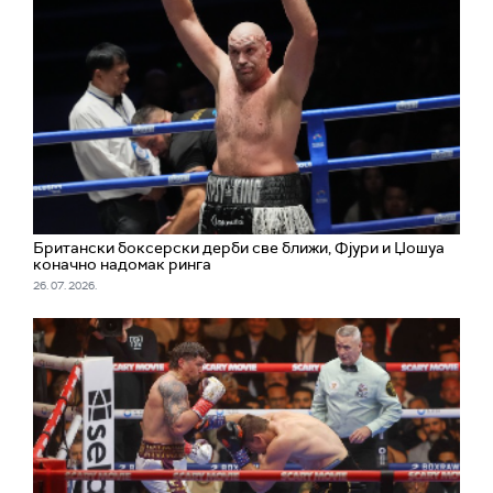
Британски боксерски дерби све ближи, Фјури и Џошуа
коначно надомак ринга
26. 07. 2026.