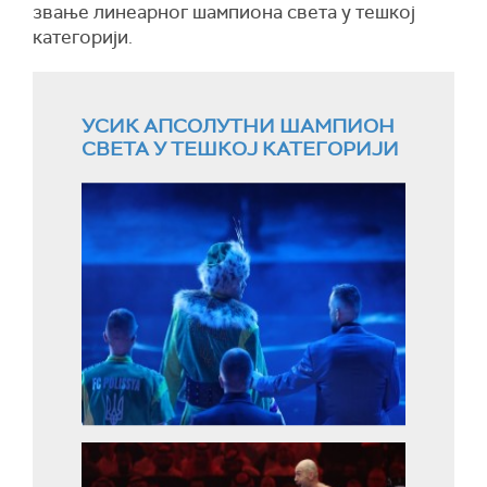
звање линеарног шампиона света у тешкој
категорији.
УСИК АПСОЛУТНИ ШАМПИОН
СВЕТА У ТЕШКОЈ КАТЕГОРИЈИ