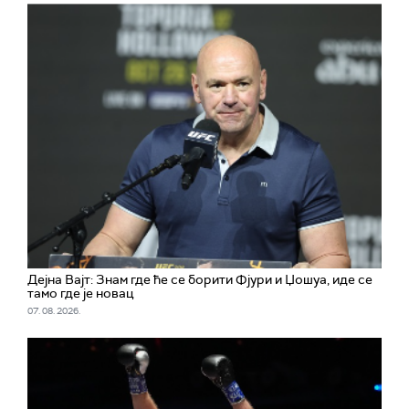
Дејна Вајт: Знам где ће се борити Фјури и Џошуа, иде се
тамо где је новац
07. 08. 2026.