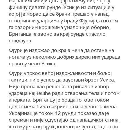
Најзанимљивији догађај на мечу виђен је у
финишу девете рунде. Усик је из ситуације у
којој је морао да се брани прешао у напад,
отворивши ударцима у браду Фјурија, а потом
га разорним крошеима умало није оборио.
Британца је звоно за крај рунде спасило
нокдауна.
Фјури је издржао до краја меча да остане на
ногама уз неколико добрих директних удараца
право у чело Усика.
Фјури упркос већој издржљивости и бољој
тактици, није успео да заустави брзог Усика.
Није пронашао решење за ривалов избор
удараца најчешће ради отварања тела и потом
аперката. Британцу је брада готово током
целог меча била сакривена иза левог рамена.
Украјинац је током 12 рунди показао да је
спреман и није одустајао од нападачког стила,
што му је на крају и донело резултат, односно