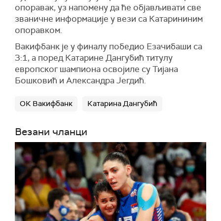
опоравак, уз напомену да ће објављивати све
званичне информације у вези са Катарининим
опоравком.
Вакифбанк је у финалу победио Езачибаши са
3:1, а поред Катарине Дангубић титулу
европског шампиона освојиле су Тијана
Бошковић и Александра Јегдић.
ОК Вакифбанк
Катарина Дангубић
Везани чланци