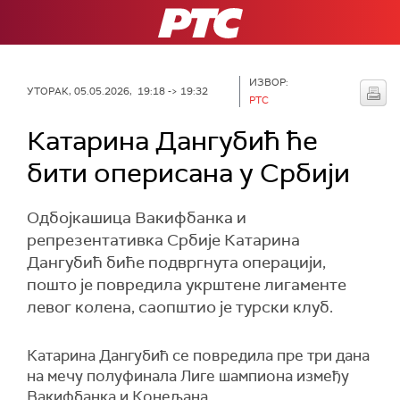
РТС
ИЗВОР:
УТОРАК, 05.05.2026, 19:18 -> 19:32
РТС
Катарина Дангубић ће
бити оперисана у Србији
Одбојкашица Вакифбанка и
репрезентативка Србије Катарина
Дангубић биће подвргнута операцији,
пошто је повредила укрштене лигаменте
левог колена, саопштио је турски клуб.
Катарина Дангубић се повредила пре три дана
на мечу полуфинала Лиге шампиона између
Вакифбанка и Конељана.