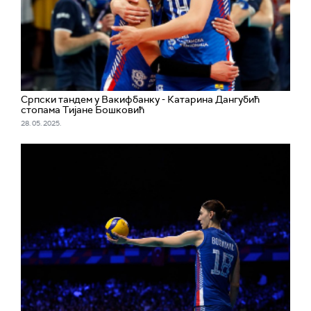
Српски тандем у Вакифбанку - Катарина Дангубић
стопама Тијане Бошковић
28. 05. 2025.