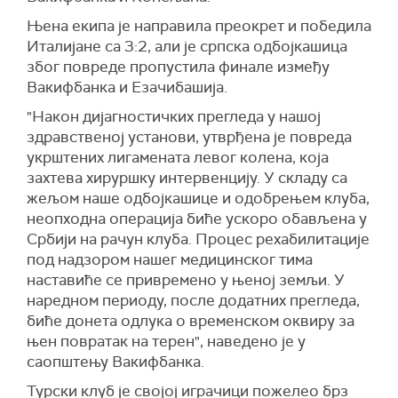
Њена екипа је направила преокрет и победила
Италијане са 3:2, али је српска одбојкашица
због повреде пропустила финале између
Вакифбанка и Езачибашија.
"Након дијагностичких прегледа у нашој
здравственој установи, утврђена је повреда
укрштених лигамената левог колена, која
захтева хируршку интервенцију. У складу са
жељом наше одбојкашице и одобрењем клуба,
неопходна операција биће ускоро обављена у
Србији на рачун клуба. Процес рехабилитације
под надзором нашег медицинског тима
наставиће се привремено у њеној земљи. У
наредном периоду, после додатних прегледа,
биће донета одлука о временском оквиру за
њен повратак на терен", наведено је у
саопштењу Вакифбанка.
Турски клуб је својој играчици пожелео брз