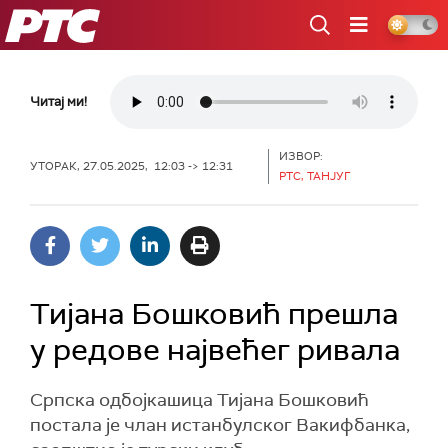
РТС
Читај ми!
ИЗВОР:
УТОРАК, 27.05.2025, 12:03 -> 12:31
РТС, ТАНЈУГ
Тијана Бошковић прешла
у редове највећег ривала
Српска одбојкашица Тијана Бошковић
постала је члан истанбулског Вакифбанка,