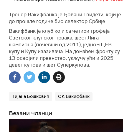
Тренер Вакифбанка је Ђовани Гвидети, који је
до прошле године био селектор Србије.
Вакифбанк је клуб који са четири трофеја
Светског клупског првака, шест Лига
шампиона (почевши од 2011), једном ЦЕВ
купу и Купу изазивача. На домаћем фронту су
13 освојили првенство, укључујући и 2025,
девет купова и шет Суперкупова.
Тијана Бошковић
ОК Вакифбанк
Везани чланци