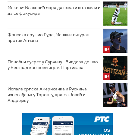
Мекени: Влаховић мора да схвати шта жели и
да се фокусира
Фонсека срушио Руда, Меншик сигуран
против Атмана
Поноћни сусрет у Сурчину - Вилдоза дошао
у Београд као нови играч Партизана
Испале српска Американка и Рускиња –
изненађења у Торонту, крај за Јовић и
Андрејеву