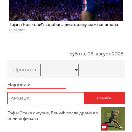
Тијана Бошковић задобила дисторзију скочног зглоба
26. 08. 2025.
субота, 08. август 2026.
Прогноза
Најновије
Гоф и Осака сигурне, Бенчић после драме до
осмине финала