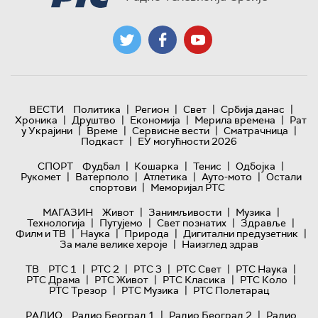
|
|
|
|
ВЕСТИ
Политика
Регион
Свет
Србија данас
|
|
|
|
Хроника
Друштво
Економија
Мерила времена
Рат
|
|
|
|
у Украјини
Време
Сервисне вести
Сматрачница
|
Подкаст
ЕУ могућности 2026
|
|
|
|
СПОРТ
Фудбал
Кошарка
Тенис
Одбојка
|
|
|
|
Рукомет
Ватерполо
Атлетика
Ауто-мото
Остали
|
спортови
Меморијал РТС
|
|
|
МАГАЗИН
Живот
Занимљивости
Музика
|
|
|
|
Технологијa
Путујемо
Свет познатих
Здравље
|
|
|
|
Филм и ТВ
Наука
Природа
Дигитални предузетник
|
За мале велике хероје
Наизглед здрав
|
|
|
|
|
ТВ
РТС 1
РТС 2
РТС 3
РТС Свет
РТС Наука
|
|
|
|
РТС Драма
РТС Живот
РТС Класика
РТС Коло
|
|
РТС Трезор
РТС Музика
РТС Полетарац
|
|
РАДИО
Радио Београд 1
Радио Београд 2
Радио