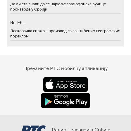
Да ли сте знали да се најбоље грамофонске ручице
производе у Србији
Re: Eh...
Лесковачка спржа – производ са заштићеним географским
пореклом
Преузмите РТС мобилну апликацију
Радио Телевизија Србије