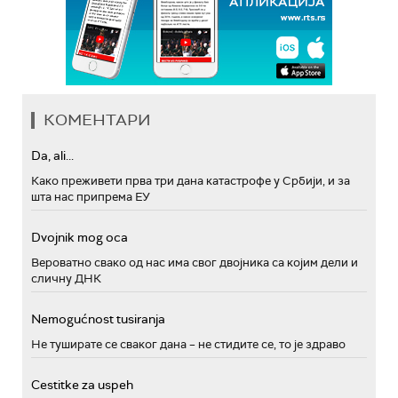
КОМЕНТАРИ
Da, ali...
Како преживети прва три дана катастрофе у Србији, и за
шта нас припрема ЕУ
Dvojnik mog oca
Вероватно свако од нас има свог двојника са којим дели и
сличну ДНК
Nemogućnost tusiranja
Не туширате се сваког дана – не стидите се, то је здраво
Cestitke za uspeh