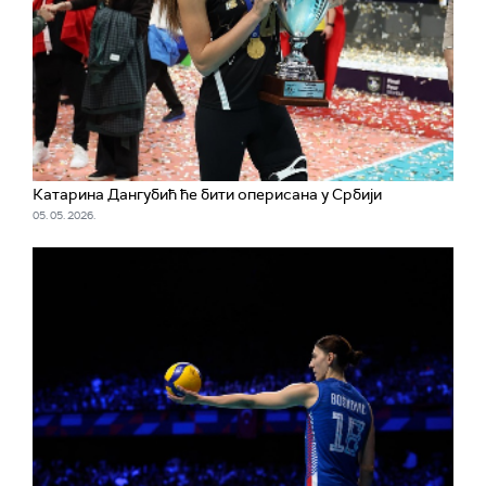
Катарина Дангубић ће бити оперисана у Србији
05. 05. 2026.