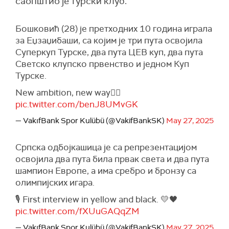
саопштио је турски клуб.
Бошковић (28) је претходних 10 година играла
за Еџзаџибаши, са којим је три пута освојила
Суперкуп Турске, два пута ЦЕВ куп, два пута
Светско клупско првенство и једном Куп
Турске.
New ambition, new way✍🏻
pic.twitter.com/benJ8UMvGK
— VakıfBank Spor Kulübü (@VakifBankSK)
May 27, 2025
Српска одбојкашица је са репрезентацијом
освојила два пута била првак света и два пута
шампион Европе, а има сребро и бронзу са
олимпијских игара.
🎙️ First interview in yellow and black. 💛🖤
pic.twitter.com/fXUuGAQqZM
— VakıfBank Spor Kulübü (@VakifBankSK)
May 27, 2025