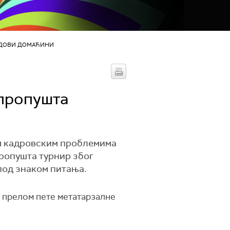
ДОВИ ДОМАЋИНИ
 пропушта
им кадровским проблемима
ропушта турнир због
под знаком питања.
о прелом пете метатарзалне