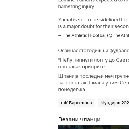
hamstring injury.
Yamal is set to be sidelined fo
is a major doubt for their seco
— The Athletic | Football (@TheAth
Осамнаестогодишњи фудбалер 
"Нећу пипнути лопту до Светск
опоравак приоритет.
Шпанија последњи меч групне 
за повратак Јамала у тим. Се
понедељка.
ФК Барселона
Мундијал 20
Везани чланци