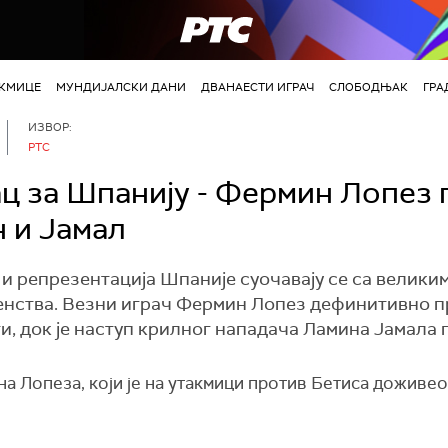
РТС
АКМИЦЕ
МУНДИЈАЛСКИ ДАНИ
ДВАНАЕСТИ ИГРАЧ
СЛОБОДЊАК
ГРА
ИЗВОР:
РТС
ц за Шпанију - Фермин Лопез
н и Јамал
и репрезентација Шпаније суочавају се са велик
енства. Везни играч Фермин Лопез дефинитивно п
и, док је наступ крилног нападача Ламина Јамала 
на Лопеза, који је на утакмици против Бетиса доживе