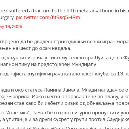
ez suffered a fracture to the fifth metatarsal bone in his 
surgery.
pic.twitter.com/fit9sq5HRm
y 18, 2026
тврђено да ће двадесеттрогодишњи везни играч морати
ењен на шест до осам недеља.
 од кључних играча у систему селектора Луиса де ла Ф
налном тиму на предстојећем Мундијалу.
 од најистакнутијих играча каталонског клуба, са 13 п
ада и око статуса Ламина Јамала. Млади нападач се
рајем априла. Иако његов опоравак тече по плану, и к
резан став како би избегли ризик од обнављања повр
г "Атлетика", Јамал ће готово сигурно пропустити ув
 а упитан је и за други сусрет у групи против Саудијск
ss the start of Spain’s World Cup campaign as he continu