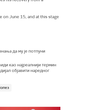
e on June 15, and at this stage
знања да му је потпуни
види као најреалнији термин
ндијал објавити наредног
Лопез