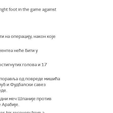
right foot in the game against
 на операцију, након које
уентеа неће бити у
остигнутих голова и 17
 опоравља од повреде мишића
луб и Фудбалски савез
еде.
одни меч Шпаније против
е Арабије.
es his recovery from a