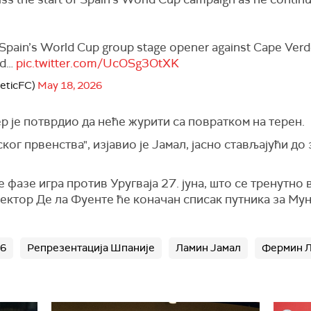
r Spain’s World Cup group stage opener against Cape Verd
nd…
pic.twitter.com/UcOSg3OtXK
leticFC)
May 18, 2026
је потврдио да неће журити са повратком на терен.
ог првенства", изјавио је Јамал, јасно стављајући до 
фазе игра против Уругваја 27. јуна, што се тренутно 
лектор Де ла Фуенте ће коначан списак путника за Му
26
Репрезентација Шпаније
Ламин Јамал
Фермин 