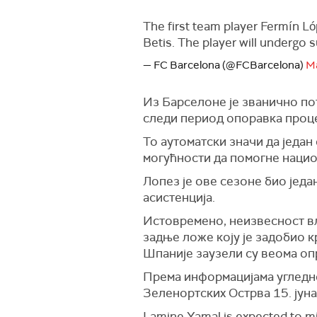
The first team player Fermín Lóp
Betis. The player will undergo 
— FC Barcelona (@FCBarcelona)
Ma
Из Барселоне је званично по
следи период опоравка проц
То аутоматски значи да један
могућности да помогне нацио
Лопез је ове сезоне био један
асистенција.
Истовремено, неизвесност вл
задње ложе коју је задобио к
Шпаније заузели су веома оп
Према информацијама угледно
Зеленортских Острва 15. јуна,
Lamine Yamal is expected to mi