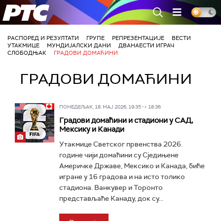
РТС
РАСПОРЕД И РЕЗУЛТАТИ
ГРУПЕ
РЕПРЕЗЕНТАЦИЈЕ
ВЕСТИ
УТАКМИЦЕ
МУНДИЈАЛСКИ ДАНИ
ДВАНАЕСТИ ИГРАЧ
СЛОБОДЊАК
ГРАДОВИ ДОМАЋИНИ
ГРАДОВИ ДОМАЋИНИ
ПОНЕДЕЉАК, 18. МАЈ 2026, 19:35 -> 18:36
Градови домаћини и стадиони у САД,
Мексику и Канади
Утакмице Светског првенства 2026.
године чији домаћини су Сједињене
Америчке Државе, Мексико и Канада, биће
игране у 16 градова и на исто толико
стадиона. Ванкувер и Торонто
представљаће Канаду, док су...