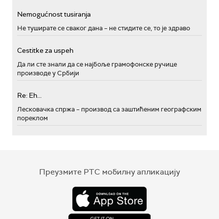
Nemogućnost tusiranja
Не туширате се сваког дана – не стидите се, то је здраво
Cestitke za uspeh
Да ли сте знали да се најбоље грамофонске ручице
производе у Србији
Re: Eh...
Лесковачка спржа – производ са заштићеним географским
пореклом
Преузмите РТС мобилну апликацију