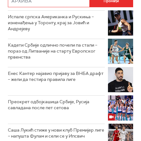
Испале српска Американка и Рускиња –
изненађења у Торонту, крај за Јовић и
Андрејеву
Кадети Србије одлично почели па стали –
пораз од Литваније на старту Европског
првенства
Енес Кантер најавио пријаву за ВНБА драфт
– жели да тестира правила лиге
Преокрет одбојкашица Србије, Русија
савладана после пет сетова
Саша Лукић стиже у нови клуб Премијер лиге
– напушта Фулам и сели се у Ипсвич