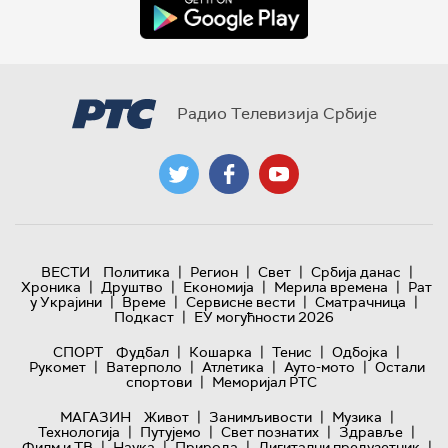
Радио Телевизија Србије
|
|
|
|
ВЕСТИ
Политика
Регион
Свет
Србија данас
|
|
|
|
Хроника
Друштво
Економија
Мерила времена
Рат
|
|
|
|
у Украјини
Време
Сервисне вести
Сматрачница
|
Подкаст
ЕУ могућности 2026
|
|
|
|
СПОРТ
Фудбал
Кошарка
Тенис
Одбојка
|
|
|
|
Рукомет
Ватерполо
Атлетика
Ауто-мото
Остали
|
спортови
Меморијал РТС
|
|
|
МАГАЗИН
Живот
Занимљивости
Музика
|
|
|
|
Технологијa
Путујемо
Свет познатих
Здравље
|
|
|
|
Филм и ТВ
Наука
Природа
Дигитални предузетник