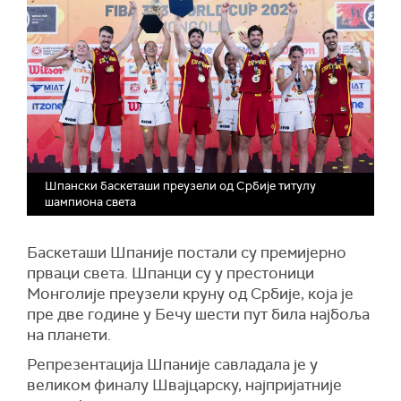
Шпански баскеташи преузели од Србије титулу
шампиона света
Баскеташи Шпаније постали су премијерно
прваци света. Шпанци су у престоници
Монголије преузели круну од Србије, која је
пре две године у Бечу шести пут била најбоља
на планети.
Репрезентација Шпаније савладала је у
великом финалу Швајцарску, најпријатније