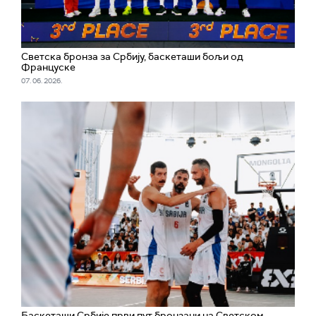
Светска бронза за Србију, баскеташи бољи од
Француске
07. 06. 2026.
Баскеташи Србије први пут бронзани на Светском