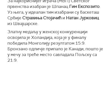
За најкориснијег играча (МВП) Светског
првенства изабран је Шпанац
Гим Експозито
.
Уз њега, у идеалан тим изабрани су баскеташ
Србије
Страхиња Стојачић
и
Натан Јурковиц
из Швајцарске.
Златну медаљу у женској конкуренцији
освојила је Холандија, која је у финалу
победила Монголију резултатом 15:9.
Бронзано одличје припало је Канади, пошто је
у мечу за треће место савладала Пољску са
21:9.