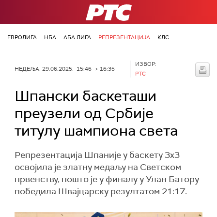
РТС
ЕВРОЛИГА
НБА
АБА ЛИГА
РЕПРЕЗЕНТАЦИЈА
КЛС
ИЗВОР:
НЕДЕЉА, 29.06.2025, 15:46 -> 16:35
РТС
Шпански баскеташи
преузели од Србије
титулу шампиона света
Репрезентација Шпаније у баскету 3x3
освојила је златну медаљу на Светском
првенству, пошто је у финалу у Улан Батору
победила Швајцарску резултатом 21:17.