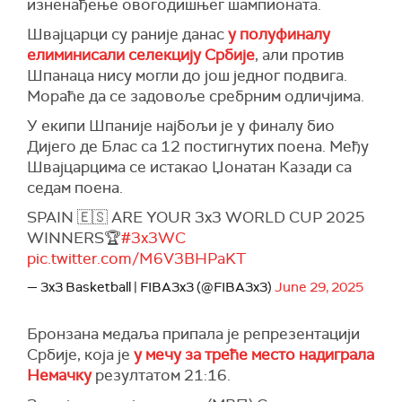
изненађење овогодишњег шампионата.
Швајцарци су раније данас
у полуфиналу
елиминисали селекцију Србије
, али против
Шпанаца нису могли до још једног подвига.
Мораће да се задовоље сребрним одличјима.
У екипи Шпаније најбољи је у финалу био
Дијего де Блас са 12 постигнутих поена. Међу
Швајцарцима се истакао Џонатан Казади са
седам поена.
SPAIN 🇪🇸 ARE YOUR 3x3 WORLD CUP 2025
WINNERS🏆
#3x3WC
pic.twitter.com/M6V3BHPaKT
— 3x3 Basketball | FIBA3x3 (@FIBA3x3)
June 29, 2025
Бронзана медаља припала је репрезентацији
Србије, која је
у мечу за треће место надиграла
Немачку
резултатом 21:16.