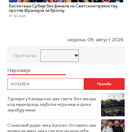
Баскеташи Србије без финала на Светском првенству,
против Француза за бронзу
07. 06. 2026.
недеља, 09. август 2026.
Прогноза
Најновије
Турнири у Канади као два света: Без звезда
код мушкараца, најбоље играчице и даље
зарађују мање
Станковић једва чека Хапоел: Оставите ове
момке на миру, нека све иде на моја леђа