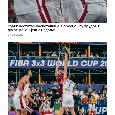
Вучић честитао баскеташима: Борбеношћу, трудом и
духом до још једне медаље
07. 06. 2026.