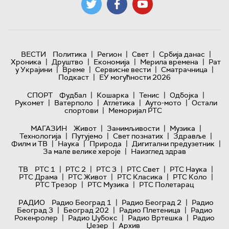
|
|
|
|
ВЕСТИ
Политика
Регион
Свет
Србија данас
|
|
|
|
Хроника
Друштво
Економија
Мерила времена
Рат
|
|
|
|
у Украјини
Време
Сервисне вести
Сматрачница
|
Подкаст
ЕУ могућности 2026
|
|
|
|
СПОРТ
Фудбал
Кошарка
Тенис
Одбојка
|
|
|
|
Рукомет
Ватерполо
Атлетика
Ауто-мото
Остали
|
спортови
Меморијал РТС
|
|
|
МАГАЗИН
Живот
Занимљивости
Музика
|
|
|
|
Технологијa
Путујемо
Свет познатих
Здравље
|
|
|
|
Филм и ТВ
Наука
Природа
Дигитални предузетник
|
За мале велике хероје
Наизглед здрав
|
|
|
|
|
ТВ
РТС 1
РТС 2
РТС 3
РТС Свет
РТС Наука
|
|
|
|
РТС Драма
РТС Живот
РТС Класика
РТС Коло
|
|
РТС Трезор
РТС Музика
РТС Полетарац
|
|
РАДИО
Радио Београд 1
Радио Београд 2
Радио
|
|
|
Београд 3
Београд 202
Радио Плетеница
Радио
|
|
|
Рокенролер
Радио Џубокс
Радио Вртешка
Радио
|
Џезер
Архив