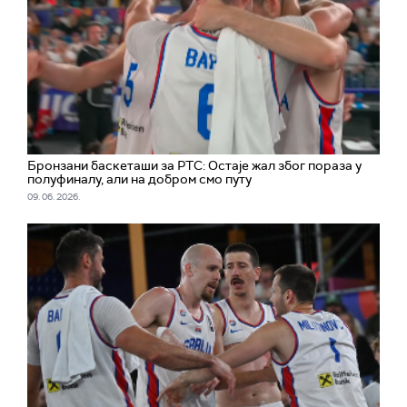
Бронзани баскеташи за РТС: Остаје жал због пораза у
полуфиналу, али на добром смо путу
09. 06. 2026.