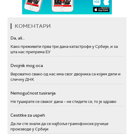
КОМЕНТАРИ
Da, ali...
Како преживети прва три дана катастрофе у Србији, и за
шта нас припрема ЕУ
Dvojnik mog oca
Вероватно свако од нас има свог двојника са којим дели и
сличну ДНК
Nemogućnost tusiranja
Не туширате се сваког дана – не стидите се, то је здраво
Cestitke za uspeh
Да ли сте знали да се најбоље грамофонске ручице
производе у Србији