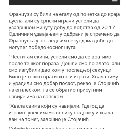
Французи су били на егалу од почетка до краја
дуела, али су српски играчи успели да
узавршном минуту дођу до вођства од 20:17.
Одличним удвајањем у одбрани је спречено да
Француска у последњим секундама дође до
могућег победоносног шута.
"Честитам екипи, успели смо да се вратимо
после тешког пораза. Дошли смо по злато, али
смо изгубили двојком у последњој секунди.
Било је тешко вратити се и играти. Хвала тиму
и урадили смо добар посао", рекао је Стојачић
на егнлеском, па се обратио присутним
навијачима на српском.
"Хвала свима који су навијали. Гдегод да
играмо, увек имамо велику подршку и хвала
вам на томе", завршио је Стојачић.
Србији је ово друга бронзана медаља на