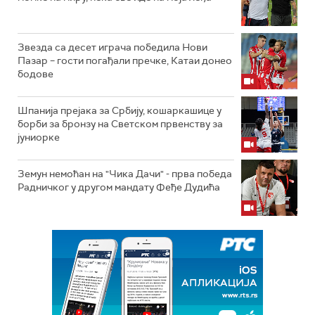
Звезда са десет играча победила Нови
Пазар – гости погађали пречке, Катаи донео
бодове
Шпанија прејакa за Србију, кошаркашице у
борби за бронзу на Светском првенству за
јуниорке
Земун немоћан на "Чика Дачи" - прва победа
Радничког у другом мандату Феђе Дудића