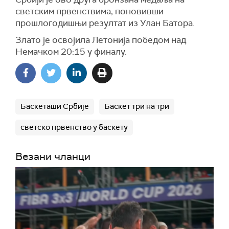
светским првенствима, поновивши
прошлогодишњи резултат из Улан Батора.
Злато је освојила Летонија победом над
Немачком 20:15 у финалу.
Баскеташи Србије
Баскет три на три
светско првенство у баскету
Везани чланци