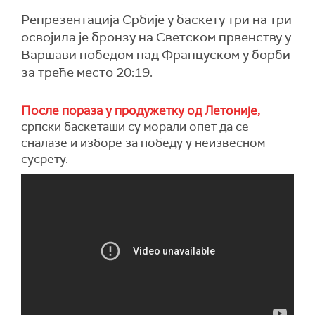
Репрезентација Србије у баскету три на три
освојила је бронзу на Светском првенству у
Варшави победом над Француском у борби
за треће место 20:19.
После пораза у продужетку од Летоније,
српски баскеташи су морали опет да се
сналазе и изборе за победу у неизвесном
сусрету.