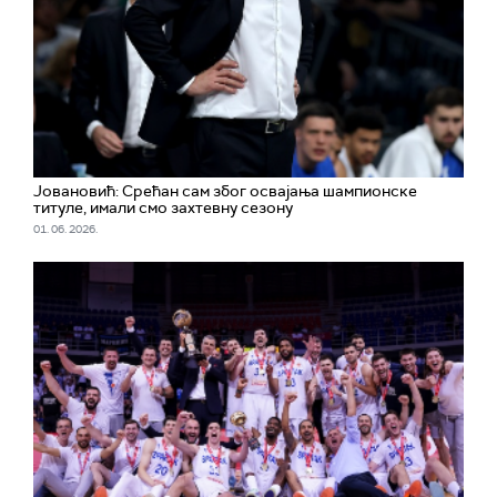
Јовановић: Срећан сам због освајања шампионске
титуле, имали смо захтевну сезону
01. 06. 2026.