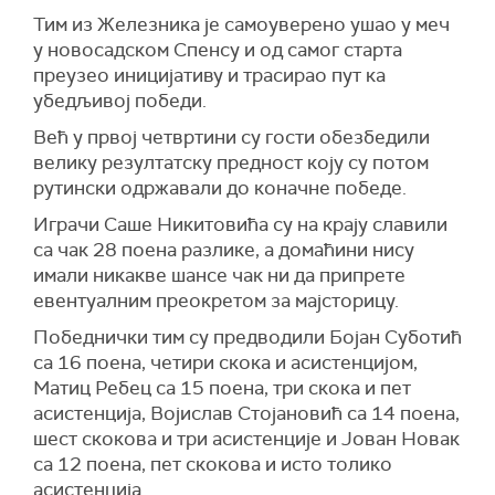
Тим из Железника је самоуверено ушао у меч
у новосадском Спенсу и од самог старта
преузео иницијативу и трасирао пут ка
убедљивој победи.
Већ у првој четвртини су гости обезбедили
велику резултатску предност коју су потом
рутински одржавали до коначне победе.
Играчи Саше Никитовића су на крају славили
са чак 28 поена разлике, а домаћини нису
имали никакве шансе чак ни да припрете
евентуалним преокретом за мајсторицу.
Победнички тим су предводили Бојан Суботић
са 16 поена, четири скока и асистенцијом,
Матиц Ребец са 15 поена, три скока и пет
асистенција, Војислав Стојановић са 14 поена,
шест скокова и три асистенције и Јован Новак
са 12 поена, пет скокова и исто толико
асистенција.