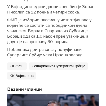
У Војводини једини двоцифрен био је Зоран
Николић са 12 поена и четири скока.
ФМП је изборио пласман у четвртфинале у
којем ће се састати са победником дуела
чачанског Борца и Спартака из Суботице.
Борац води са 1:0 након прве утакмице, а
друга је на програму 30. априла.
Победника доигравања у полуфинали
Суперлиге Србије чека Црвена звезда.
КК ФМП
Кошаркашка Суперлига Србије
КК Војводина
Везани чланци