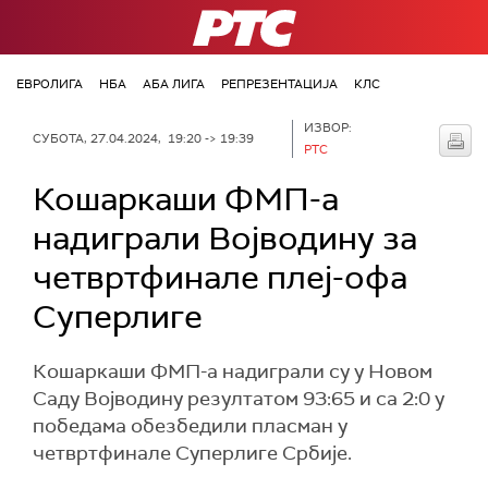
РТС
ЕВРОЛИГА
НБА
АБА ЛИГА
РЕПРЕЗЕНТАЦИЈА
КЛС
ИЗВОР:
СУБОТА, 27.04.2024, 19:20 -> 19:39
РТС
Кошаркаши ФМП-а
надиграли Војводину за
четвртфинале плеј-офа
Суперлиге
Кошаркаши ФМП-а надиграли су у Новом
Саду Војводину резултатом 93:65 и са 2:0 у
победама обезбедили пласман у
четвртфинале Суперлиге Србије.