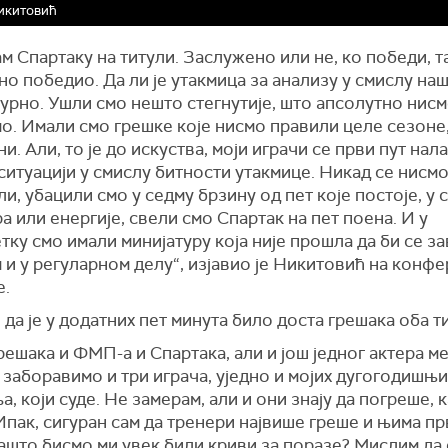
икитовић
м Спартаку на титули. Заслужено или не, ко победи, та
о победио. Да ли је утакмица за анализу у смислу наш
гурно. Ушли смо нешто стегнутије, што апсолутно нис
о. Имали смо грешке које нисмо правили целе сезоне
и. Али, то је до искуства, моји играчи се први пут нала
ситуацији у смислу битности утакмице. Никад се нисм
и, убацили смо у седму брзину од пет које постоје, у 
а или енергије, свели смо Спартак на пет поена. И у
ку смо имали минијатуру која није прошла да би се з
и у регуларном делу“, изјавио је Никитовић на конфе
е.
 да је у додатних пет минута било доста грешака оба т
решака и ФМП-а и Спартака, али и још једног актера м
 заборавимо и три играча, уједно и мојих дугогодишњи
а, који суде. Не замерам, али и они знају да погреше, 
Ипак, сигуран сам да тренери највише греше и њима пр
Зашто бисмо ми увек били криви за поразе? Мислим да 