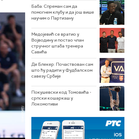
Баба: Спреман сам да
помогнем клубу и да још више
научим о Партизану
Медојевић се вратио у
Војводину и постао члан
стручног штаба тренера
Савића
Де Блекер: Почаствован сам
што ћу радити у Фудбалском
савезу Србије
Покушевски код Томовића -
српски кошаркаш у
Локомотиви