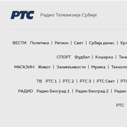
Радио Телевизија Србије
|
|
|
|
ВЕСТИ
Политика
Регион
Свет
Србија данас
Хр
|
|
СПОРТ
Фудбал
Кошарка
Тен
|
|
|
МАГАЗИН
Живот
Занимљивости
Музика
Техноло
|
|
|
|
ТВ
РТС 1
РТС 2
РТС 3
РТС Свет
РТ
|
|
РАДИО
Радио Београд 1
Радио Београд 2
Радио
РТС