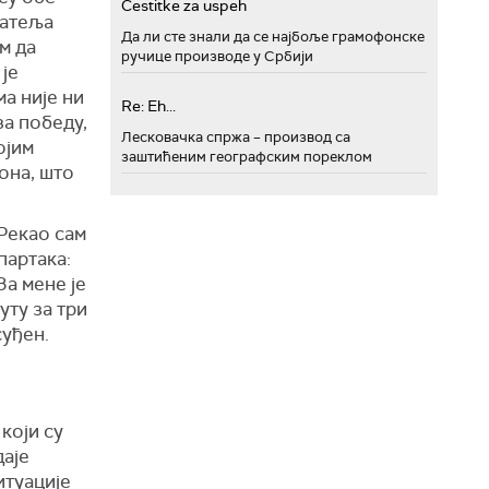
Cestitke za uspeh
јатеља
Да ли сте знали да се најбоље грамофонске
м да
ручице производе у Србији
је
ма није ни
Re: Eh...
 за победу,
Лесковачка спржа – производ са
ојим
заштићеним географским пореклом
она, што
 Рекао сам
партака:
За мене је
уту за три
суђен.
који су
даје
итуације