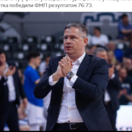
тка победили ФМП резултатом 76:73.