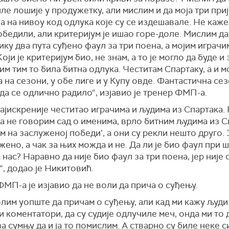
ле лошије у продужетку, али мислим и да моја три при
а на нивоу код одлука које су се издешавале. Не каже
бедили, али критеријум је ишао горе-доле. Мислим да 
ку два пута суђено фаул за три поена, а мојим играчи
Који је критеријум био, не знам, а то је могло да буде и
мим тим то била битна одлука. Честитам Спартаку, а и м
 на сезони, у обе лиге и у Купу овде. Фантастична сез
 да се одлично радило“, изјавио је тренер ФМП-а.
најискреније честитао играчима и људима из Спартака.
да не говорим сад о именима, врло битним људима из С
м на заслуженој победи’, а они су рекли нешто друго. 
жено, а чак за њих можда и не. Да ли је био фаул при ш
 нас? Наравно да није био фаул за три поена, јер није 
, додао је Никитовић.
МП-а је изјавио да не воли да прича о суђењу.
олим уопште да причам о суђењу, али кад ми кажу људи 
и коментатори, да су судије одлучиле меч, онда ми то 
а сумњу да и ја то помислим. А стварно су биле неке с