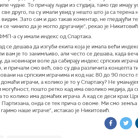
биле чудне. То причају људи из студија, тамо где имају 
 све друго, па су имали увид у нешто што ја са терена 
 видим. Зато сам и дао такав коментар, не гледајући те
 се чинило да је могло другачије“, рекао је Никитовић
ФМП-а су имали индекс од Спартака.
ад се дешава да изгуби екипа која је имала већи индекс
ли вам је то занимљиво, али често се дешава, када веч
, да новинари воле да сабирају индекс српских играча
 и причали смо већ, ово су два различита концепта т
овани на српским играчима и код нас 80 до 90 посто 
домаћи играчи, а колико је то у Спартаку? Не умањује
 могућност, пошто ретко кад има оволико медија, да 
 то колико има домаћих играча. А кад се деси крах Ц
 Партизана, онда се тек прича о овоме. Ми смо земља 
 гајимо наше играче“, истакао је Никитовић.