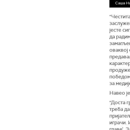
Саша Н
"Честита
заслужен
јесте си
да радим
замагљен
оваквој 
предавал
карактер
продужет
победом 
за медиј
Навео је
"Доста г
треба да
пријатељ
играчи. 
главе’. 