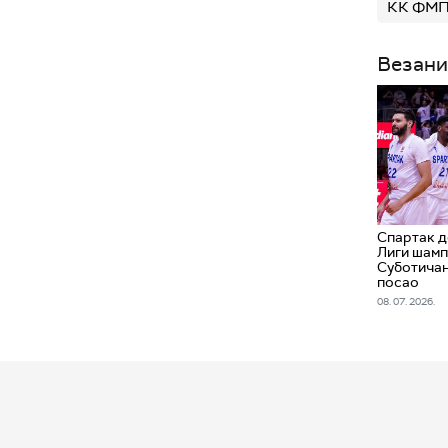
КК ФМ
Везани
Спартак д
Лиги шамп
Суботичан
посао
08. 07. 2026.