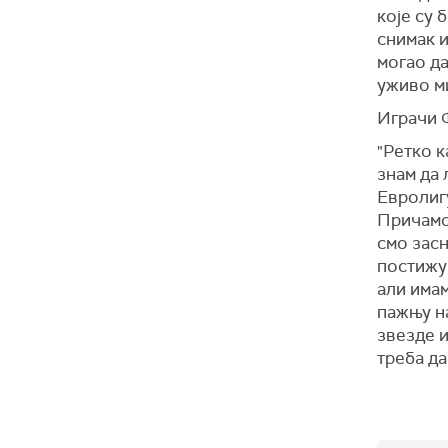
које су 
снимак и
могао да
уживо ми
Играчи 
"Ретко к
знам да 
Евролигу
Причамо,
смо засн
постижу 
али имам
пажњу на
звезде и
треба да