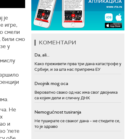
ј је
е игре,
мо смели
, били смо
КОМЕНТАРИ
зе у
о
Da, ali...
смислу
Како преживети прва три дана катастрофе у
Србији, и за шта нас припрема ЕУ
авршило
ренцији
Dvojnik mog oca
Вероватно свако од нас има свог двојника
са којим дели и сличну ДНК
има.
еча. Не
Nemogućnost tusiranja
х
Не туширате се сваког дана – не стидите се,
као и
то је здраво
во ‘лете
су обе