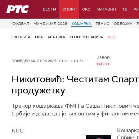
РТС
ВЕСТИ
СПОРТ
OKO
МАГАЗИН
ТВ
Р
ФУДБАЛ
МУНДИЈАЛ 2026
КОШАРКА
ТЕНИС
ОДБОЈКА
ЕВРОЛИГА
НБА
АБА ЛИГА
РЕПРЕЗЕНТАЦИЈА
КЛС
ИЗВОР:
ПОНЕДЕЉАК, 01.06.2026, 01:41 -> 01:51
ТАНЈУГ
Никитовић: Честитам Спарта
продужетку
Тренер кошаркаша ФМП-а Саша Никитовић чест
Србије и додао да је његов тим у финалном ме
КЛС
Кошарка
Србије,