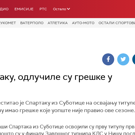
АДИО
ЕМИСИЈЕ
РТС
Остало
РУКОМЕТ
ВАТЕРПОЛО
АТЛЕТИКА
АУТО-МОТО
ОСТАЛИ СПОРТОВ
ку, одлучиле су грешке у
итао је Спартаку из Суботице на освајању титул
чу имао грешке које уопште није правио ове сезоне.
ши Спартака из Суботице освојили су прву титулу прв
 пошто су у финалу Завршног турнира КЛС у Нишу пос