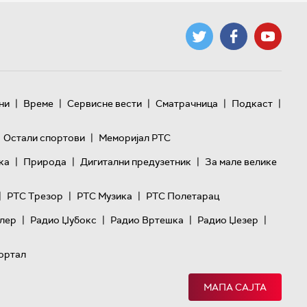
|
|
|
|
|
ни
Време
Сервисне вести
Сматрачница
Подкаст
|
Остали спортови
Меморијал РТС
|
|
|
ка
Природа
Дигитални предузетник
За мале велике
|
|
|
РТС Трезор
РТС Музика
РТС Полетарац
|
|
|
|
лер
Радио Џубокс
Радио Вртешка
Радио Џезер
ортал
МАПА САЈТА