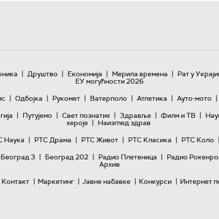
|
|
|
|
оника
Друштво
Економија
Мерила времена
Рат у Украји
ЕУ могућности 2026
|
|
|
|
|
|
ис
Одбојка
Рукомет
Ватерполо
Атлетика
Ауто-мото
|
|
|
|
|
гијa
Путујемо
Свет познатих
Здравље
Филм и ТВ
Нау
|
хероје
Наизглед здрав
|
|
|
|
С Наука
РТС Драма
РТС Живот
РТС Класика
РТС Коло
|
|
|
 Београд 3
Београд 202
Радио Плетеница
Радио Рокенро
Архив
|
|
|
|
Контакт
Маркетинг
Јавне набавке
Конкурси
Интернет п