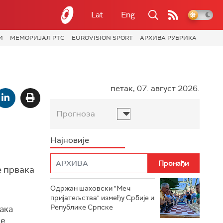
Lat
Eng
И
МЕМОРИЈАЛ РТС
EUROVISION SPORT
АРХИВА РУБРИКА
петак, 07. август 2026.
Прогноза
Најновије
е првака
Одржан шаховски "Меч
пријатељства" између Србије и
Републике Српске
ака
ле