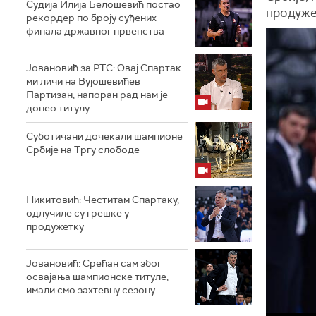
Судија Илија Белошевић постао
продуже
рекордер по броју суђених
финала државног првенства
Јовановић за РТС: Овај Спартак
ми личи на Вујошевићев
Партизан, напоран рад нам је
донео титулу
Суботичани дочекали шампионе
Србије на Тргу слободе
Никитовић: Честитам Спартаку,
одлучиле су грешке у
продужетку
Јовановић: Срећан сам због
освајања шампионске титуле,
имали смо захтевну сезону