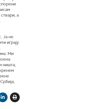
успорени
нисам
 ствари, а
.
. Ја не
ити играју
.
има. Ми
поена
м ништа,
скренем
рвене
Србија,