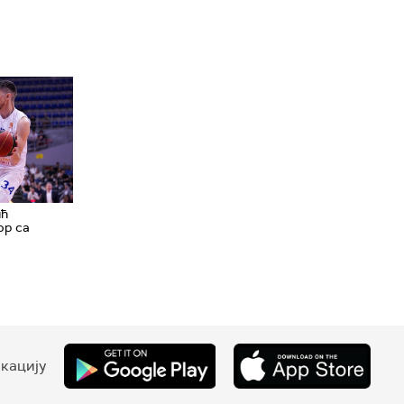
ић
ор са
кацију