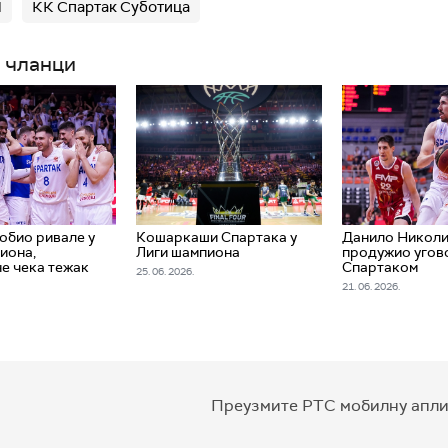
П
КК Спартак Суботица
 чланци
обио ривале у
Кошаркаши Спартака у
Данило Никол
иона,
Лиги шампиона
продужио угов
е чека тежак
Спартаком
25. 06. 2026.
21. 06. 2026.
Преузмите РТС мобилну апли