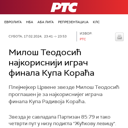
РТС
ЕВРОЛИГА
НБА
АБА ЛИГА
РЕПРЕЗЕНТАЦИЈА
КЛС
ИЗВОР:
СУБОТА, 17.02.2024, 23:41 -> 23:53
РТС
Милош Теодосић
најкориснији играч
финала Купа Кораћа
Плејмејкер Црвене звезде Милош Теодосић
проглашен је за најкориснијег играча
финала Купа Радивоја Кораћа.
Звезда је савладала Партизан 85:79 и тако
четврти пут у низу подигла "Жућкову левицу".