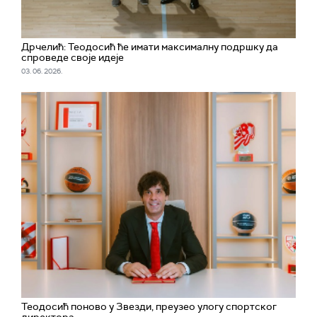
Дрчелић: Теодосић ће имати максималну подршку да
спроведе своје идеје
03. 06. 2026.
Теодосић поново у Звезди, преузео улогу спортског