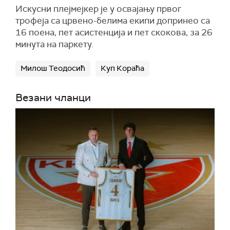
Искусни плејмејкер је у освајању првог
трофеја са црвено-белима екипи допринео са
16 поена, пет асистенција и пет скокова, за 26
минута на паркету.
Милош Теодосић
Куп Кораћа
Везани чланци