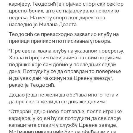
каријеру, Теодосић је појачао спортски сектор
црвено-белих, што се најављивало неколико
недеља. На месту спортског директора
наследио је Милана Дозета.
Теодосић се превасходно захвалио клубу на
прилици приликом потписивања уговора.
"Пре свега, хвала клубу на указаном поверењу.
Хвала и бројним навијачима на свим порукама
подршке које сам добио у последњих седам
дана. Потрудићу се да оправдам то поверење
и да увек дам максимум за Црвену звезду",
рекао је Теодосић.
Додао је да не жели да обећава много тога и
да пре свега жели да се докаже делима.
"Отварам једно ново поглавље, после играчке
каријере, у којем ћу се потрудити да све своје
капацитете ставим у службу Црвене звезде.
Мој манир никада није био да обећавам и да