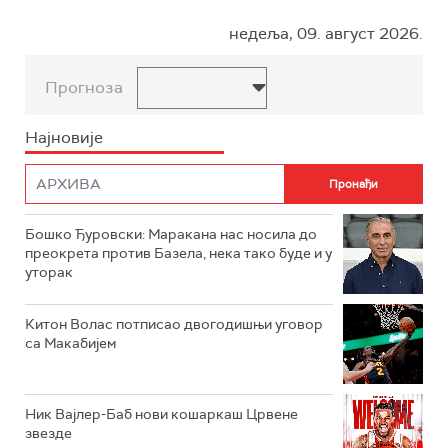
недеља, 09. август 2026.
Прогноза
Најновије
Бошко Ђуровски: Маракана нас носила до
преокрета против Базела, нека тако буде и у
уторак
Китон Волас потписао двогодишњи уговор
са Макабијем
Ник Вајлер-Баб нови кошаркаш Црвене
звезде