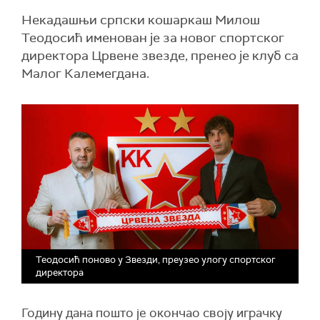
Некадашњи српски кошаркаш Милош
Теодосић именован је за новог спортског
директора Црвене звезде, пренео је клуб са
Малог Калемегдана.
Теодосић поново у Звезди, преузео улогу спортског
директора
Годину дана пошто је окончао своју играчку