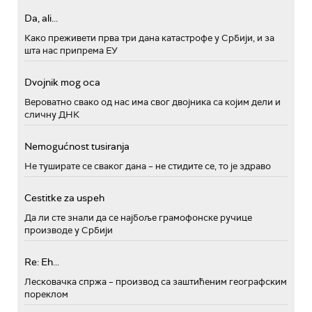
Da, ali...
Како преживети прва три дана катастрофе у Србији, и за
шта нас припрема ЕУ
Dvojnik mog oca
Вероватно свако од нас има свог двојника са којим дели и
сличну ДНК
Nemogućnost tusiranja
Не туширате се сваког дана – не стидите се, то је здраво
Cestitke za uspeh
Да ли сте знали да се најбоље грамофонске ручице
производе у Србији
Re: Eh...
Лесковачка спржа – производ са заштићеним географским
пореклом