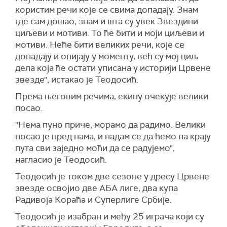
користим речи које се свима допадају. Знам
где сам дошао, знам и шта су увек Звездини
циљеви и мотиви. То ће бити и моји циљеви и
мотиви. Неће бити великих речи, које се
допадају и опијају у моменту, већ су мој циљ
дела која ће остати уписана у историји Црвене
звезде", истакао је Теодосић.
Према његовим речима, екипу очекује велики
посао.
"Нема пуно приче, морамо да радимо. Велики
посао је пред нама, и надам се да ћемо на крају
пута сви заједно моћи да се радујемо",
нагласио је Теодосић.
Теодосић је током две сезоне у дресу Црвене
звезде освојио две АБА лиге, два купа
Радивоја Кораћа и Суперлиге Србије.
Теодосић је изабран и међу 25 играча који су