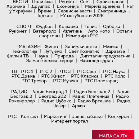
|
|
|
|
ВЕСТИ
Политика
Регион
Свет
Србија данас
|
|
|
|
Хроника
Друштво
Економија
Мерила времена
Рат
|
|
|
|
у Украјини
Време
Сервисне вести
Сматрачница
|
Подкаст
ЕУ могућности 2026
|
|
|
|
СПОРТ
Фудбал
Кошарка
Тенис
Одбојка
|
|
|
|
Рукомет
Ватерполо
Атлетика
Ауто-мото
Остали
|
спортови
Меморијал РТС
|
|
|
МАГАЗИН
Живот
Занимљивости
Музика
|
|
|
|
Технологијa
Путујемо
Свет познатих
Здравље
|
|
|
|
Филм и ТВ
Наука
Природа
Дигитални предузетник
|
За мале велике хероје
Наизглед здрав
|
|
|
|
|
ТВ
РТС 1
РТС 2
РТС 3
РТС Свет
РТС Наука
|
|
|
|
РТС Драма
РТС Живот
РТС Класика
РТС Коло
|
|
РТС Трезор
РТС Музика
РТС Полетарац
|
|
РАДИО
Радио Београд 1
Радио Београд 2
Радио
|
|
|
Београд 3
Београд 202
Радио Плетеница
Радио
|
|
|
Рокенролер
Радио Џубокс
Радио Вртешка
Радио
|
Џезер
Архив
|
|
|
|
РТС
Контакт
Маркетинг
Јавне набавке
Конкурси
Интернет портал
МАПА САЈТА