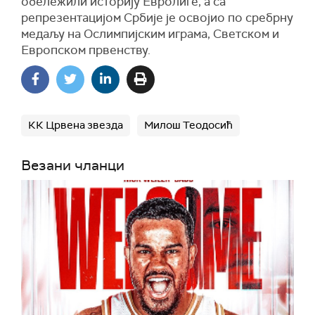
обележили историју Евролиге, а са
репрезентацијом Србије је освојио по сребрну
медаљу на Ослимпијским играма, Светском и
Европском првенству.
КК Црвена звезда
Милош Теодосић
Везани чланци