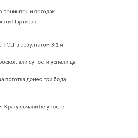
а поништен и погодак.
кати Партизан.
е ТСЦ-а резултатом 3:1 и
ског, али су гости успели да
ва поготка донео три бода
 Крагујевчани ће у госте