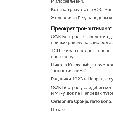
Милосављевић.
Коначан резултат је у 50. ми
Железничар ће у наредном ко
Преокрет "романтичара" 
ОФК Београд је забележио др
пришао ривалу на само бод за
ТСЦ је имао предност после п
преокрену.
Никола Кнежевић је почетком
"романтичарима".
Раднички 1923 и Напредак су 
ОФК Београд у следећем колу 
ИМТ-у, док ће Напредак путо
Суперлига Србије, пето коло:
Петак: