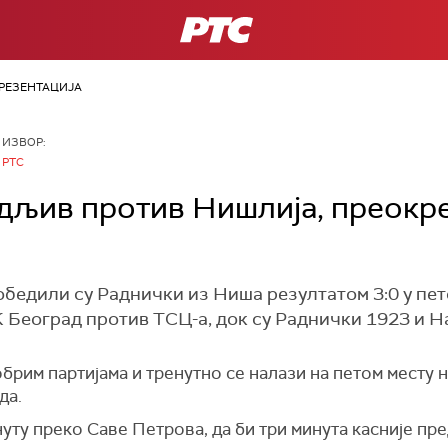
РТС
РЕЗЕНТАЦИЈА
ИЗВОР:
РТС
дљив против Нишлија, преокр
едили су Раднички из Ниша резултатом 3:0 у пет
К Београд против ТСЦ-а, док су Раднички 1923 и 
брим партијама и тренутно се налази на петом месту н
да.
нуту преко Саве Петрова, да би три минута касније п