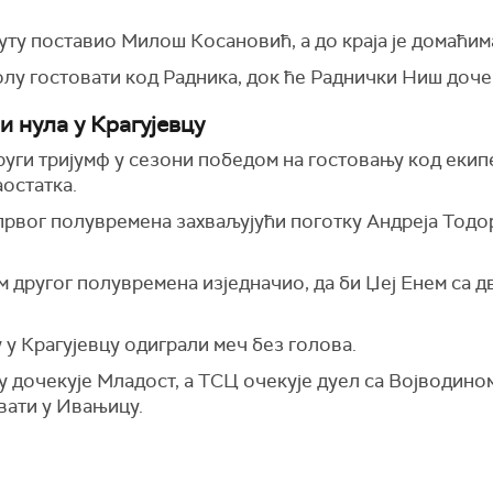
нуту поставио Милош Косановић, а до краја је домаћим
лу гостовати код Радника, док ће Раднички Ниш доче
и нула у Крагујевцу
уги тријумф у сезони победом на гостовању код екип
остатка.
рвог полувремена захваљујући поготку Андреја Тодоро
 другог полувремена изједначио, да би Џеј Енем са д
у Крагујевцу одиграли меч без голова.
дочекује Младост, а ТСЦ очекује дуел са Војводином.
вати у Ивањицу.