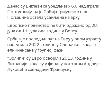
Данас су Енглези са убедљивих 6:0 надиграли
Португалију, па је Србија тријумфом над
Пољацима остала усамљена на врху.
Европско првенство ће бити одржано од 28.
јуна од 11. јула ове године у Велсу.
Србија је последњи пут на Евру у овом узрасту
наступила 2022. године у Словачкој, када је
елиминисана у групној фази.
"Орлићи" су Евро освојили 2013. године у
Литванији, када су у финалу поготком Андрије
Луковића савладали Француску.