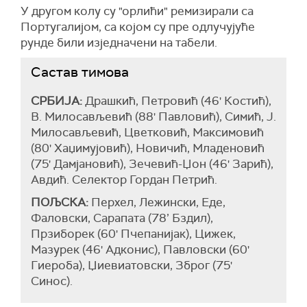
У другом колу су "орлићи" ремизирали са
Португалијом, са којом су пре одлучујуће
рунде били изједначени на табели.
Састав тимова
СРБИЈА:
Драшкић, Петровић (46' Костић),
В. Милосављевић (88' Павловић), Симић, Ј.
Милосављевић, Цветковић, Максимовић
(80' Хаџимујовић), Новичић, Младеновић
(75' Дамјановић), Зечевић-Џон (46' Зарић),
Авдић. Селектор Гордан Петрић.
ПОЉСКА:
Перхел, Лежински, Еде,
Фаловски, Сарапата (78’ Бздил),
Прзиборек (60' Пчепанијак), Цижек,
Мазурек (46' Адконис), Павловски (60'
Гиероба), Џиевиатовски, Зброг (75'
Синос).