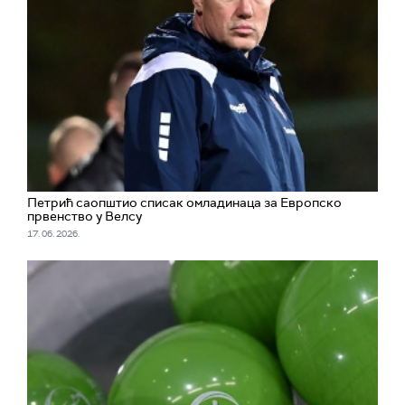
Петрић саопштио списак омладинаца за Европско
првенство у Велсу
17. 06. 2026.