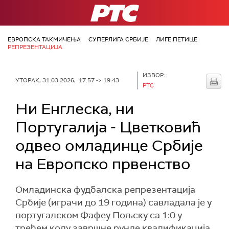
РТС
ЕВРОПСКА ТАКМИЧЕЊА
СУПЕРЛИГА СРБИЈЕ
ЛИГЕ ПЕТИЦЕ
РЕПРЕЗЕНТАЦИЈА
ИЗВОР:
УТОРАК, 31.03.2026, 17:57 -> 19:43
РТС
Ни Енглеска, ни
Португалија - Цветковић
одвео омладинце Србије
на Европско првенство
Омладинска фудбалска репрезентација
Србије (играчи до 19 година) савладала је у
португалском Фафеу Пољску са 1:0 у
трећем колу завршне рунде квалификација