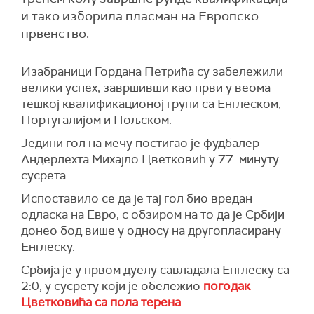
и тако изборила пласман на Европско
првенство.
Изабраници Гордана Петрића су забележили
велики успех, завршивши као први у веома
тешкој квалификационој групи са Енглеском,
Португалијом и Пољском.
Једини гол на мечу постигао је фудбалер
Андерлехта Михајло Цветковић у 77. минуту
сусрета.
Испоставило се да је тај гол био вредан
одласка на Евро, с обзиром на то да је Србији
донео бод више у односу на другопласирану
Енглеску.
Србија је у првом дуелу савладала Енглеску са
2:0, у сусрету који је обележио
погодак
Цветковића са пола терена
.