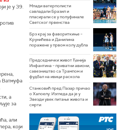
Млади ватерполисти
ји је у 39.
савладали Бразил и
пласирали се у полуфинале
против
Светског првенства
Брз крај за фавориткиње –
Крунићева и Данилина
поражене у првом колу дубла
Председнички живот Ђанија
Инфантина – приватни авиони,
савезништво са Трампом и
ерена,
фудбал на ивици раскола
а Ватмуфа
.
Станковић пред Пазар причао
о Хапоелу: Изгледа да је у
ти, а
Звезди увек питање живота и
љује за
смрти
ћа, али
лера, који