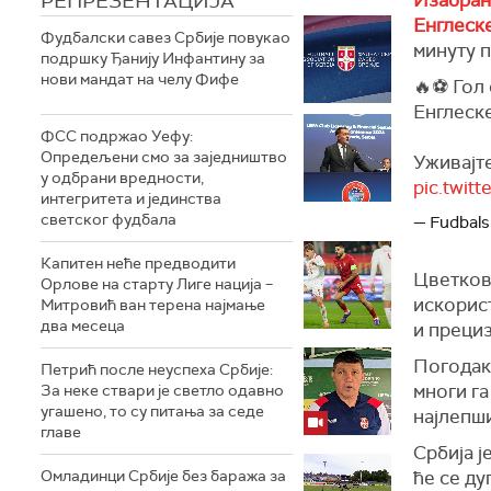
РЕПРЕЗЕНТАЦИЈА
Енглеск
Фудбалски савез Србије повукао
минуту п
подршку Ђанију Инфантину за
нови мандат на челу Фифе
🔥⚽️ Гол
Енглеске. | 🏴
ФСС подржао Уефу:
Опредељени смо за заједништво
Уживајте
у одбрани вредности,
pic.twit
интегритета и јединства
светског фудбала
— Fudbalsk
Капитен неће предводити
Цветкови
Орлове на старту Лиге нација –
искорис
Митровић ван терена најмање
два месеца
и прециз
Погодак 
Петрић после неуспеха Србије:
многи га
За неке ствари је светло одавно
угашено, то су питања за седе
најлепши
главе
Србија ј
Омладинци Србије без баража за
ће се ду