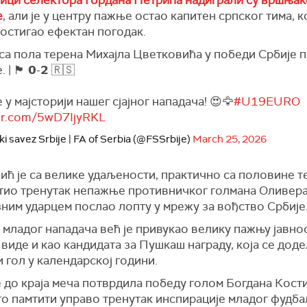
е
, али је у центру пажње остао капитен српског тима, ко
остигао ефектан погодак.
 са пола терена Михајла Цветковића у победи Србије 
󠁧󠁢󠁥󠁮󠁧󠁿 𝟬-𝟮 🇷🇸
 у мајсторији нашег сјајног нападача! 😍🦅
#U19EURO
ter.com/5wD7IjyRKL
i savez Srbije | FA of Serbia (@FSSrbije)
March 25, 2026
ћ је са велике удаљености, практично са половине т
тио тренутак непажње противничког голмана Оливер
ним ударцем послао лопту у мрежу за вођство Србије
младог нападача већ је привукао велику пажњу јавнос
 виде и као кандидата за Пушкаш награду, која се доде
 гол у календарској години.
е до краја меча потврдила победу голом Богдана Кости
го памтити управо тренутак инспирације младог фудба