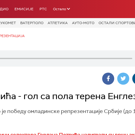
АДИО
ЕМИСИЈЕ
РТС
Остало
РУКОМЕТ
ВАТЕРПОЛО
АТЛЕТИКА
АУТО-МОТО
ОСТАЛИ СПОРТОВ
РЕЗЕНТАЦИЈА
ића - гол са пола терена Енгл
је победу омладинске репрезентације Србије (до 
ици селектора Гордана Петрића надиграли су вршњак