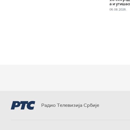
а и утишао
06. 08. 2026.
Радио Телевизија Србије