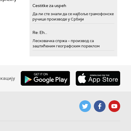
Cestitke za uspeh
Да ли сте знали да се најбоље грамофонске
ручице производе у Србији
Re: Eh...
Лесковачка спржа – производ са
заштићеним географским пореклом
кацију