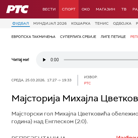
РТС
ВЕСТИ
СПОРТ
OKO
МАГАЗИН
ТВ
Р
ФУДБАЛ
МУНДИЈАЛ 2026
КОШАРКА
ТЕНИС
ОДБОЈКА
ЕВРОПСКА ТАКМИЧЕЊА
СУПЕРЛИГА СРБИЈЕ
ЛИГЕ ПЕТИЦЕ
РЕП
Читај ми!
ИЗВОР:
СРЕДА, 25.03.2026, 17:27 -> 19:33
РТС
Мајсторија Михајла Цветков
Мајсторски гол Михајла Цветковића обележио 
година) над Енглеском (2:0).
Изабран