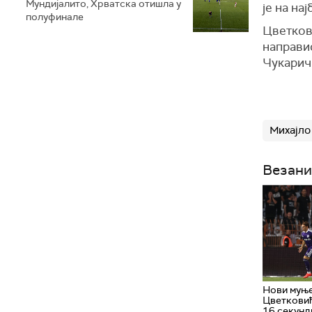
Мундијалито, Хрватска отишла у
је на на
полуфинале
Цветкови
направио
Чукаричк
Михајло
Везани
Нови муње
Цветковић
16 секунд