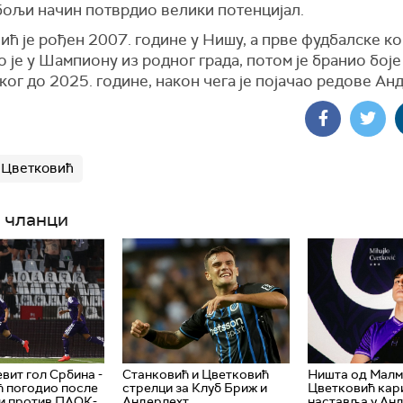
јбољи начин потврдио велики потенцијал.
ћ је рођен 2007. године у Нишу, а прве фудбалске к
 је у Шампиону из родног града, потом је бранио боје
ог до 2025. године, након чега је појачао редове Ан
 Цветковић
 чланци
вит гол Србина -
Станковић и Цветковић
Ништа од Малм
 погодио после
стрелци за Клуб Бриж и
Цветковић кар
и против ПАОК-
Андерлехт
наставља у Ан