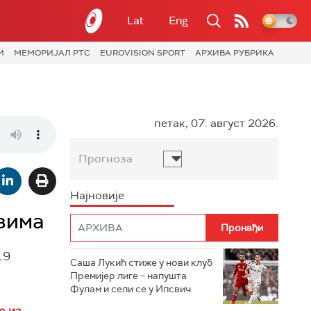
Lat
Eng
И
МЕМОРИЈАЛ РТС
EUROVISION SPORT
АРХИВА РУБРИКА
петак, 07. август 2026.
Прогноза
Најновије
езима
19
Саша Лукић стиже у нови клуб
Премијер лиге – напушта
Фулам и сели се у Ипсвич
е из