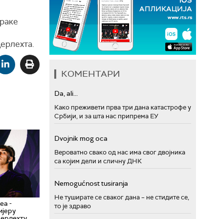
ораке
дерлехта.
КОМЕНТАРИ
Da, ali...
Како преживети прва три дана катастрофе у
Србији, и за шта нас припрема ЕУ
Dvojnik mog oca
Вероватно свако од нас има свог двојника
са којим дели и сличну ДНК
Nemogućnost tusiranja
Не туширате се сваког дана – не стидите се,
еа -
то је здраво
ијеру
дерлехту