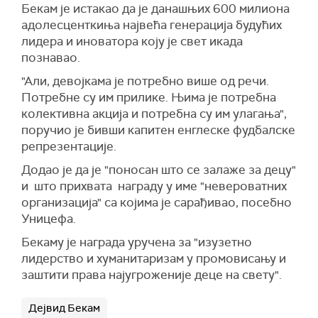
Бекам је истакао да је данашњих 600 милиона
адолесценткиња највећа генерација будућих
лидера и иноватора коју је свет икада
познавао.
"Али, девојкама је потребно више од речи.
Потребне су им прилике. Њима је потребна
колективна акција и потребна су им улагања",
поручио је бивши капитен енглеске фудбалске
репрезентације.
Додао је да је "поносан што се залаже за децу"
и што прихвата награду у име "невероватних
организација" са којима је сарађивао, посебно
Уницефа.
Бекаму је награда уручена за "изузетно
лидерство и хуманитаризам у промовисању и
заштити права најугроженије деце на свету".
Дејвид Бекам