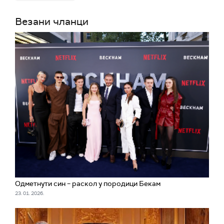
Везани чланци
Одметнути син – раскол у породици Бекам
23. 01. 2026.