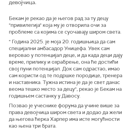
девојчица.
Бекам је рекао да је његов рад за ту децу
"привилегија" која му је отворила очи за
проблеме са којима се суочавају широм света.
" Година 2025. је моја 20. годишњица да сам
специјални амбасадор Уницефа. Увек сам
веровао у потенцијал деце, и да када деци дају
време, прилику и охрабрење, она ће достићи
свој пуни потенцијал. Док сам одрастао, имао
сам користи од те подршке породице, тренера
и наставника. Тужна истина је да је свет данас
веома тешко место за децу", рекао је Бекам на
годишњем састанку у Давосу.
Позвао је учеснике форума да учине више за
права девојчица широм света и додао да жели
да његова ћерка Харпер има исте могућности
као њена три брата.