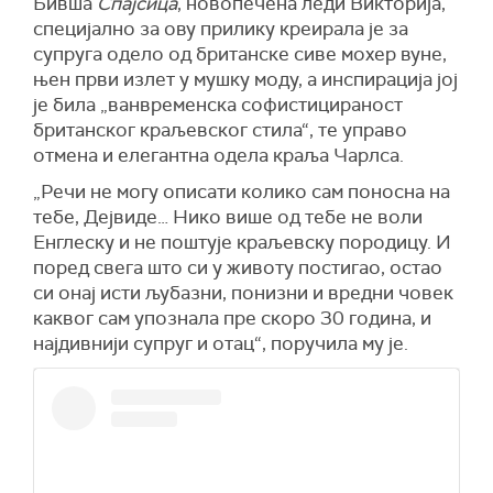
Бивша
Спајсица
, новопечена леди Викторија,
специјално за ову прилику креирала је за
супруга одело од британске сиве мохер вуне,
њен први излет у мушку моду, а инспирација јој
је била „ванвременска софистицираност
британског краљевског стила“, те управо
отмена и елегантна одела краља Чарлса.
„Речи не могу описати колико сам поносна на
тебе, Дејвиде… Нико више од тебе не воли
Енглеску и не поштује краљевску породицу. И
поред свега што си у животу постигао, остао
си онај исти љубазни, понизни и вредни човек
каквог сам упознала пре скоро 30 година, и
најдивнији супруг и отац“, поручила му је.