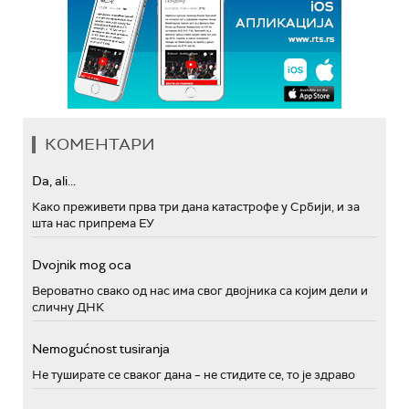
КОМЕНТАРИ
Da, ali...
Како преживети прва три дана катастрофе у Србији, и за
шта нас припрема ЕУ
Dvojnik mog oca
Вероватно свако од нас има свог двојника са којим дели и
сличну ДНК
Nemogućnost tusiranja
Не туширате се сваког дана – не стидите се, то је здраво