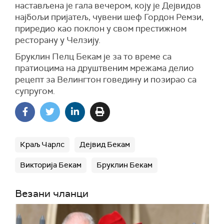
настављена је гала вечером, коју је Дејвидов
најбољи пријатељ, чувени шеф Гордон Ремзи,
приредио као поклон у свом престижном
ресторану у Челзију.
Бруклин Пелц Бекам је за то време са
пратиоцима на друштвеним мрежама делио
рецепт за Велингтон говедину и позирао са
супругом.
Краљ Чарлс
Дејвид Бекам
Викторија Бекам
Бруклин Бекам
Везани чланци