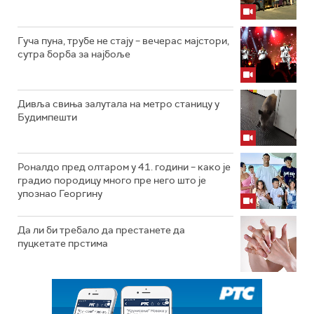
Гуча пуна, трубе не стају – вечерас мајстори,
сутра борба за најбоље
Дивља свиња залутала на метро станицу у
Будимпешти
Роналдо пред олтаром у 41. години – како је
градио породицу много пре него што је
упознао Георгину
Да ли би требало да престанете да
пуцкетате прстима