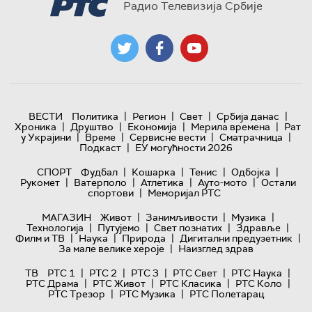
Радио Телевизија Србије
|
|
|
|
ВЕСТИ
Политика
Регион
Свет
Србија данас
|
|
|
|
Хроника
Друштво
Економија
Мерила времена
Рат
|
|
|
|
у Украјини
Време
Сервисне вести
Сматрачница
|
Подкаст
ЕУ могућности 2026
|
|
|
|
СПОРТ
Фудбал
Кошарка
Тенис
Одбојка
|
|
|
|
Рукомет
Ватерполо
Атлетика
Ауто-мото
Остали
|
спортови
Меморијал РТС
|
|
|
МАГАЗИН
Живот
Занимљивости
Музика
|
|
|
|
Технологијa
Путујемо
Свет познатих
Здравље
|
|
|
|
Филм и ТВ
Наука
Природа
Дигитални предузетник
|
За мале велике хероје
Наизглед здрав
|
|
|
|
|
ТВ
РТС 1
РТС 2
РТС 3
РТС Свет
РТС Наука
|
|
|
|
РТС Драма
РТС Живот
РТС Класика
РТС Коло
|
|
РТС Трезор
РТС Музика
РТС Полетарац