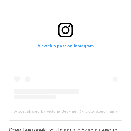
View this post on Instagram
A post shared by Victoria Beckham (@victoriabeckham)
Осим Викторије, уз Дејвида је било и њихово