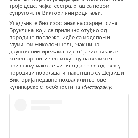
троје деце, мајка, сестра, отац са новом
супругом, те Викторијини родитељи.
Упадљив је био изостанак најстаријег сина
Бруклина, који се прилично отуђио од
породице после женидбе са моделом и
глумицом Николом Пелц. Чак ни на
друштвеним мрежама није објавио никакав
коментар, нити честитку оцу на великом
признању, иако се чинило да ће се односи у
породици побољшати, након што су Дејвид и
Викторија недавно похвалили његове
кулинарске способности на
Инстаграму
.