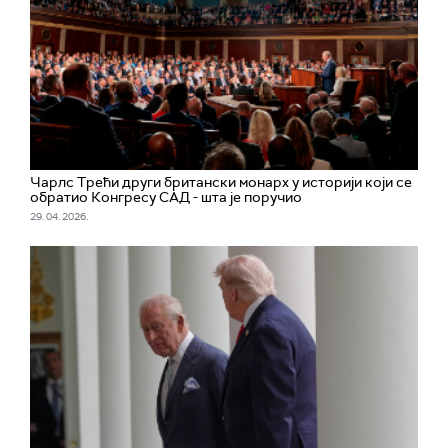
Чарлс Трећи други британски монарх у историји који се
обратио Конгресу САД - шта је поручио
29. 04. 2026.