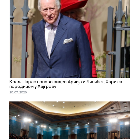
Kраљ Чарлс поново видео Арчија и Лилибет, Хари са
породицом у Хајгрову
10. 07. 2026.