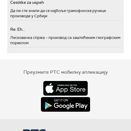
Cestitke za uspeh
Да ли сте знали да се најбоље грамофонске ручице
производе у Србији
Re: Eh...
Лесковачка спржа – производ са заштићеним географским
пореклом
Преузмите РТС мобилну апликацију