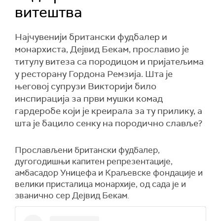
витештва
Најчувенији британски фудбалер и
монархиста, Дејвид Бекам, прославио је
титулу витеза са породицом и пријатељима
у ресторану Гордона Ремзија. Шта је
његовој супрузи Викторији било
инспирација за први мушки комад
гардеробе који је креирала за ту прилику, а
шта је бацило сенку на породично славље?
Прослављени британски фудбалер,
дугогодишњи капитен репрезентације,
амбасадор Уницефа и Краљевске фондације и
велики присталица монархије, од сада је и
званично сер Дејвид Бекам.