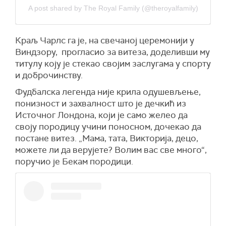
A post shared by The Royal Family (@theroyalfamily)
Краљ Чарлс га је, на свечаној церемонији у
Виндзору, прогласио за витеза, доделивши му
титулу коју је стекао својим заслугама у спорту
и доброчинству.
Фудбалска легенда није крила одушевљење,
понизност и захвалност што је дечкић из
Источног Лондона, који је само желео да
своју породицу учини поносном, дочекао да
постане витез. „Мама, тата, Викторија, децо,
можете ли да верујете? Волим вас све много“,
поручио је Бекам породици.