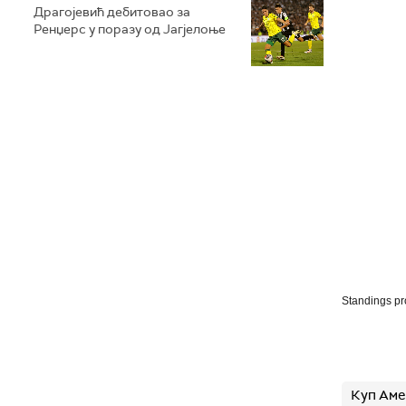
Драгојевић дебитовао за
Ренџерс у поразу од Јагјелоње
Standings p
Куп Ам