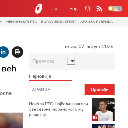
Lat
Eng
И
МЕМОРИЈАЛ РТС
EUROVISION SPORT
АРХИВА РУБРИКА
петак, 07. август 2026.
Прогноза
 већ
Најновије
после
Илић за РТС: Најбољи наш меч
ове сезоне, морамо исто и у
реваншу