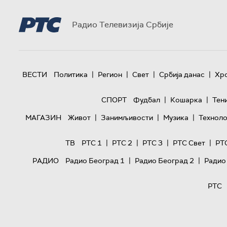
Радио Телевизија Србије
|
|
|
|
ВЕСТИ
Политика
Регион
Свет
Србија данас
Хр
|
|
СПОРТ
Фудбал
Кошарка
Тен
|
|
|
МАГАЗИН
Живот
Занимљивости
Музика
Техноло
|
|
|
|
ТВ
РТС 1
РТС 2
РТС 3
РТС Свет
РТ
|
|
РАДИО
Радио Београд 1
Радио Београд 2
Радио
РТС