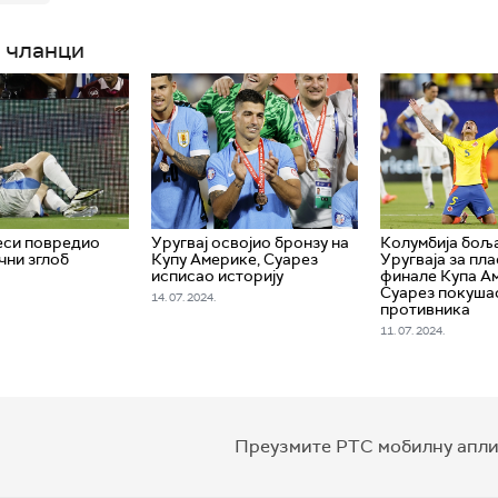
 чланци
еси повредио
Уругвај освојио бронзу на
Колумбија бољ
чни зглоб
Купу Америке, Суарез
Уругваја за пла
исписао историју
финале Купа А
Суарез покушао
14. 07. 2024.
противника
11. 07. 2024.
Преузмите РТС мобилну апли