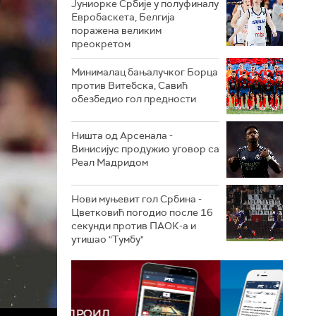
Јуниорке Србије у полуфиналу
Евробаскета, Белгија
поражена великим
преокретом
Минималац бањалучког Борца
против Витебска, Савић
обезбедио гол предности
Ништа од Арсенала -
Винисијус продужио уговор са
Реал Мадридом
Нови муњевит гол Србина -
Цветковић погодио после 16
секунди против ПАОК-а и
утишао "Тумбу"