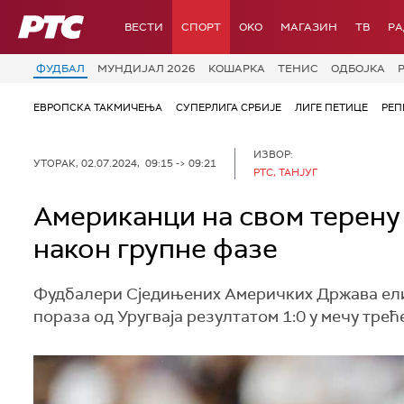
РТС
ВЕСТИ
СПОРТ
OKO
МАГАЗИН
ТВ
Р
ФУДБАЛ
МУНДИЈАЛ 2026
КОШАРКА
ТЕНИС
ОДБОЈКА
ЕВРОПСКА ТАКМИЧЕЊА
СУПЕРЛИГА СРБИЈЕ
ЛИГЕ ПЕТИЦЕ
РЕП
ИЗВОР:
УТОРАК, 02.07.2024, 09:15 -> 09:21
РТС, ТАНЈУГ
Американци на свом терену
након групне фазе
Фудбалери Сједињених Америчких Држава елим
пораза од Уругваја резултатом 1:0 у мечу треће