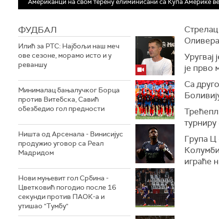
Американци на свом терену елиминисани са Купа Америке ве
ФУДБАЛ
Стрелац 
Оливера 
Илић за РТС: Најбољи наш меч
ове сезоне, морамо исто и у
Уругвај 
реваншу
је прво 
Са друго
Минималац бањалучког Борца
Боливију
против Витебска, Савић
обезбедио гол предности
Трећепла
турниру 
Ништа од Арсенала - Винисијус
Група Ц 
продужио уговор са Реал
Колумбиј
Мадридом
играће н
Нови муњевит гол Србина -
Цветковић погодио после 16
секунди против ПАОК-а и
утишао "Тумбу"