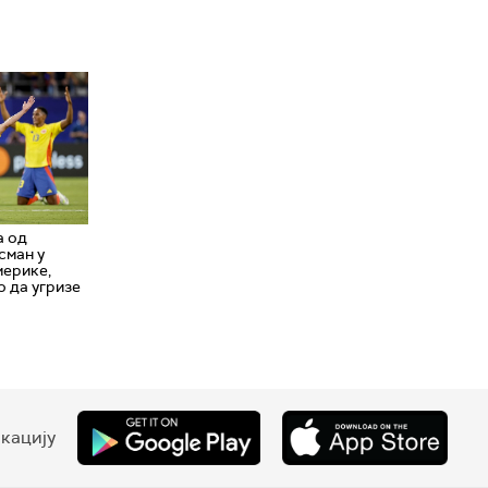
а од
сман у
мерике,
 да угризе
кацију