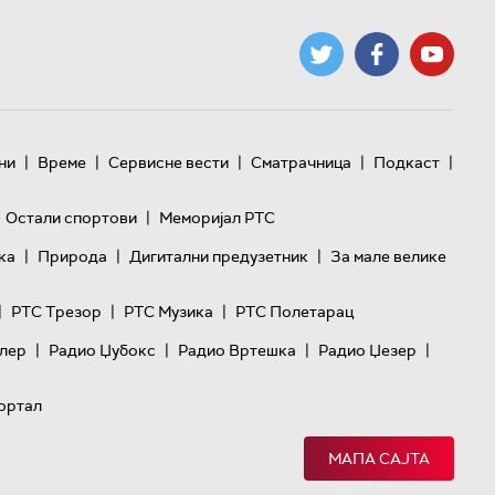
|
|
|
|
|
ни
Време
Сервисне вести
Сматрачница
Подкаст
|
Остали спортови
Меморијал РТС
|
|
|
ка
Природа
Дигитални предузетник
За мале велике
|
|
|
РТС Трезор
РТС Музика
РТС Полетарац
|
|
|
|
лер
Радио Џубокс
Радио Вртешка
Радио Џезер
ортал
МАПА САЈТА