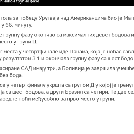
ћ након групне фазе
гола за победу Уругваја над Американцима био је Мат
у 66. минуту.
је групну фазу окончао са максималних девет бодова 
место у групи Ц.
г места у четвртфинале иде Панама, која је ноћас сав
 резултатом 3:1 и окончала групну фазу са шест бодо
сиране САД имају три, а Боливија је завршила учешће
без бода.
се у четвртфиналу укршта са групом Д у којој је трену
а са шест бодова, а други Бразил са четири. Те две с
аредне ноћи међусобно за прво место у групи.