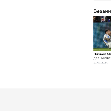
Везани
Лионел М
десни ско
17. 07. 2024.