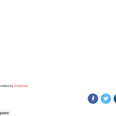
rovided by
Sofascore
ерике