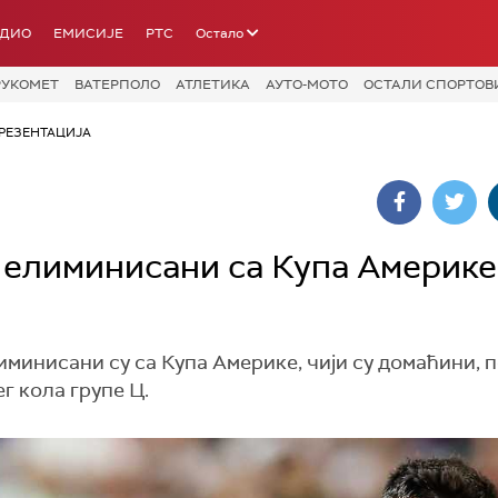
АДИО
ЕМИСИЈЕ
РТС
Остало
РУКОМЕТ
ВАТЕРПОЛО
АТЛЕТИКА
АУТО-МОТО
ОСТАЛИ СПОРТОВ
РЕЗЕНТАЦИЈА
 елиминисани са Купа Америке
инисани су са Купа Америке, чији су домаћини, 
г кола групе Ц.