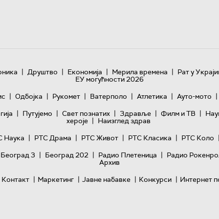
|
|
|
|
оника
Друштво
Економија
Мерила времена
Рат у Украји
ЕУ могућности 2026
|
|
|
|
|
|
ис
Одбојка
Рукомет
Ватерполо
Атлетика
Ауто-мото
|
|
|
|
|
гијa
Путујемо
Свет познатих
Здравље
Филм и ТВ
Нау
|
хероје
Наизглед здрав
|
|
|
|
С Наука
РТС Драма
РТС Живот
РТС Класика
РТС Коло
|
|
|
 Београд 3
Београд 202
Радио Плетеница
Радио Рокенро
Архив
|
|
|
|
Контакт
Маркетинг
Јавне набавке
Конкурси
Интернет п