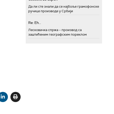
Да ли сте знали да се најбоље грамофонске
ручице производе у Србији
Re: Eh...
Лесковачка спржа – производ са
заштићеним географским пореклом