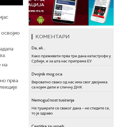
ијас
и освојио
КОМЕНТАРИ
Da, ali...
ладала
ва.
Како преживети прва три дана катастрофе у
Србији, и за шта нас припрема ЕУ
 на
Dvojnik mog oca
тно прва
Вероватно свако од нас има свог двојника
елекције
са којим дели и сличну ДНК
Nemogućnost tusiranja
Не туширате се сваког дана – не стидите се,
то је здраво
Cestitke za uspeh