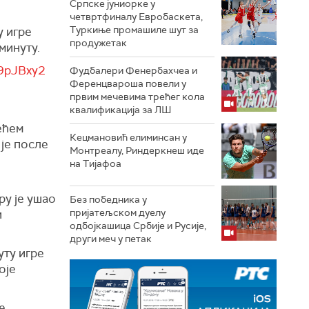
Српске јуниорке у
четвртфиналу Евробаскета,
Туркиње промашиле шут за
у игре
продужетак
минуту.
z9pJBxy2
Фудбалери Фенербахчеа и
Ференцвароша повели у
првим мечевима трећег кола
квалификација за ЛШ
ећем
Кецмановић елиминсан у
 је после
Монтреалу, Риндеркнеш иде
на Тијафоа
ру је ушао
Без победника у
пријатељском дуелу
и
одбојкашица Србије и Русије,
други меч у петак
уту игре
оје
е