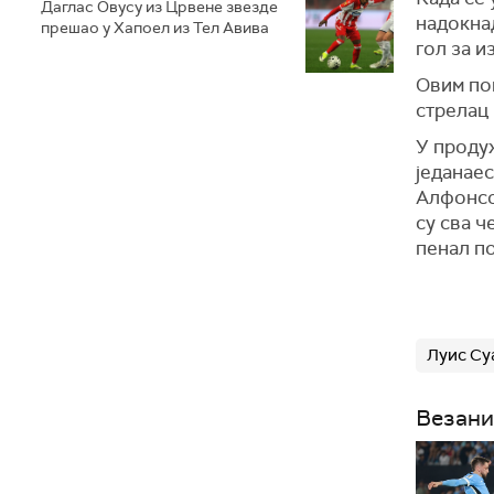
Даглас Овусу из Црвене звезде
надокнад
прешао у Хапоел из Тел Авива
гол за и
Овим пог
стрелац 
У продуж
једанаес
Алфонсо 
су сва 
пенал по
Луис Су
Везани