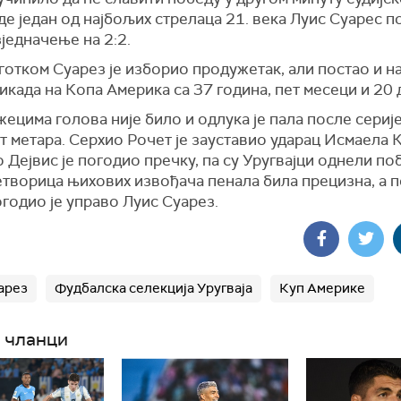
е један од најбољих стрелаца 21. века Луис Суарес 
зједначење на 2:2.
отком Суарез је изборио продужетак, али постао и на
икада на Копа Америка са 37 година, пет месеци и 20 
ецима голова није било и одлука је пала после серије
т метара. Серхио Рочет је зауставио ударац Исмаела 
Дејвис је погодио пречку, па су Уругвајци однели поб
четворица њихових извођача пенала била прецизна, а
годио је управо Луис Суарез.
арез
Фудбалска селекција Уругваја
Куп Америке
 чланци