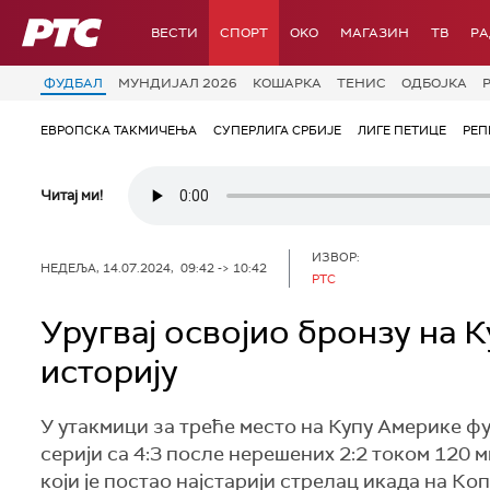
РТС
ВЕСТИ
СПОРТ
OKO
МАГАЗИН
ТВ
Р
ФУДБАЛ
МУНДИЈАЛ 2026
КОШАРКА
ТЕНИС
ОДБОЈКА
ЕВРОПСКА ТАКМИЧЕЊА
СУПЕРЛИГА СРБИЈЕ
ЛИГЕ ПЕТИЦЕ
РЕП
Читај ми!
ИЗВОР:
НЕДЕЉА, 14.07.2024, 09:42 -> 10:42
РТС
Уругвај освојио бронзу на 
историју
У утакмици за треће место на Купу Америке фу
серији са 4:3 после нерешених 2:2 током 120 м
који је постао најстарији стрелац икада на Ко