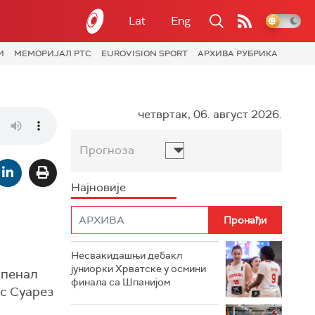
Lat
Eng
И
МЕМОРИЈАЛ РТС
EUROVISION SPORT
АРХИВА РУБРИКА
четвртак, 06. август 2026.
Прогноза
Најновије
Несвакидашњи дебакл
јуниорки Хрватске у осмини
 пенал
финала са Шпанијом
ис Суарез