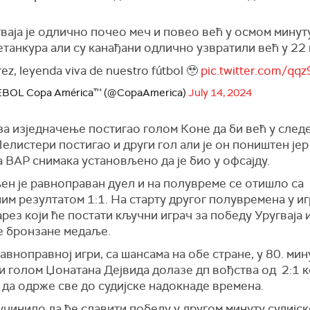
ваја је одлично почео меч и повео већ у осмом минут
танкура али су канађани одлично узвратили већ у 22 
ez, leyenda viva de nuestro fútbol 🥹
pic.twitter.com/qq
OL Copa América™️ (@CopaAmerica)
July 14, 2024
за изједначење постигао голом Коне да би већ у след
елистери постигао и други гол али је он поништен јер
 ВАР снимака установљено да је био у офсајду.
ен је равноправан дуел и на полувреме се отишло са
м резултатом 1:1. На старту другог полувремена у иг
рез који ће постати кључни играч за победу Уругваја 
е бронзане медаље.
авноправној игри, са шансама на обе стране, у 80. мин
и голом Џонатана Дејвида долазе дп вођства од 2:1 к
 да одрже све до судијске надокнаде времена.
учинило да ће славити победу у другом минуту судијск