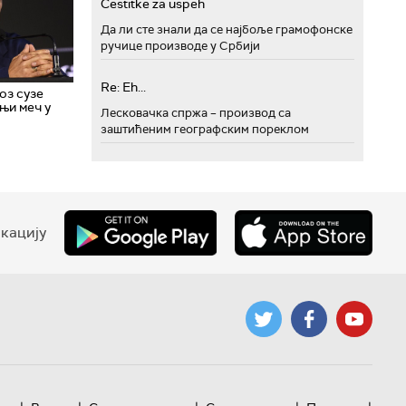
Cestitke za uspeh
Да ли сте знали да се најбоље грамофонске
ручице производе у Србији
Re: Eh...
оз сузе
њи меч у
Лесковачка спржа – производ са
заштићеним географским пореклом
кацију