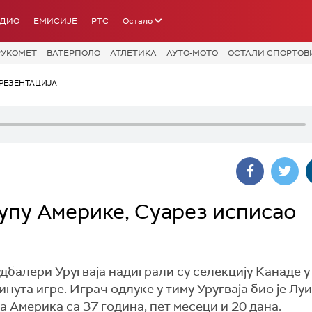
АДИО
ЕМИСИЈЕ
РТС
Остало
РУКОМЕТ
ВАТЕРПОЛО
АТЛЕТИКА
АУТО-МОТО
ОСТАЛИ СПОРТОВ
РЕЗЕНТАЦИЈА
Купу Америке, Суарез исписао
дбалери Уругваја надиграли су селекцију Канаде у
инута игре. Играч одлуке у тиму Уругваја био је Лу
па Америка са 37 година, пет месеци и 20 дана.