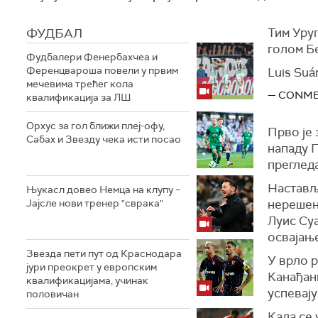
ФУДБАЛ
Тим Уруг
голом Бе
Фудбалери Фенербахчеа и
Ференцвароша повели у првим
Luis Suár
мечевима трећег кола
— CONMEB
квалификација за ЛШ
Орхус за гол ближи плеј-офу,
Прво је 
Сабах и Звезду чека исти посао
нападу П
прегледа
Настављ
Њукасл довео Немца на клупу –
Јајсле нови тренер "сврака"
нерешени
Луис Суа
освајањ
Звезда пети пут од Краснодара
У врло р
јури преокрет у европским
Канађан
квалификацијама, учинак
успевају
половичан
Када се 