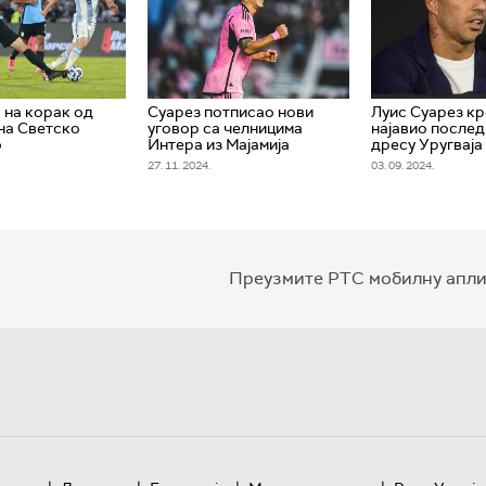
 на корак од
Суарез потписао нови
Луис Суарез кр
на Светско
уговор са челницима
најавио послед
о
Интера из Мајамија
дресу Уругваја
27. 11. 2024.
03. 09. 2024.
Преузмите РТС мобилну апли