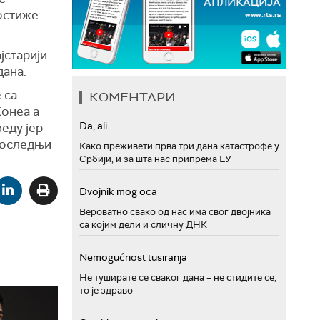
постиже
јстарији
дана.
 са
КОМЕНТАРИ
Конеа а
Da, ali...
еду јер
 последњи
Како преживети прва три дана катастрофе у
Србији, и за шта нас припрема ЕУ
Dvojnik mog oca
Вероватно свако од нас има свог двојника
са којим дели и сличну ДНК
Nemogućnost tusiranja
Не туширате се сваког дана – не стидите се,
то је здраво